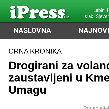
Labin,
slabi Sjeve
NASLOVNA
NAJNOVI
CRNA KRONIKA
Drogirani za vola
zaustavljeni u Kme
Umagu
Ponedjelja