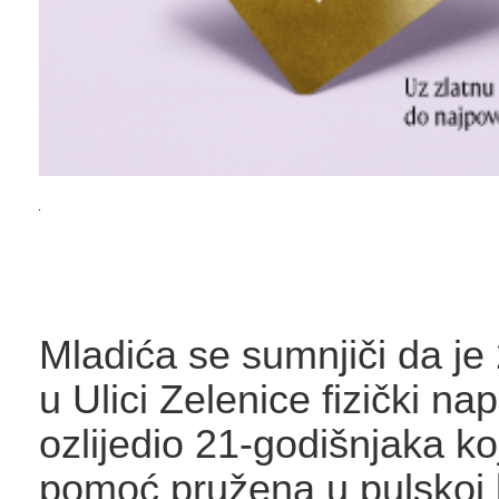
Mladića se sumnjiči da je 
u Ulici Zelenice fizički na
ozlijedio 21-godišnjaka ko
pomoć pružena u pulskoj b