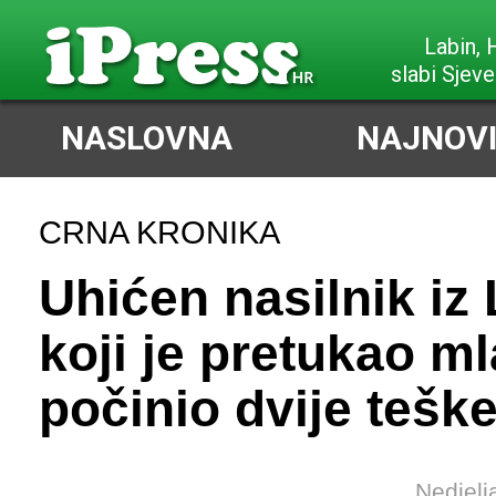
Labin,
slabi Sjeve
NASLOVNA
NAJNOVI
CRNA KRONIKA
Uhićen nasilnik iz
koji je pretukao ml
počinio dvije tešk
Nedjelj