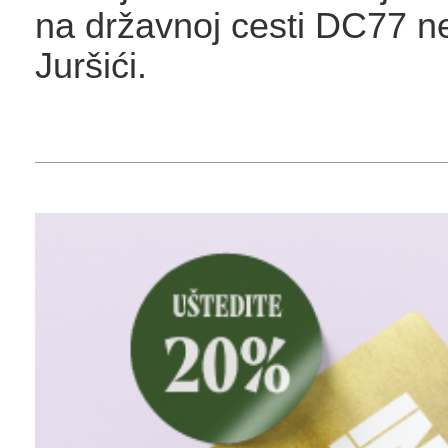
na državnoj cesti DC77 n
Juršići.