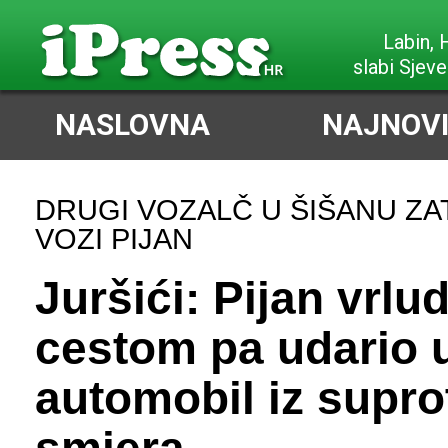
Labin,
slabi Sjeve
NASLOVNA
NAJNOVI
DRUGI VOZALČ U ŠIŠANU Z
VOZI PIJAN
Juršići: Pijan vrlu
cestom pa udario 
automobil iz supr