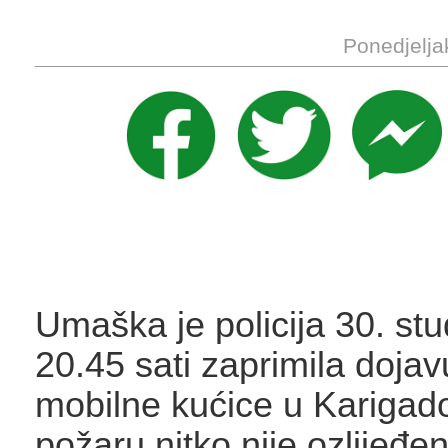
Ponedjelja
Umaška je policija 30. s
20.45 sati zaprimila doja
mobilne kućice u Karigad
požaru nitko nije ozlijeđe