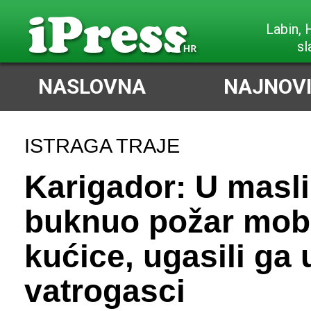
Labin,
sl
NASLOVNA
NAJNOVI
ISTRAGA TRAJE
Karigador: U masl
buknuo požar mob
kućice, ugasili ga
vatrogasci