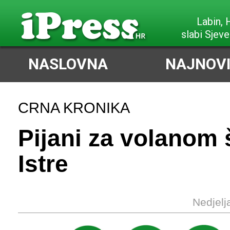
Labin,
slabi Sjeve
NASLOVNA
NAJNOVI
CRNA KRONIKA
Pijani za volanom
Istre
Nedjelj