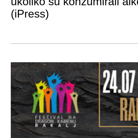
ukoliko su konzumirali alk
(iPress)