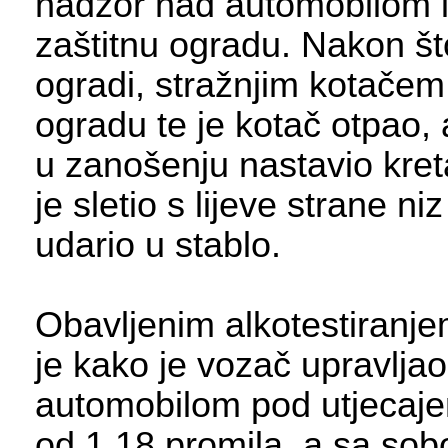
nadzor nad automobilom i
zaštitnu ogradu. Nakon što
ogradi, stražnjim kotačem
ogradu te je kotač otpao,
u zanošenju nastavio kret
je sletio s lijeve strane ni
udario u stablo.
Obavljenim alkotestiranj
je kako je vozač upravljao
automobilom pod utjecaje
od 1.18 promila, a sa sob