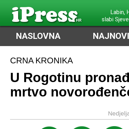
Labin,
slabi Sjeve
NASLOVNA
NAJNOVI
CRNA KRONIKA
U Rogotinu prona
mrtvo novorođenč
Nedjelj