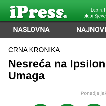
Labin,
slabi Sjeve
NASLOVNA
NAJNOVI
CRNA KRONIKA
Nesreća na Ipsilo
Umaga
Ponedjelja