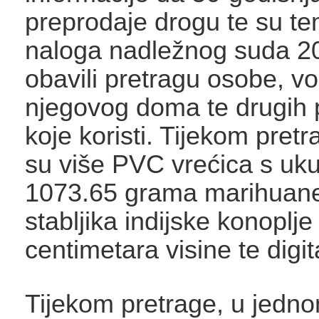
preprodaje drogu te su t
naloga nadležnog suda 20.
obavili pretragu osobe, voz
njegovog doma te drugih 
koje koristi. Tijekom pretr
su više PVC vrećica s uk
1073.65 grama marihuane
stabljika indijske konoplj
centimetara visine te digi
Tijekom pretrage, u jedn