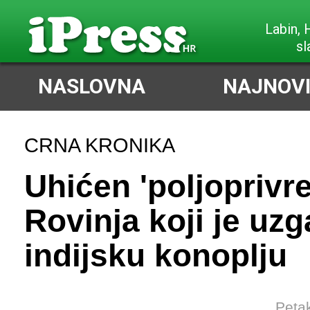
Labin,
sl
NASLOVNA
NAJNOVI
CRNA KRONIKA
Uhićen 'poljoprivre
Rovinja koji je uzg
indijsku konoplju
Petak