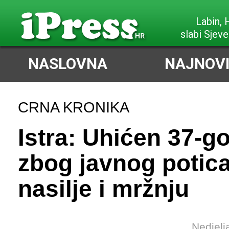
Labin,
slabi Sjeve
NASLOVNA
NAJNOVI
CRNA KRONIKA
Istra: Uhićen 37-g
zbog javnog potic
nasilje i mržnju
Nedjelj