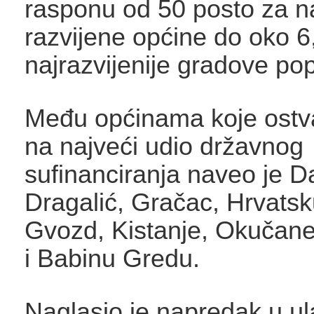
rasponu od 50 posto za n
razvijene općine do oko 6
najrazvijenije gradove po
Među općinama koje ostv
na najveći udio državnog
sufinanciranja naveo je D
Dragalić, Gračac, Hrvats
Gvozd, Kistanje, Okučane
i Babinu Gredu.
Naglasio je napredak u u