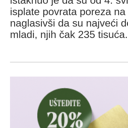
istaknuo je da su od 4. sv
isplate povrata poreza n
naglasivši da su najveći do
mladi, njih čak 235 tisuća.