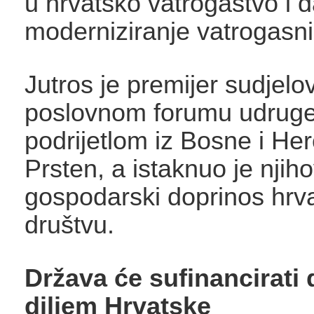
u hrvatsko vatrogastvo i d
moderniziranje vatrogasni
Jutros je premijer sudjelo
poslovnom forumu udruge
podrijetlom iz Bosne i He
Prsten, a istaknuo je njih
gospodarski doprinos hr
društvu.
Država će sufinancirati d
diljem Hrvatske