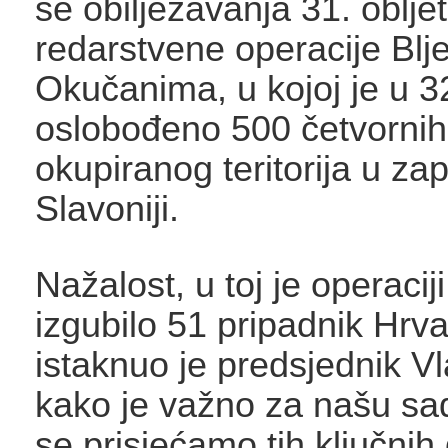
se obilježavanja 31. oblje
redarstvene operacije Blj
Okučanima, u kojoj je u 3
oslobođeno 500 četvornih
okupiranog teritorija u za
Slavoniji.
Nažalost, u toj je operaciji
izgubilo 51 pripadnik Hrva
istaknuo je predsjednik V
kako je važno za našu sa
se prisjećamo tih ključnih