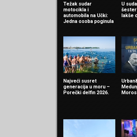
Težak sudar
U suda
motocikla i
šester
automobila na Učki:
lakše 
Jedna osoba poginula
Najveći susret
Urban&
generacija u moru –
Medunj
Porečki delfin 2026.
Morosi