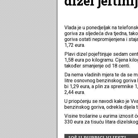
dizel jeftinij
Vlada je u ponedjeljak na telefonsk
goriva za sljedeća dva tjedna, tako
goriva ostati nepromijenjena i staja
1,72 eura.
Plavi dizel pojeftinjuje sedam centi
1,58 eura po kilogramu. Cijena kilo
također smanjenje od 18 centi.
Da nema vladinih mjera te da se m
litre osnovnog benzinskog goriva bi
bi 1,29 eura, a plin za spremnike 
2,44 eura.
U priopćenju se navodi kako je Vva
benzinskog goriva, odrekla dijela 
Visine trošarine u eurima iznosit 
330 eura za tisuću litara dizelsko
JOŠ U RUBRICI VIJESTI