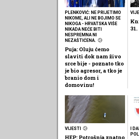
PLENKOVIĆ: NE PRIJETIMO
VIJ
NIKOME, ALI NE BOJIMO SE
Kni
NIKOGA - HRVATSKA VIŠE
31.
NIKADA NEĆE BITI
NESPREMNA NI
NEZAŠTIĆENA.
Puja: Oluju ćemo
slaviti dok nam živo
srce bije - poznato tko
je bio agresor, a tko je
branio dom i
domovinu!
VIJESTI
I D
PO
HEP: Potrošnja znatno