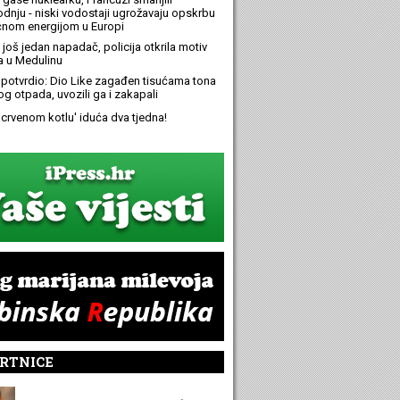
odnju - niski vodostaji ugrožavaju opskrbu
ičnom energijom u Europi
još jedan napadač, policija otkrila motiv
 u Medulinu
potvrdio: Dio Like zagađen tisućama tona
g otpada, uvozili ga i zakapali
 'crvenom kotlu' iduća dva tjedna!
RTNICE