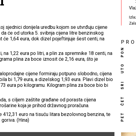
i
Vla
Izl
Zal
oj sjednici donijela uredbu kojom se utvrđuju cijene
 da će od utorka 5. svibnja cijena litre benzinskog
t će 1,64 eura, dok dizel pojeftinjuje šest centi, na
PR
PON
, na 1,22 eura po litri, a plin za spremnike 18 centi, na
grama plina za boce iznosit će 2,16 eura, što je
UTO
aloprodajne cijene formiraju potpuno slobodno, cijena
la bi 1,79 eura, a dizelskog 1,93 eura. Plavi dizel bio
SRI
1,73 eura po kilogramu. Kilogram plina za boce bio bi
ČET
da, s ciljem zaštite građane od porasta cijena
trošarine koja je prihod državnog proračuna.
će 412,31 euro na tisuću litara bezolovnog benzina, te
PET
g goriva. (Hina)