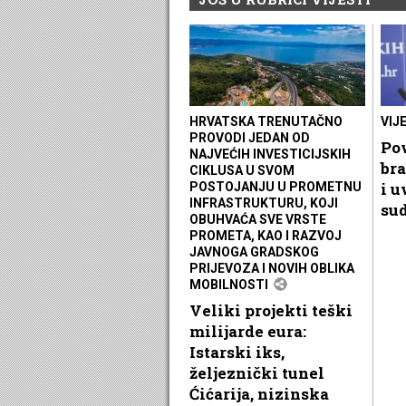
HRVATSKA TRENUTAČNO
VIJ
PROVODI JEDAN OD
Pov
NAJVEĆIH INVESTICIJSKIH
bra
CIKLUSA U SVOM
i u
POSTOJANJU U PROMETNU
INFRASTRUKTURU, KOJI
sud
OBUHVAĆA SVE VRSTE
PROMETA, KAO I RAZVOJ
JAVNOGA GRADSKOG
PRIJEVOZA I NOVIH OBLIKA
MOBILNOSTI
Veliki projekti teški
milijarde eura:
Istarski iks,
željeznički tunel
Ćićarija, nizinska