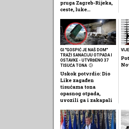
pruga Zagreb-Rijeka,
ceste, luke...
GI "GOSPIĆ JE NAŠ DOM"
VIJ
TRAŽI SANACIJU OTPADA I
Pot
OSTAVKE - UTVRĐENO 37
No
TISUĆA TONA
Uskok potvrdio: Dio
Like zagađen
tisućama tona
opasnog otpada,
uvozili ga i zakapali