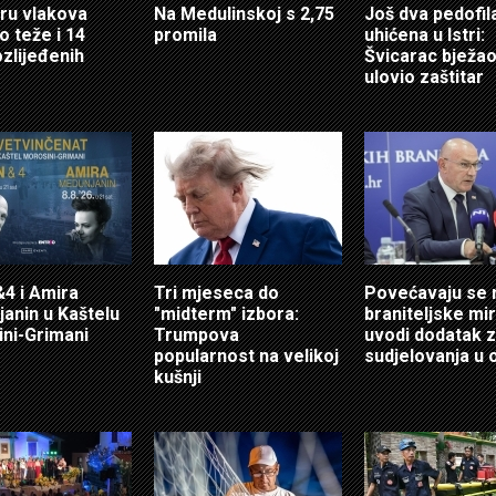
ru vlakova
Na Medulinskoj s 2,75
Još dva pedofil
o teže i 14
promila
uhićena u Istri:
ozlijeđenih
Švicarac bježao
ulovio zaštitar
4 i Amira
Tri mjeseca do
Povećavaju se 
anin u Kaštelu
"midterm" izbora:
braniteljske mir
ni-Grimani
Trumpova
uvodi dodatak 
popularnost na velikoj
sudjelovanja u 
kušnji