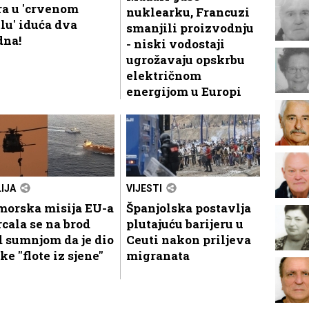
ra u 'crvenom
nuklearku, Francuzi
lu' iduća dva
smanjili proizvodnju
dna!
- niski vodostaji
ugrožavaju opskrbu
električnom
energijom u Europi
LIJA
VIJESTI
morska misija EU-a
Španjolska postavlja
cala se na brod
plutajuću barijeru u
 sumnjom da je dio
Ceuti nakon priljeva
ke "flote iz sjene"
migranata