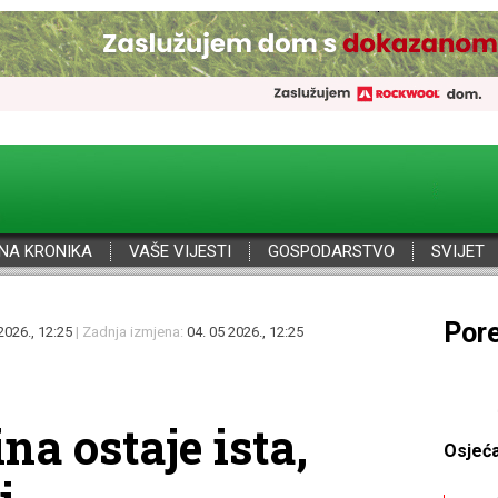
NA KRONIKA
VAŠE VIJESTI
GOSPODARSTVO
SVIJET
Por
2026., 12:25
| Zadnja izmjena:
04. 05 2026., 12:25
na ostaje ista,
Osjeć