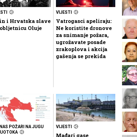
ESTI
VIJESTI
n i Hrvatska slave
Vatrogasci apeliraju:
 obljetnicu Oluje
Ne koristite dronove
za snimanje požara,
ugrožavate posade
zrakoplova i akcija
gašenja se prekida
ANAS POŽARI NA JUGU
VIJESTI
LUOTOKA
Mađari gase