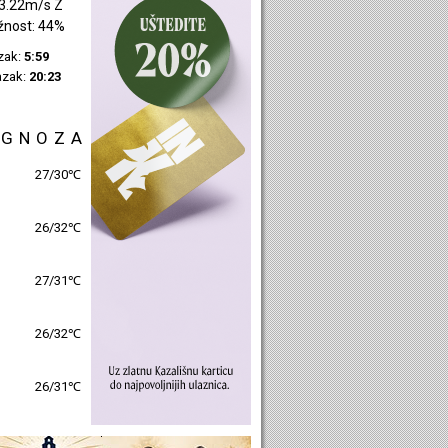
3.22m/s Z
žnost: 44%
azak:
5:59
azak:
20:23
OGNOZA
27/30℃
26/32℃
27/31℃
26/32℃
26/31℃