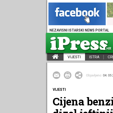
NEZAVISNI ISTARSKI NEWS PORTAL
VIJESTI
ISTRA
CR
iPress - Vijesti iz Istre, Hrvatske i svijeta
Objavljeno:
04. 05 
VIJESTI
Cijena benzi