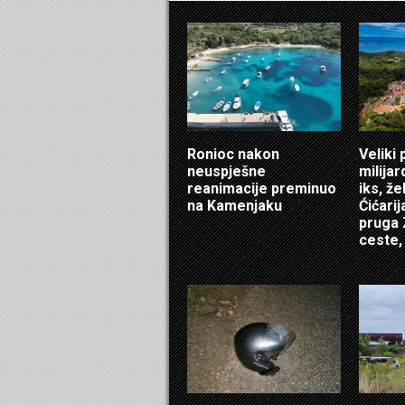
Ronioc nakon
Veliki 
neuspješne
milijar
reanimacije preminuo
iks, že
na Kamenjaku
Ćićarij
pruga 
ceste, 