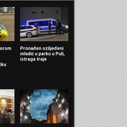
ktorom
Pronađen ozlijeđeni
mladić u parku u Puli,
istraga traje
čku