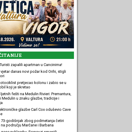
ČITANIJE
Turisti zapalili apartman u Cancinima!
 vjetar danas novi požar kod Orihi, stigli
ori
otociklist pretjecao kolonu i zabio se u
bil koji je skretao
ljetnih fešti na Medulin Rivieri: Premantura,
 Medulin u znaku glazbe, tradicije i
ja
elektroničke glazbe Carl Cox oduševio Cave
e
 73-godišnjak zbog podmetanja četiri
 na području Marčane i Barbana
 gase nuklearku, Francuzi smanjili