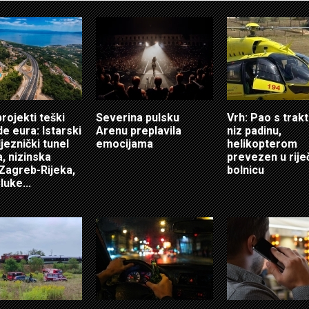
projekti teški
Severina pulsku
Vrh: Pao s tra
de eura: Istarski
Arenu preplavila
niz padinu,
ljeznički tunel
emocijama
helikopterom
a, nizinska
prevezen u rije
Zagreb-Rijeka,
bolnicu
luke...