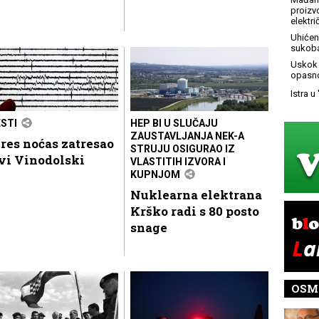
proizv
elektr
Uhićen 
sukoba
Uskok 
opasno
Istra u
ESTI
HEP BI U SLUČAJU
ZAUSTAVLJANJA NEK-A
res noćas zatresao
STRUJU OSIGURAO IZ
vi Vinodolski
VLASTITIH IZVORA I
KUPNJOM
Nuklearna elektrana
Krško radi s 80 posto
snage
OSM