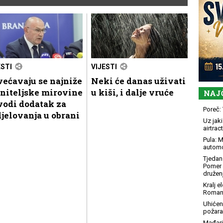
ESTI
VIJESTI
ećavaju se najniže
Neki će danas uživati
niteljske mirovine
u kiši, i dalje vruće
NAJ
vodi dodatak za
Poreč: 
jelovanja u obrani
Uz jaki
airtract
Pula: M
automo
Tjedan 
Pomer i
družen
Kralj 
Roman
Uhićen
požara
Mađari