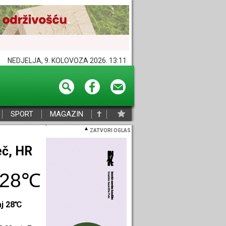
NEDJELJA, 9. KOLOVOZA 2026. 13:11
†
SPORT
MAGAZIN
ZATVORI OGLAS
eč, HR
28℃
aj 28℃