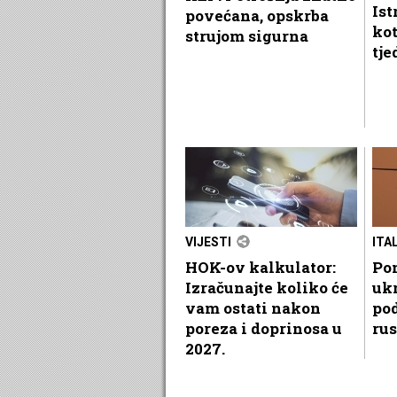
Ist
povećana, opskrba
kot
strujom sigurna
tje
VIJESTI
ITA
HOK-ov kalkulator:
Po
Izračunajte koliko će
ukr
vam ostati nakon
pod
poreza i doprinosa u
rus
2027.