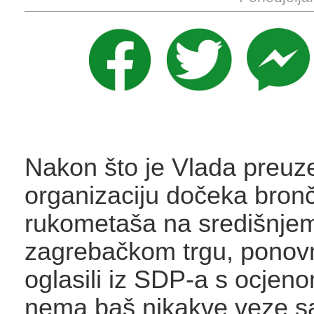
Nakon što je Vlada preuz
organizaciju dočeka bron
rukometaša na središnje
zagrebačkom trgu, ponov
oglasili iz SDP-a s ocjeno
nema baš nikakve veze s