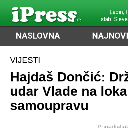
Labin,
slabi Sjeve
NASLOVNA
NAJNOVI
VIJESTI
Hajdaš Dončić: Dr
udar Vlade na loka
samoupravu
Ponedjelja