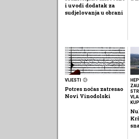
i uvodi dodatak za
sudjelovanja u obrani
VIJESTI
HEP
ZAU
Potres noćas zatresao
STR
Novi Vinodolski
VLA
KU
Nu
Krš
sn