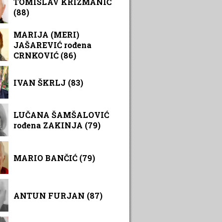
TOMISLAV KRIZMANIĆ
(88)
MARIJA (MERI)
JAŠAREVIĆ rođena
CRNKOVIĆ (86)
IVAN ŠKRLJ (83)
LUČANA ŠAMŠALOVIĆ
rođena ZAKINJA (79)
MARIO BANČIĆ (79)
ANTUN FURJAN (87)