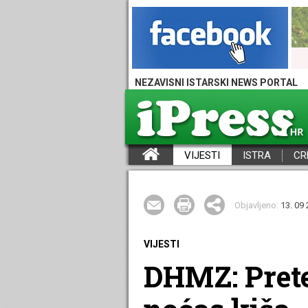
NEZAVISNI ISTARSKI NEWS PORTAL
VIJESTI
ISTRA
CR
iPress - Vijesti iz Istre, Hrvatske i svijeta
Objavljeno:
13. 09 
VIJESTI
DHMZ: Pret