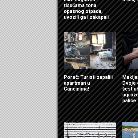
tisućama tona
opasnog otpada,
uvozili ga i zakapali
Poreč: Turisti zapalili
Maklja
apartman u
Dvoje 
Cancinima!
šest u
ugrožen
palice i