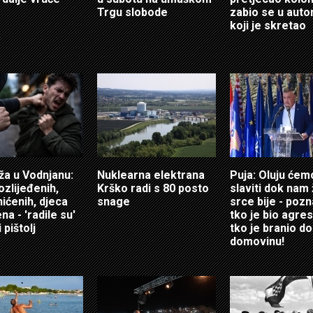
Trgu slobode
zabio se u auto
koji je skretao
ža u Vodnjanu:
Nuklearna elektrana
Puja: Oluju ćem
ozlijeđenih,
Krško radi s 80 posto
slaviti dok nam 
hićenih, djeca
snage
srce bije - poz
a - 'radile su'
tko je bio agres
 pištolj
tko je branio do
domovinu!