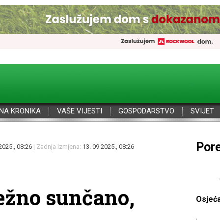
NA KRONIKA
VAŠE VIJESTI
GOSPODARSTVO
SVIJET
Por
2025., 08:26
| Zadnja izmjena:
13. 09 2025., 08:26
ežno sunčano,
Osjeć