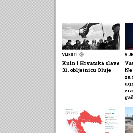
VIJESTI
VIJ
Knin i Hrvatska slave
Vat
31. obljetnicu Oluje
Ne 
za 
ug
zra
gaš