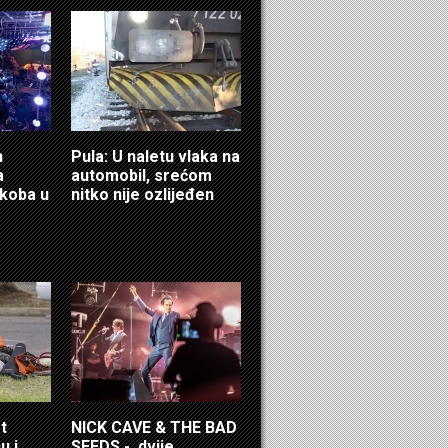
n
Pula: U naletu vlaka na
a
automobil, srećom
ukoba u
nitko nije ozlijeđen
t
NICK CAVE & THE BAD
u i
SEEDS - dvije