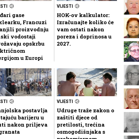
ESTI
VIJESTI
đari gase
HOK-ov kalkulator:
klearku, Francuzi
Izračunajte koliko će
njili proizvodnju
vam ostati nakon
iski vodostaji
poreza i doprinosa u
rožavaju opskrbu
2027.
ektričnom
rgijom u Europi
ESTI
VIJESTI
njolska postavlja
Udruge traže zakon o
tajuću barijeru u
zaštiti djece od
ti nakon priljeva
pretilosti, trećina
granata
osmogodišnjaka s
prekomjernom