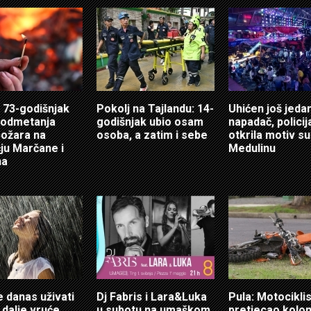
 73-godišnjak
Pokolj na Tajlandu: 14-
Uhićen još jeda
podmetanja
godišnjak ubio osam
napadač, policij
 požara na
osoba, a zatim i sebe
otkrila motiv s
ju Marčane i
Medulinu
na
e danas uživati
Dj Fabris i Lara&Luka
Pula: Motociklis
 i dalje vruće
u subotu na umaškom
pretjecao kolon