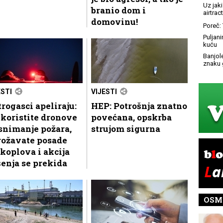
Uz jaki
branio dom i
airtract
domovinu!
Poreč: 
Puljani
kuću
Banjol
znaku 
ESTI
VIJESTI
rogasci apeliraju:
HEP: Potrošnja znatno
koristite dronove
povećana, opskrba
snimanje požara,
strujom sigurna
rožavate posade
koplova i akcija
enja se prekida
OSM