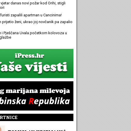
 vjetar danas novi požar kod Orihi, stigli
ori
Turisti zapalili apartman u Cancinima!
n prijetio ženi, ukrao joj novčanik pa zapalio
e i Pješčana Uvala početkom kolovoza u
glazbe
RTNICE