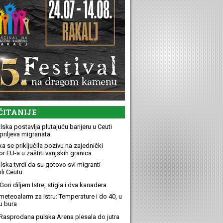
ČITANIJE
ska postavlja plutajuću barijeru u Ceuti
priljeva migranata
a se priključila pozivu na zajednički
r EU-a u zaštiti vanjskih granica
lska tvrdi da su gotovo svi migranti
li Ceutu
ori diljem Istre, stigla i dva kanadera
meteoalarm za Istru: Temperature i do 40, u
u bura
Rasprodana pulska Arena plesala do jutra