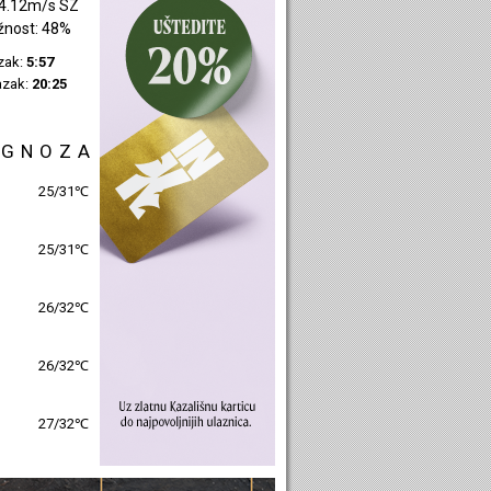
4.12m/s SZ
žnost: 48%
azak:
5:57
azak:
20:25
OGNOZA
25/31℃
25/31℃
26/32℃
26/32℃
27/32℃