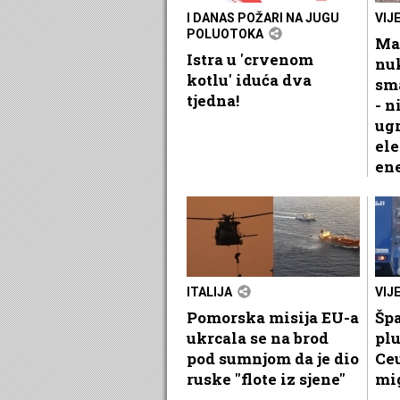
I DANAS POŽARI NA JUGU
VIJ
POLUOTOKA
Ma
Istra u 'crvenom
nu
kotlu' iduća dva
sma
tjedna!
- n
ug
el
ene
ITALIJA
VIJ
Pomorska misija EU-a
Špa
ukrcala se na brod
plu
pod sumnjom da je dio
Ceu
ruske "flote iz sjene"
mi