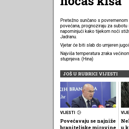
noćas kiša
Pretežno sunčano s povremenom n
povećana, prognoziraju za subot
napominjući kako tijekom noći stižu 
Jadranu.
Vjetar će biti slab do umjeren jugo
Najviša temperatura zraka većinom
stupnjeva. (Hina)
JOŠ U RUBRICI VIJESTI
VIJESTI
VIJ
Povećavaju se najniže
Nek
braniteljske mirovine
u k