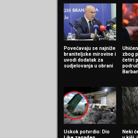
Povećavaju se najniže
Uhićen
braniteljske mirovine i
zbog 
uvodi dodatak za
četiri
sudjelovanja u obrani
područ
Barba
Uskok potvrdio: Dio
Neki ć
Like zagađen
u kiši,