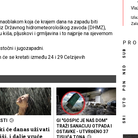
Vla
Izl
aoblakom koja će krajem dana na zapadu biti
Zal
u iz Državnog hidrometeorološkog zavoda (DHMZ),
kiša, pljuskovi i grmljavina i to najprije na sjevernom
PR
istočni i jugozapadni.
SUB
 će se kretati između 24 i 29 Celzijevih
NED
PON
UTO
SRI
ESTI
GI "GOSPIĆ JE NAŠ DOM"
TRAŽI SANACIJU OTPADA I
i će danas uživati
OSTAVKE - UTVRĐENO 37
iši, i dalje vruće
TISUĆA TONA