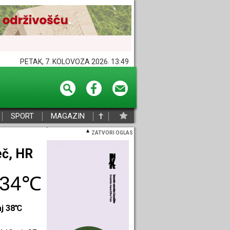
PETAK, 7. KOLOVOZA 2026. 13:49
†
SPORT
MAGAZIN
ZATVORI OGLAS
eč, HR
34℃
aj 38℃