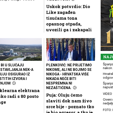
Uskok potvrdio: Dio
Like zagađen
tisućama tona
opasnog otpada,
uvozili ga i zakapali
NAJ
Španjol
 BI U SLUČAJU
PLENKOVIĆ: NE PRIJETIMO
nakon 
STAVLJANJA NEK-A
NIKOME, ALI NE BOJIMO SE
Hrvatsk
UJU OSIGURAO IZ
NIKOGA - HRVATSKA VIŠE
odgovo
STITIH IZVORA I
NIKADA NEĆE BITI
PNJOM
NESPREMNA NI
Španjo
napusti
NEZAŠTIĆENA.
klearna elektrana
VIDEO G
Puja: Oluju ćemo
ko radi s 80 posto
Crveni 
slaviti dok nam živo
age
nedjelj
srce bije - poznato tko
FOTO: 
je bio agresor, a tko je