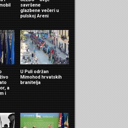
mobil
savršene
glazbene večeri u
pulskoj Areni
o
U Puli održan
živo
Mimohod hrvatskih
nato
branitelja
or, a
m i