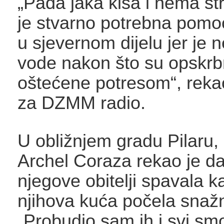
„Pada jaka kiša i nema st
je stvarno potrebna pomo
u sjevernom dijelu jer je 
vode nakon što su opskrbn
oštećene potresom“, reka
za DZMM radio.
U obližnjem gradu Pilaru,
Archel Coraza rekao je da
njegove obitelji spavala k
njihova kuća počela snažno
„Probudio sam ih i svi smo