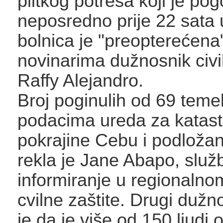
plitkog potresa koji je po
neposredno prije 22 sata 
bolnica je "preopterećena"
novinarima dužnosnik civi
Raffy Alejandro.
Broj poginulih od 69 temel
podacima ureda za katast
pokrajine Cebu i podložan 
rekla je Jane Abapo, služ
informiranje u regionalno
cvilne zaštite. Drugi dužn
je da je više od 150 ljudi 