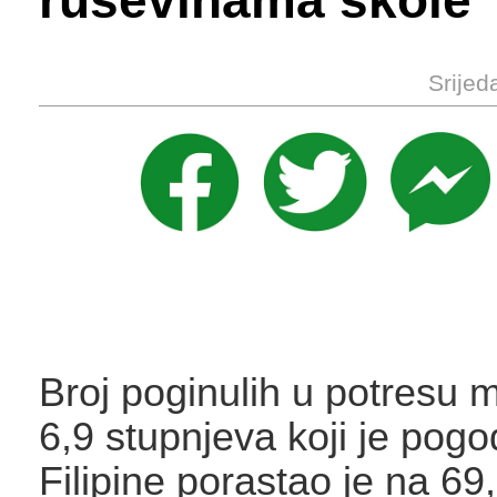
ruševinama škole
Srijed
Broj poginulih u potresu 
6,9 ​​stupnjeva koji je pog
Filipine porastao je na 69,