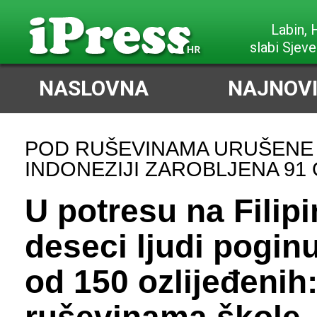
Poreč,
slabi Z
NASLOVNA
NAJNOVI
POD RUŠEVINAMA URUŠENE
INDONEZIJI ZAROBLJENA 91
U potresu na Filip
deseci ljudi poginu
od 150 ozlijeđenih