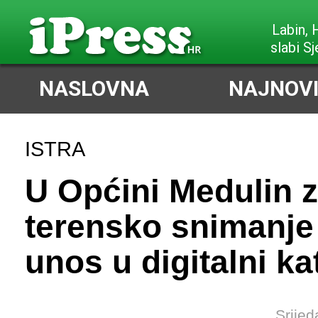
Labin,
slabi Sj
NASLOVNA
NAJNOVI
ISTRA
U Općini Medulin 
terensko snimanje 
unos u digitalni k
Srijed