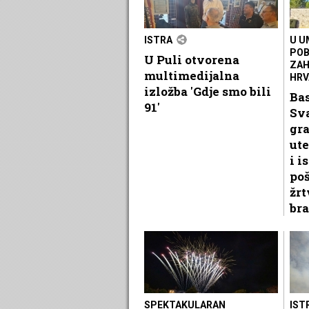
ISTRA
U U
POB
U Puli otvorena
ZAH
multimedijalna
HRV
izložba 'Gdje smo bili
Ba
91'
Sv
gr
ute
i i
po
žrt
bra
SPEKTAKULARAN
IST