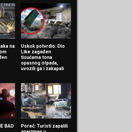
laka na
Uskok potvrdio: Dio
ćom
Like zagađen
eđen
tisućama tona
opasnog otpada,
uvozili ga i zakapali
HE BAD
Poreč: Turisti zapalili
apartman u