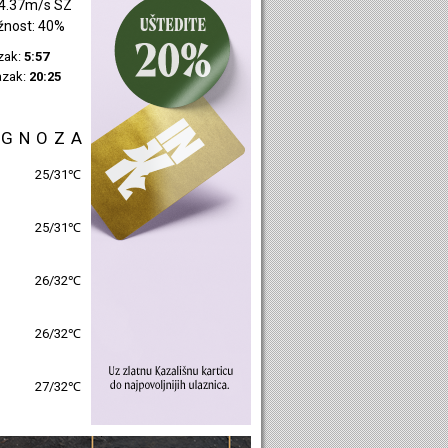
4.37m/s SZ
žnost: 40%
azak:
5:57
azak:
20:25
OGNOZA
25/31℃
25/31℃
26/32℃
26/32℃
27/32℃