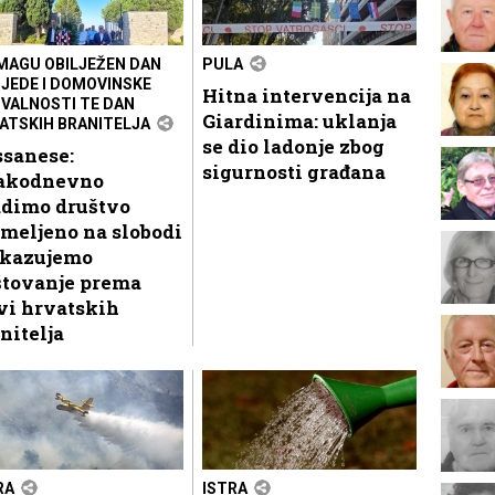
MAGU OBILJEŽEN DAN
PULA
JEDE I DOMOVINSKE
Hitna intervencija na
VALNOSTI TE DAN
Giardinima: uklanja
ATSKIH BRANITELJA
se dio ladonje zbog
ssanese:
sigurnosti građana
akodnevno
adimo društvo
meljeno na slobodi
skazujemo
štovanje prema
vi hrvatskih
nitelja
RA
ISTRA