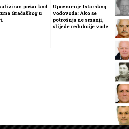
aliziran požar kod
Upozorenje Istarskog
tuna Gračaškog u
vodovoda: Ako se
ri
potrošnja ne smanji,
slijede redukcije vode