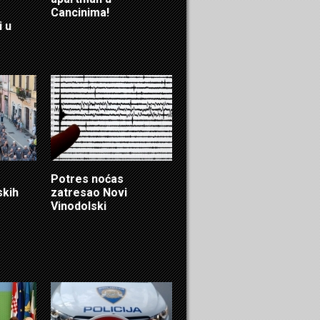
Cancinima!
i u
Potres noćas
skih
zatresao Novi
Vinodolski