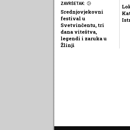
ZAVRŠETAK:
Lok
Srednjovjekovni
Ka
festival u
Ist
Svetvinčentu, tri
dana viteštva,
legendi i zaruka u
Žlinji