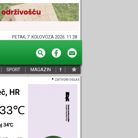
PETAK, 7. KOLOVOZA 2026. 11:38
†
SPORT
MAGAZIN
ZATVORI OGLAS
eč, HR
33℃
aj 34℃