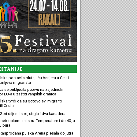
ČITANIJE
ska postavlja plutajuću barijeru u Ceuti
priljeva migranata
a se priključila pozivu na zajednički
r EU-a u zaštiti vanjskih granica
lska tvrdi da su gotovo svi migranti
li Ceutu
ori diljem Istre, stigla i dva kanadera
meteoalarm za Istru: Temperature i do 40, u
u bura
Rasprodana pulska Arena plesala do jutra