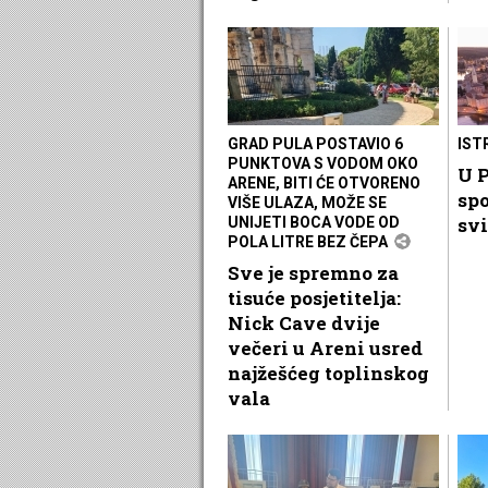
GRAD PULA POSTAVIO 6
IST
PUNKTOVA S VODOM OKO
U P
ARENE, BITI ĆE OTVORENO
spo
VIŠE ULAZA, MOŽE SE
svi
UNIJETI BOCA VODE OD
POLA LITRE BEZ ČEPA
Sve je spremno za
tisuće posjetitelja:
Nick Cave dvije
večeri u Areni usred
najžešćeg toplinskog
vala