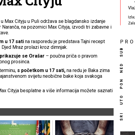
Max Cityju
Vla
Izl
ca u Max Cityju u Puli održava se blagdansko izdanje
Zal
r Naranča, na pozornici Max Cityja, izvodi tri zabavne i
tave.
m u 17 sati
na rasporedu je predstava Tajni recept
PR
Djed Mraz prolazi kroz dimnjak.
SUB
 prikazuje se Orašar
– poučna priča o pravom
robnog prosinca.
NED
terminu,
s početkom u 17 sati,
na redu je Baka zima
tajanstvenom svijetu neobične bake koja svakoga
PON
Max Cityja besplatne a više informacija možete saznati
UTO
SRI