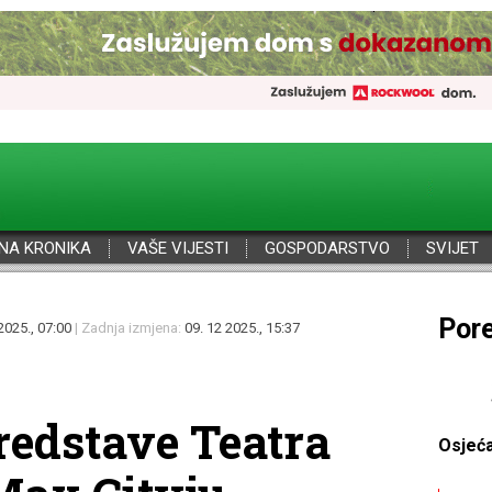
NA KRONIKA
VAŠE VIJESTI
GOSPODARSTVO
SVIJET
Por
2025., 07:00
| Zadnja izmjena:
09. 12 2025., 15:37
redstave Teatra
Osjeć