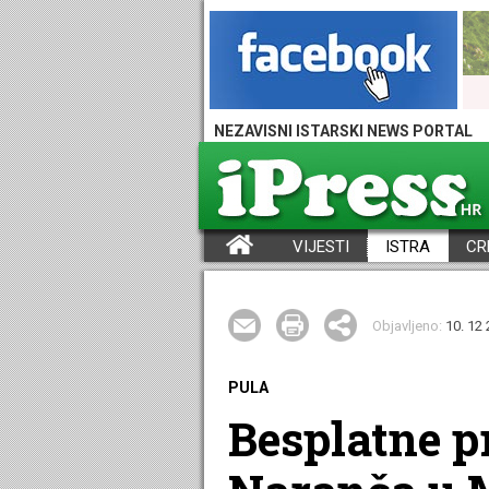
NEZAVISNI ISTARSKI NEWS PORTAL
VIJESTI
ISTRA
CR
iPress - Vijesti iz Istre, Hrvatske i svijeta
Objavljeno:
10. 12 
PULA
Besplatne p