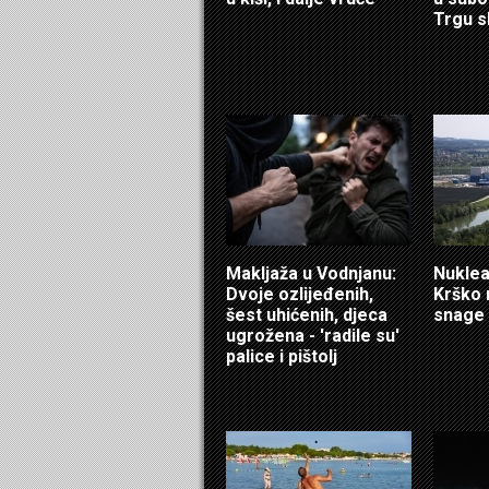
Trgu s
Makljaža u Vodnjanu:
Nuklea
Dvoje ozlijeđenih,
Krško 
šest uhićenih, djeca
snage
ugrožena - 'radile su'
palice i pištolj