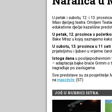
Naranča u 
U petak i subotu, 12. i 13. prosin
Maxi dječjeg teatra. Omiljeni Teata
edukativne dječje kazališne preds
U petak, 12. prosinca s početko
Bake Mraz u kojoj saznajemo kako 
U subotu, 13. prosinca u 11 sati
prijateljstvu i ljubavi u vrijeme ča
Istoga dana
u poslijepodnevnom 
– adaptacija bajke braće Grimm o 
nagrađuje po zaslugama.
Sve predstave su za posjetitelje 
na
maxcity.hr.
(ST)
JOŠ U RUBRICI ISTRA