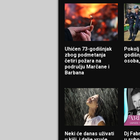
Uhićen 73-godišnjak
Pokolj
zbog podmetanja
godišn
četiri požara na
osoba,
području Marčane i
Barbana
Neki će danas uživati
Dj Fab
u kiši, i dalje vruće
u sub