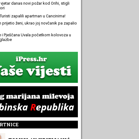
 vjetar danas novi požar kod Orihi, stigli
ori
Turisti zapalili apartman u Cancinima!
n prijetio ženi, ukrao joj novčanik pa zapalio
e i Pješčana Uvala početkom kolovoza u
glazbe
RTNICE