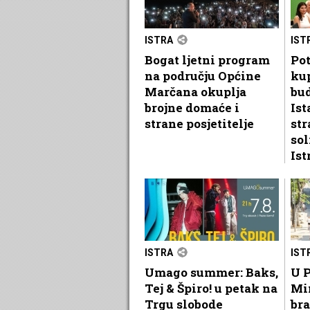
ISTRA
IST
Bogat ljetni program
Pot
na području Općine
kup
Marčana okuplja
bu
brojne domaće i
Ist
strane posjetitelje
str
sol
Ist
ISTRA
IST
Umago summer: Baks,
U P
Tej & Špiro! u petak na
Mi
Trgu slobode
bra