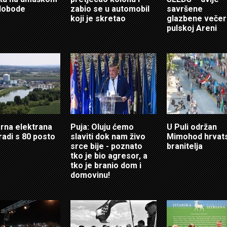
lobode
zabio se u automobil
savršene
koji je skretao
glazbene večer
pulskoj Areni
rna elektrana
Puja: Oluju ćemo
U Puli održan
radi s 80 posto
slaviti dok nam živo
Mimohod hrvat
srce bije - poznato
branitelja
tko je bio agresor, a
tko je branio dom i
domovinu!