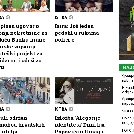
RA
ISTRA
pisan ugovor o
Istra: Još jedan
nji nekretnine za
pedofil u rukama
duću Banku hrane
policije
arske županije:
ateški projekt za
idarnu i održivu
ru
NAJ
Španjol
nakon 
Hrvatsk
odgovo
Španjo
napusti
RA
ISTRA
VIDEO G
uli održan
Izložba 'Alegorije
Crveni 
nedjelj
mohod hrvatskih
identiteta' Dimitija
nitelja
Popovića u Umagu
FOTO: 