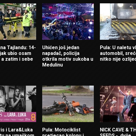
 na Tajlandu: 14-
Uhićen još jedan
Pula: U naletu v
jak ubio osam
napadač, policija
automobil, sre
 a zatim i sebe
otkrila motiv sukoba u
nitko nije ozlij
Medulinu
ris i Lara&Luka
Pula: Motociklist
NICK CAVE & T
otu na umaškom
pretjecao kolonu i
SEEDS - dvije