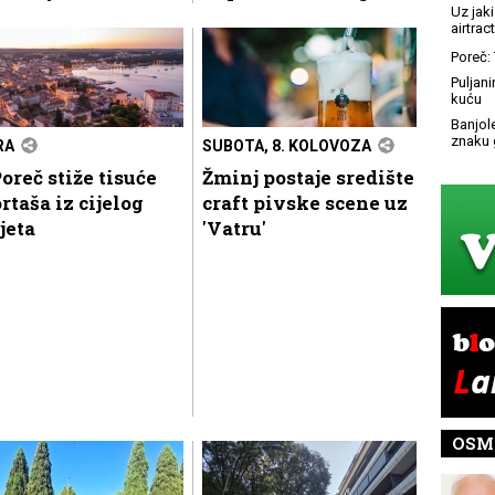
Uz jaki
airtract
Poreč: 
Puljani
kuću
Banjol
znaku 
RA
SUBOTA, 8. KOLOVOZA
oreč stiže tisuće
Žminj postaje središte
rtaša iz cijelog
craft pivske scene uz
jeta
'Vatru'
OSM