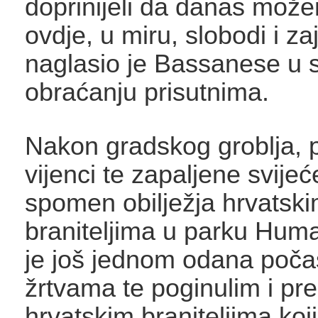
doprinijeli da danas može
ovdje, u miru, slobodi i za
naglasio je Bassanese u 
obraćanju prisutnima.
Nakon gradskog groblja, 
vijenci te zapaljene svije
spomen obilježja hrvatsk
braniteljima u parku Hu
je još jednom odana poča
žrtvama te poginulim i pr
hrvatskim braniteljima koj