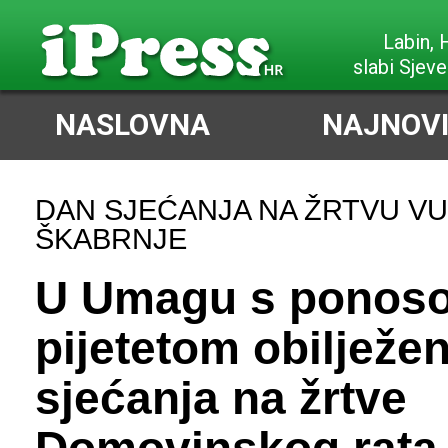
Labin,
slabi Sjeve
NASLOVNA
NAJNOVI
DAN SJEĆANJA NA ŽRTVU VU
ŠKABRNJE
U Umagu s ponoso
pijetetom obilježe
sjećanja na žrtve