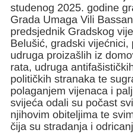
studenog 2025. godine gr
Grada Umaga Vili Bassan
predsjednik Gradskog vij
Belušić, gradski vijećnici,
udruga proizašlih iz dom
rata, udruga antifašistički
političkih stranaka te sugr
polaganjem vijenaca i pal
svijeća odali su počast s
njihovim obiteljima te sv
čija su stradanja i odrican