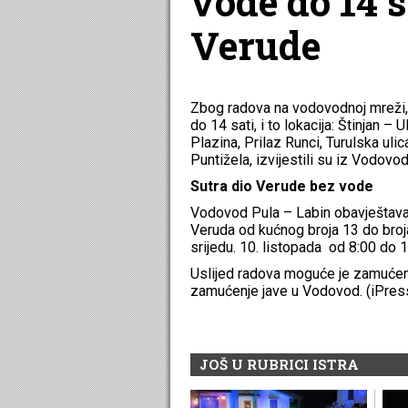
vode do 14 s
Verude
Zbog radova na vodovodnoj mreži, u
do 14 sati, i to lokacija: Štinjan –
Plazina, Prilaz Runci, Turulska ul
Puntižela, izvijestili su iz Vodovo
Sutra dio Verude bez vode
Vodovod Pula – Labin obavještava 
Veruda od kućnog broja 13 do broj
srijedu. 10. listopada od 8:00 do 1
Uslijed radova moguće je zamućen
zamućenje jave u Vodovod. (iPres
JOŠ U RUBRICI ISTRA