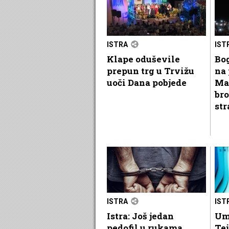
ISTRA
IST
Klape oduševile
Bog
prepun trg u Trvižu
na 
uoči Dana pobjede
Ma
bro
str
ISTRA
IST
Istra: Još jedan
Um
pedofil u rukama
Tej