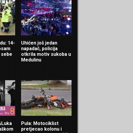
du: 14-
Uhićen još jedan
 osam
napadač, policija
i sebe
otkrila motiv sukoba u
Medulinu
a&Luka
Pula: Motociklist
maškom
pretjecao kolonu i