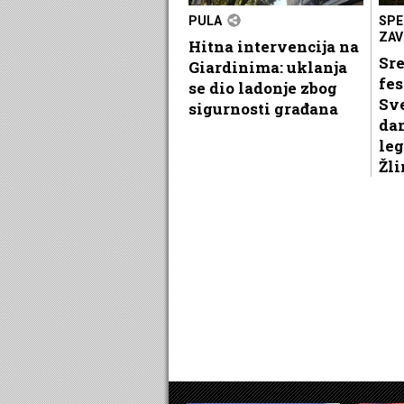
PULA
SPE
ZAV
Hitna intervencija na
Sr
Giardinima: uklanja
fes
se dio ladonje zbog
Sve
sigurnosti građana
dan
leg
Žli