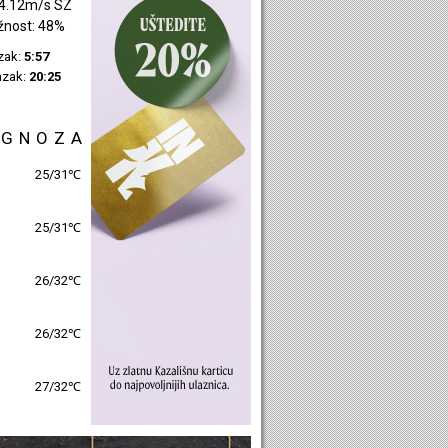
4.12m/s SZ
žnost: 48%
azak:
5:57
azak:
20:25
OGNOZA
25/31℃
25/31℃
26/32℃
26/32℃
27/32℃