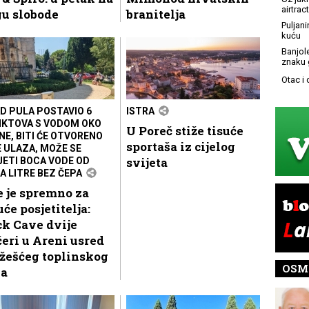
airtract
gu slobode
branitelja
Puljani
kuću
Banjol
znaku 
Otac i
D PULA POSTAVIO 6
ISTRA
KTOVA S VODOM OKO
U Poreč stiže tisuće
NE, BITI ĆE OTVORENO
sportaša iz cijelog
E ULAZA, MOŽE SE
svijeta
JETI BOCA VODE OD
A LITRE BEZ ČEPA
 je spremno za
uće posjetitelja:
k Cave dvije
eri u Areni usred
žešćeg toplinskog
OSM
la