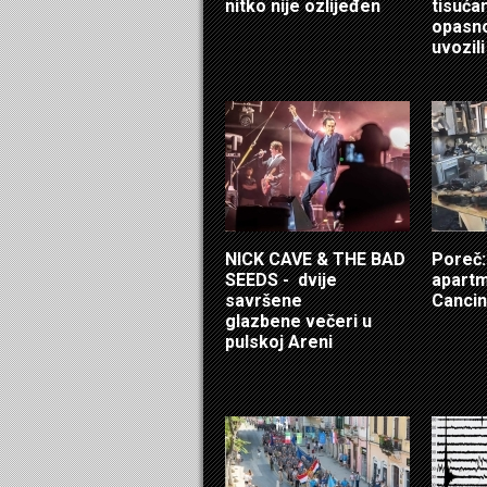
nitko nije ozlijeđen
tisuća
opasno
uvozili
NICK CAVE & THE BAD
Poreč: 
SEEDS - dvije
apartm
savršene
Cancin
glazbene večeri u
pulskoj Areni