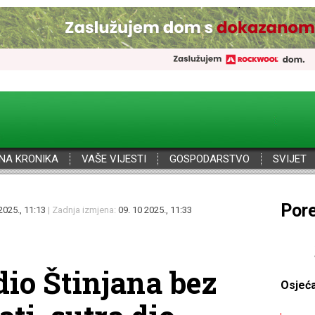
NA KRONIKA
VAŠE VIJESTI
GOSPODARSTVO
SVIJET
Por
2025., 11:13
| Zadnja izmjena:
09. 10 2025., 11:33
dio Štinjana bez
Osjeć