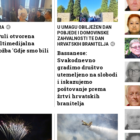
RA
U UMAGU OBILJEŽEN DAN
POBJEDE I DOMOVINSKE
uli otvorena
ZAHVALNOSTI TE DAN
ltimedijalna
HRVATSKIH BRANITELJA
ožba 'Gdje smo bili
Bassanese:
Svakodnevno
gradimo društvo
utemeljeno na slobodi
i iskazujemo
poštovanje prema
žrtvi hrvatskih
branitelja