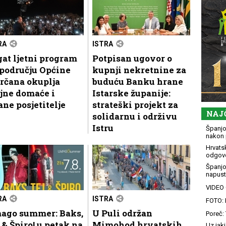
RA
ISTRA
at ljetni program
Potpisan ugovor o
području Općine
kupnji nekretnine za
rčana okuplja
buduću Banku hrane
jne domaće i
Istarske županije:
ane posjetitelje
strateški projekt za
NAJ
solidarnu i održivu
Istru
Španjol
nakon 
Hrvatsk
odgovo
Španjo
napusti
VIDEO G
RA
ISTRA
FOTO: 
ago summer: Baks,
U Puli održan
Poreč: 
 & Špiro! u petak na
Mimohod hrvatskih
Uz jaki