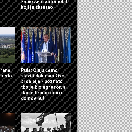
zabio se u automobil
koji je skretao
trana
Puja: Oluju ćemo
 posto
slaviti dok nam živo
srce bije - poznato
tko je bio agresor, a
tko je branio dom i
domovinu!