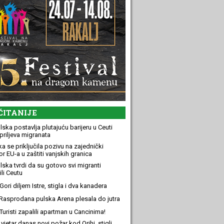
ČITANIJE
ska postavlja plutajuću barijeru u Ceuti
priljeva migranata
a se priključila pozivu na zajednički
r EU-a u zaštiti vanjskih granica
lska tvrdi da su gotovo svi migranti
li Ceutu
ori diljem Istre, stigla i dva kanadera
Rasprodana pulska Arena plesala do jutra
Turisti zapalili apartman u Cancinima!
 vjetar danas novi požar kod Orihi, stigli