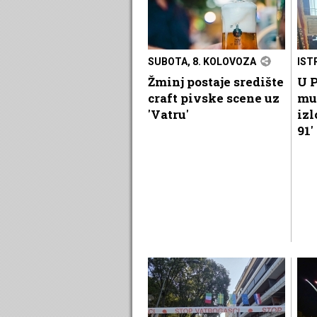
SUBOTA, 8. KOLOVOZA
IST
Žminj postaje središte
U P
craft pivske scene uz
mu
'Vatru'
izl
91'