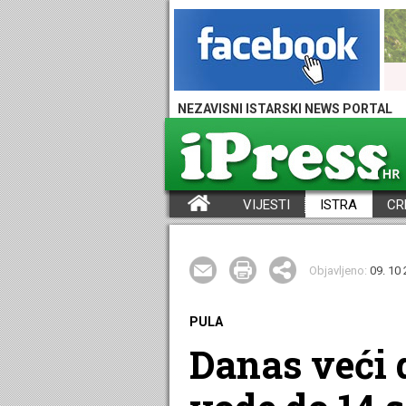
NEZAVISNI ISTARSKI NEWS PORTAL
VIJESTI
ISTRA
CR
iPress - Vijesti iz Istre, Hrvatske i svijeta
Objavljeno:
09. 10 
PULA
Danas veći 