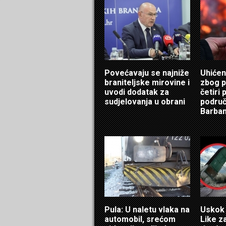
Povećavaju se najniže
Uhićen
braniteljske mirovine i
zbog 
uvodi dodatak za
četiri
sudjelovanja u obrani
područ
Barba
Pula: U naletu vlaka na
Uskok 
automobil, srećom
Like z