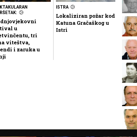
KTAKULARAN
ISTRA
RŠETAK:
Lokaliziran požar kod
ednjovjekovni
Katuna Gračaškog u
tival u
Istri
tvinčentu, tri
a viteštva,
endi i zaruka u
nji