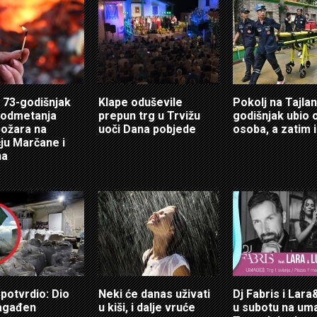
 73-godišnjak
Klape oduševile
Pokolj na Tajlan
podmetanja
prepun trg u Trvižu
godišnjak ubio
 požara na
uoči Dana pobjede
osoba, a zatim 
ju Marčane i
na
potvrdio: Dio
Neki će danas uživati
Dj Fabris i Lar
agađen
u kiši, i dalje vruće
u subotu na u