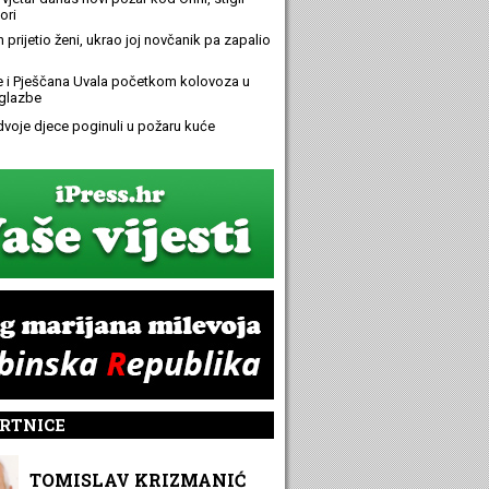
ori
n prijetio ženi, ukrao joj novčanik pa zapalio
e i Pješčana Uvala početkom kolovoza u
glazbe
 dvoje djece poginuli u požaru kuće
RTNICE
TOMISLAV KRIZMANIĆ