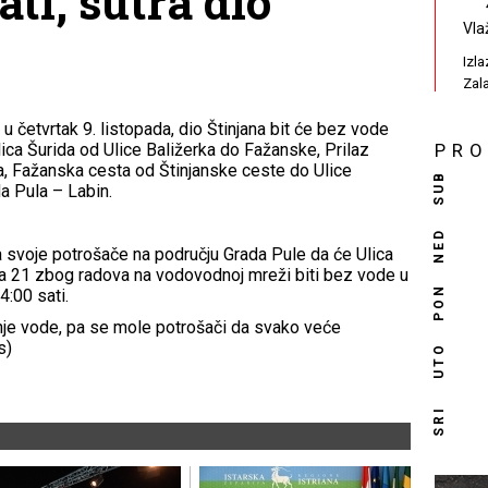
ati, sutra dio
Vla
Izl
Zal
 četvrtak 9. listopada, dio Štinjana bit će bez vode
 Ulica Šurida od Ulice Baližerka do Fažanske, Prilaz
PR
ica, Fažanska cesta od Štinjanske ceste do Ulice
SUB
da Pula – Labin.
NED
svoje potrošače na području Grada Pule da će Ulica
a 21 zbog radova na vodovodnoj mreži biti bez vode u
PON
4:00 sati.
je vode, pa se mole potrošači da svako veće
s)
UTO
SRI