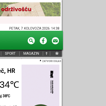
PETAK, 7. KOLOVOZA 2026. 14:38
†
SPORT
MAGAZIN
ZATVORI OGLAS
eč, HR
34℃
aj 38℃