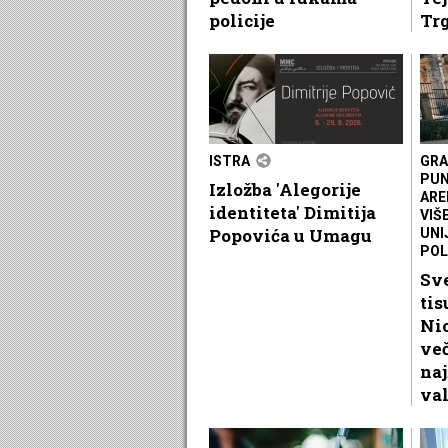
policije
Tr
ISTRA
GRA
PUN
Izložba 'Alegorije
ARE
identiteta' Dimitija
VIŠ
Popovića u Umagu
UNI
POL
Sve
tis
Nic
več
naj
va