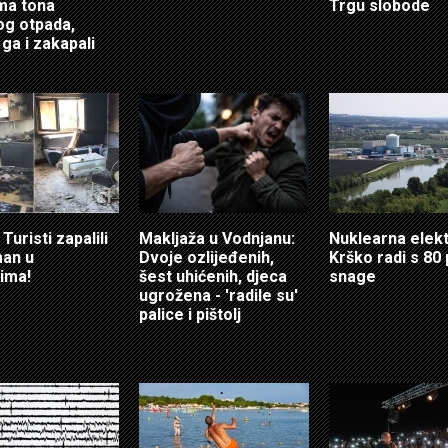
ma tona
Trgu slobode
g otpada,
 ga i zakapali
Turisti zapalili
Makljaža u Vodnjanu:
Nuklearna elek
an u
Dvoje ozlijeđenih,
Krško radi s 80
ima!
šest uhićenih, djeca
snage
ugrožena - 'radile su'
palice i pištolj