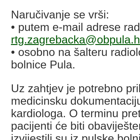
Naručivanje se vrši:
• putem e-mail adrese radi
rtg.zagrebacka@obpula.h
• osobno na šalteru radio
bolnice Pula.
Uz zahtjev je potrebno pril
medicinsku dokumentaciju 
kardiologa. O terminu pre
pacijenti će biti obaviješt
izvijestili su iz pulske boln