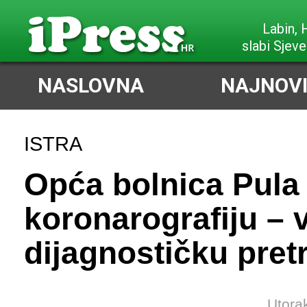
Labin,
slabi Sjeve
NASLOVNA
NAJNOVI
ISTRA
Opća bolnica Pula
koronarografiju –
dijagnostičku pret
Utora