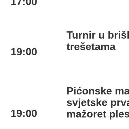
17:00
Turnir u brišk
trešetama
19:00
Pićonske maž
svjetske prv
19:00
mažoret ple