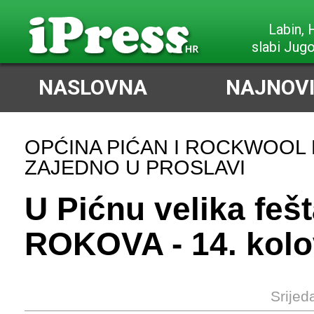
Poreč,
slabi Jug
NASLOVNA
NAJNOVI
OPĆINA PIĆAN I ROCKWOO
ZAJEDNO U PROSLAVI
U Pićnu velika feš
ROKOVA - 14. kol
Srijed