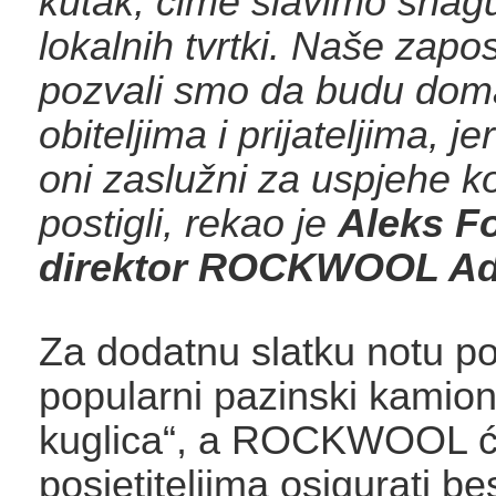
kutak, čime slavimo snagu
lokalnih tvrtki. Naše zapo
pozvali smo da budu doma
obiteljima i prijateljima, j
oni zaslužni za uspjehe k
postigli, rekao je
Aleks F
direktor ROCKWOOL Adr
Za dodatnu slatku notu po
popularni pazinski kamion
kuglica“, a ROCKWOOL ć
posjetiteljima osigurati be