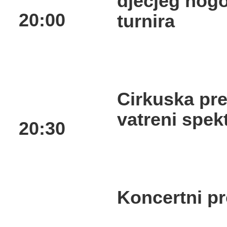
dječjeg nog
20:00
turnira
Cirkuska pre
vatreni spek
20:30
Koncertni p