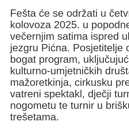
Fešta će se održati u četv
kolovoza 2025. u popodne
večernjim satima ispred u
jezgru Pićna. Posjetitelje
bogat program, uključujuć
kulturno-umjetničkih druš
mažoretkinja, cirkusku pr
vatreni spektakl, dječji tur
nogometu te turnir u brišku
trešetama.