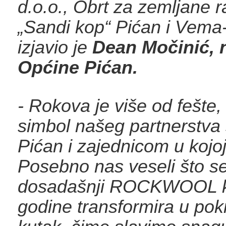
d.o.o., Obrt za zemljane 
„Sandi kop“ Pićan i Vema-
izjavio je
Dean Močinić, 
Općine Pićan.
- Rokova je više od fešte,
simbol našeg partnerstva
Pićan i zajednicom u kojo
Posebno nas veseli što s
dosadašnji ROCKWOOL k
godine transformira u pokr