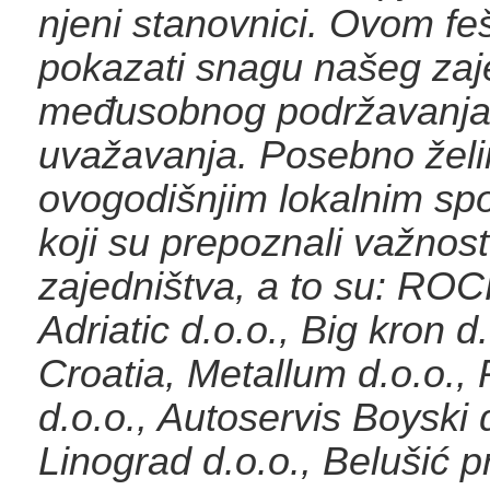
njeni stanovnici. Ovom fe
pokazati snagu našeg zaje
međusobnog podržavanja
uvažavanja. Posebno želim
ovogodišnjim lokalnim sp
koji su prepoznali važnost
zajedništva, a to su: 
Adriatic d.o.o., Big kron 
Croatia, Metallum d.o.o.,
d.o.o., Autoservis Boyski d
Linograd d.o.o., Belušić p