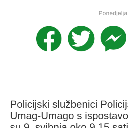
Ponedjelja
Policijski službenici Polic
Umag-Umago s ispostavo
su 9. svibnja oko 9.15 sat