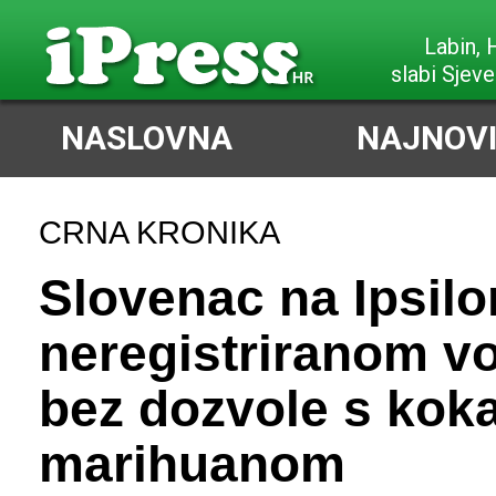
Labin,
slabi Sjeve
NASLOVNA
NAJNOVI
CRNA KRONIKA
Slovenac na Ipsilo
neregistriranom vo
bez dozvole s kok
marihuanom