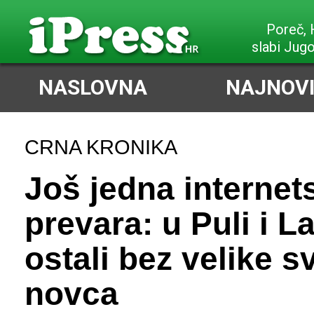
Poreč,
slabi Jug
NASLOVNA
NAJNOVI
CRNA KRONIKA
Još jedna internet
prevara: u Puli i L
ostali bez velike s
novca