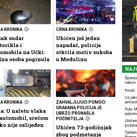
A KRONIKA
CRNA KRONIKA
žak sudar
Uhićen još jedan
ocikla i
napadač, policija
omobila na Učki:
otkrila motiv sukoba
dna osoba poginula
u Medulinu
NAJ
Španjol
nakon 
Poreč: 
Uz jaki
A KRONIKA
ZAHVALJUJUĆI POMOĆI
airtract
GRAĐANA POLICIJA JE
Pula: M
a: U naletu vlaka
UBRZO PRONAŠLA
automo
automobil, srećom
POČINITELJA
Uhićen
ko nije ozlijeđen
požara
Uhićen 73-godišnjak
Tjedan 
zbog podmetanja
Pomer i