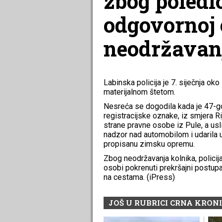
zbog poledic
odgovornoj 
neodržavanj
Labinska policija je 7. siječnja ok
materijalnom štetom.
Nesreća se dogodila kada je 47-go
registracijske oznake, iz smjera R
strane pravne osobe iz Pule, a usli
nadzor nad automobilom i udarila u
propisanu zimsku opremu.
Zbog neodržavanja kolnika, polici
osobi pokrenuti prekršajni postu
na cestama. (iPress)
JOŠ U RUBRICI CRNA KRON