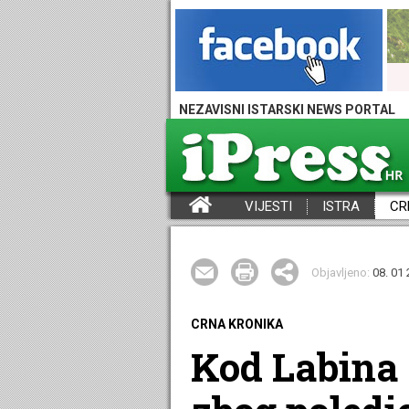
NEZAVISNI ISTARSKI NEWS PORTAL
VIJESTI
ISTRA
CR
iPress - Vijesti iz Istre, Hrvatske i svijeta
Objavljeno:
08. 01 
CRNA KRONIKA
Kod Labina s