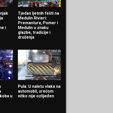
šnjak
Tjedan ljetnih fešti na
ja
Medulin Rivieri:
Premantura, Pomer i
ne i
Medulin u znaku
glazbe, tradicije i
druženja
n
Pula: U naletu vlaka na
a
automobil, srećom
ukoba u
nitko nije ozlijeđen