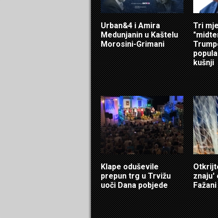
Urban&4 i Amira
Tri mj
Medunjanin u Kaštelu
"midte
Morosini-Grimani
Trump
popula
kušnji
Klape oduševile
Otkrijt
prepun trg u Trvižu
znaju'
uoči Dana pobjede
Fažani