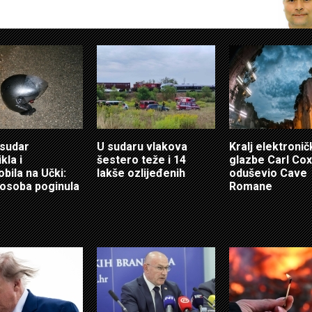
sudar
U sudaru vlakova
Kralj elektroni
kla i
šestero teže i 14
glazbe Carl Cox
bila na Učki:
lakše ozlijeđenih
oduševio Cave
osoba poginula
Romane