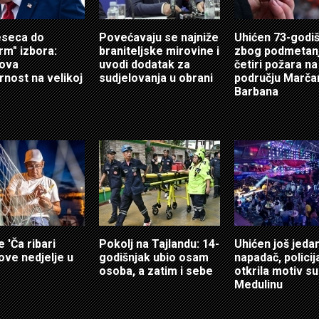
eseca do
Povećavaju se najniže
Uhićen 73-godi
rm" izbora:
braniteljske mirovine i
zbog podmetan
ova
uvodi dodatak za
četiri požara na
rnost na velikoj
sudjelovanja u obrani
području Marča
Barbana
e 'Ča ribari
Pokolj na Tajlandu: 14-
Uhićen još jeda
 ove nedjelje u
godišnjak ubio osam
napadač, policij
osoba, a zatim i sebe
otkrila motiv s
Medulinu