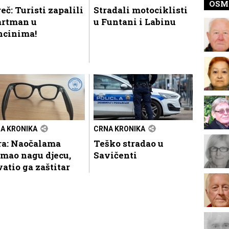
OSM
eč: Turisti zapalili
Stradali motociklisti
artman u
u Funtani i Labinu
ncinima!
A KRONIKA
CRNA KRONIKA
ra: Naočalama
Teško stradao u
mao nagu djecu,
Savičenti
atio ga zaštitar