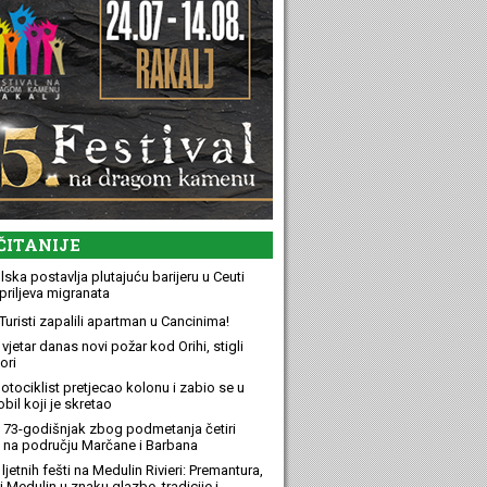
ČITANIJE
ska postavlja plutajuću barijeru u Ceuti
priljeva migranata
Turisti zapalili apartman u Cancinima!
 vjetar danas novi požar kod Orihi, stigli
ori
otociklist pretjecao kolonu i zabio se u
bil koji je skretao
 73-godišnjak zbog podmetanja četiri
 na području Marčane i Barbana
ljetnih fešti na Medulin Rivieri: Premantura,
 Medulin u znaku glazbe, tradicije i