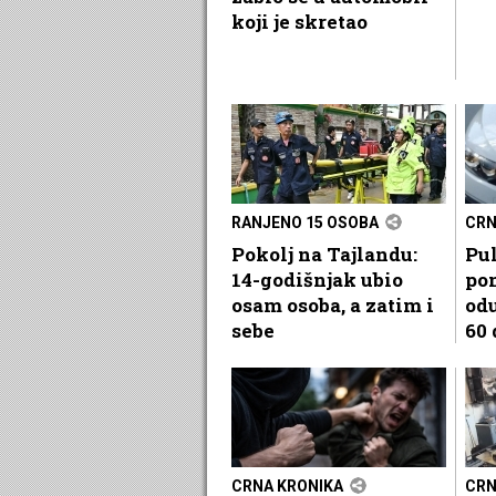
koji je skretao
RANJENO 15 OSOBA
CRN
Pokolj na Tajlandu:
Pu
14-godišnjak ubio
pon
osam osoba, a zatim i
odu
sebe
60 
CRNA KRONIKA
CRN