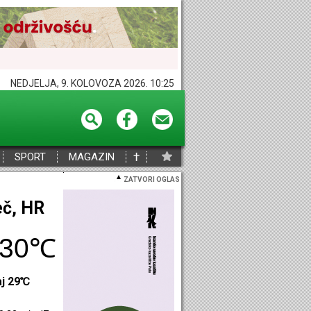
NEDJELJA, 9. KOLOVOZA 2026. 10:25
†
SPORT
MAGAZIN
ZATVORI OGLAS
eč, HR
30℃
aj 29℃