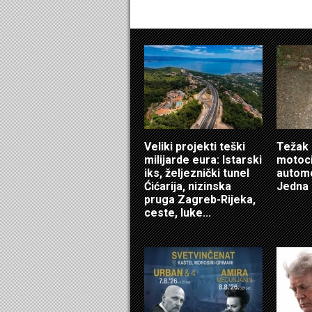
Veliki projekti teški
Težak 
milijarde eura: Istarski
motoci
iks, željeznički tunel
automo
Ćićarija, nizinska
Jedna 
pruga Zagreb-Rijeka,
ceste, luke...