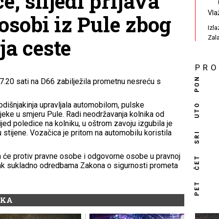
e, slijedi prijava
Vla
osobi iz Pule zbog
Izl
Zal
a ceste
PR
PON
o 7.20 sati na D66 zabilježila prometnu nesreću s
dišnjakinja upravljala automobilom, pulske
UTO
ijeke u smjeru Pule. Radi neodržavanja kolnika od
jed poledice na kolniku, u oštrom zavoju izgubila je
 stijene. Vozačica je pritom na automobilu koristila
SRI
ja će protiv pravne osobe i odgovorne osobe u pravnoj
ČET
pak sukladno odredbama Zakona o sigurnosti prometa
PET
IKA