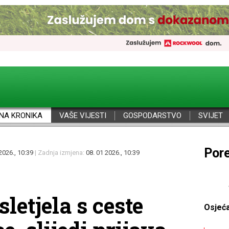
NA KRONIKA
VAŠE VIJESTI
GOSPODARSTVO
SVIJET
Por
2026., 10:39
| Zadnja izmjena:
08. 01 2026., 10:39
letjela s ceste
Osjeć