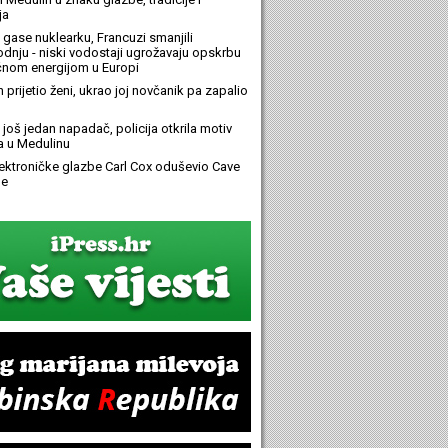
ja
 gase nuklearku, Francuzi smanjili
odnju - niski vodostaji ugrožavaju opskrbu
ičnom energijom u Europi
n prijetio ženi, ukrao joj novčanik pa zapalio
još jedan napadač, policija otkrila motiv
 u Medulinu
elektroničke glazbe Carl Cox oduševio Cave
e