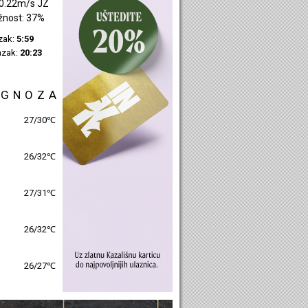
0.22m/s JZ
žnost: 37%
azak:
5:59
azak:
20:23
OGNOZA
27/30℃
26/32℃
27/31℃
26/32℃
26/27℃