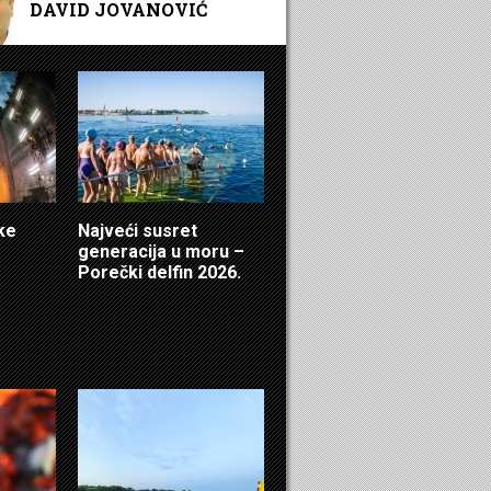
DAVID JOVANOVIĆ
čke
Najveći susret
generacija u moru –
Porečki delfin 2026.