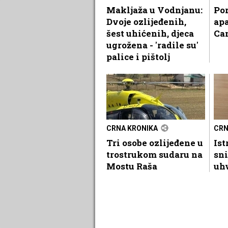
Makljaža u Vodnjanu:
Por
Dvoje ozlijeđenih,
ap
šest uhićenih, djeca
Ca
ugrožena - 'radile su'
palice i pištolj
CRNA KRONIKA
CRN
Tri osobe ozlijeđene u
Ist
trostrukom sudaru na
sni
Mostu Raša
uhv