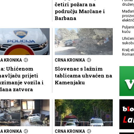
četiri požara na
družen
području Marčane i
Mađari
proizv
Barbana
elektr
Puljani
kuću
Uhićen 
sukoba
Kralj 
Roman
A KRONIKA
CRNA KRONIKA
la: Uhićenom
Slovenac s lažnim
avljaču prijeti
tablicama uhvaćen na
zimanje vozila i
Kamenjaku
dana zatvora
A KRONIKA
CRNA KRONIKA