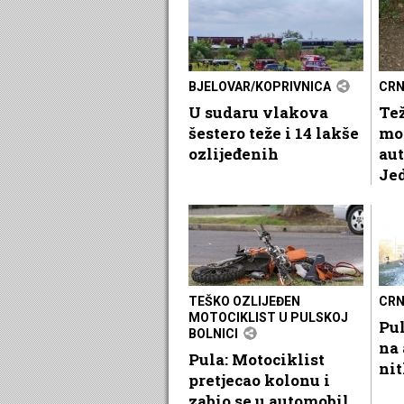
BJELOVAR/KOPRIVNICA
CRN
U sudaru vlakova
Te
šestero teže i 14 lakše
mot
ozlijeđenih
aut
Je
TEŠKO OZLIJEĐEN
CRN
MOTOCIKLIST U PULSKOJ
Pul
BOLNICI
na 
Pula: Motociklist
nit
pretjecao kolonu i
zabio se u automobil