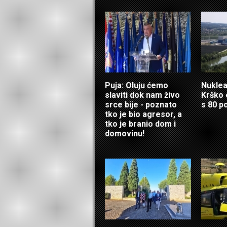
Puja: Oluju ćemo
Nuklea
slaviti dok nam živo
Krško 
srce bije - poznato
s 80 p
tko je bio agresor, a
tko je branio dom i
domovinu!