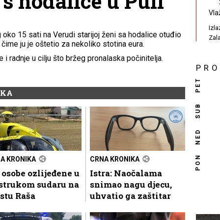
i s hodalice u Puli
Vla
Izl
 oko 15 sati na Verudi starijoj ženi sa hodalice otuđio
Zal
čime ju je oštetio za nekoliko stotina eura.
i radnje u cilju što bržeg pronalaska počinitelja.
PR
PET
IKA
SUB
NED
PON
A KRONIKA
CRNA KRONIKA
 osobe ozlijeđene u
Istra: Naočalama
ostrukom sudaru na
snimao nagu djecu,
stu Raša
uhvatio ga zaštitar