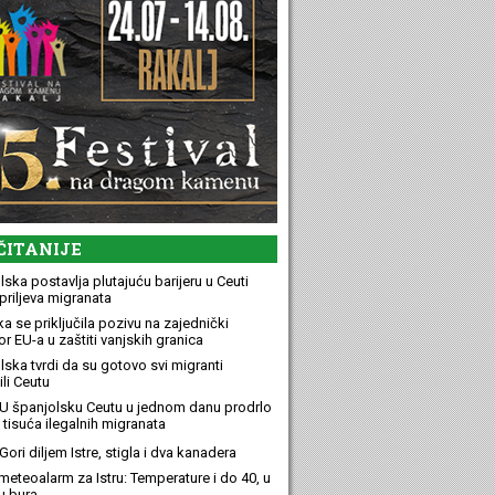
ČITANIJE
ska postavlja plutajuću barijeru u Ceuti
priljeva migranata
a se priključila pozivu na zajednički
r EU-a u zaštiti vanjskih granica
lska tvrdi da su gotovo svi migranti
li Ceutu
U španjolsku Ceutu u jednom danu prodrlo
 tisuća ilegalnih migranata
ori diljem Istre, stigla i dva kanadera
meteoalarm za Istru: Temperature i do 40, u
u bura