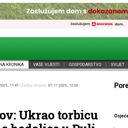
NA KRONIKA
VAŠE VIJESTI
GOSPODARSTVO
SVIJET
Por
2025., 11:41
| Zadnja izmjena:
07. 11 2025., 12:36
ov: Ukrao torbicu
Osjeć