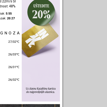
3.22m/s SI
žnost: 48%
azak:
5:55
azak:
20:27
OGNOZA
27/32℃
26/33℃
26/31℃
26/32℃