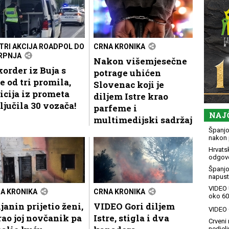
STRI AKCIJA ROADPOL DO
CRNA KRONIKA
SRPNJA
Nakon višemjesečne
order iz Buja s
potrage uhićen
e od tri promila,
Slovenac koji je
icija iz prometa
diljem Istre krao
ljučila 30 vozača!
parfeme i
NAJ
multimedijski sadržaj
Španjol
nakon 
Hrvatsk
odgovo
Španjo
napusti
VIDEO 
A KRONIKA
CRNA KRONIKA
oko 60
janin prijetio ženi,
VIDEO Gori diljem
VIDEO G
ao joj novčanik pa
Istre, stigla i dva
Crveni 
nedjelj