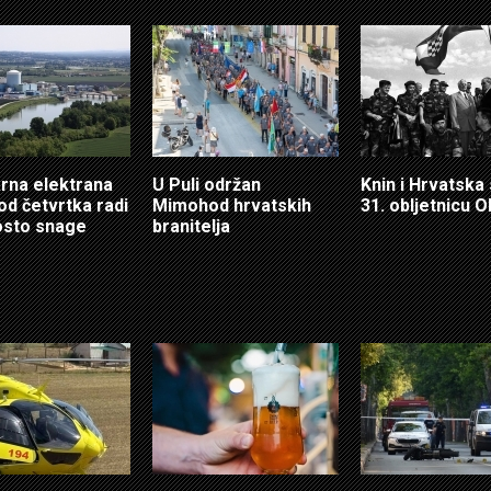
rna elektrana
U Puli održan
Knin i Hrvatska
od četvrtka radi
Mimohod hrvatskih
31. obljetnicu O
osto snage
branitelja