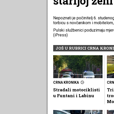
starijoj žen
Nepoznati je počinitelj 6. studenog
torbicu s novčanikom i mobitelom, 
Pulski službenici poduzimaju mjere 
(iPress)
JOŠ U RUBRICI CRNA KRON
CRNA KRONIKA
CRN
Stradali motociklisti
Tri
u Funtani i Labinu
tr
Mo