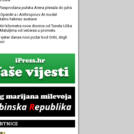
Rasprodana pulska Arena plesala do jutra
OpenAI-a i Anthropicov AI model
alno hakirao sustave
etiri kilometra nove dionice od Tunela Učka
Matuljima od večeras u prometu
 vjetar danas novi požar kod Orihi, stigli
ori
RTNICE