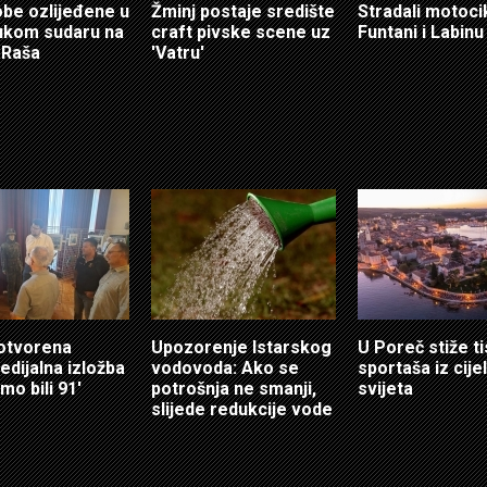
obe ozlijeđene u
Žminj postaje središte
Stradali motocik
ukom sudaru na
craft pivske scene uz
Funtani i Labinu
 Raša
'Vatru'
 otvorena
Upozorenje Istarskog
U Poreč stiže t
edijalna izložba
vodovoda: Ako se
sportaša iz cije
mo bili 91'
potrošnja ne smanji,
svijeta
slijede redukcije vode