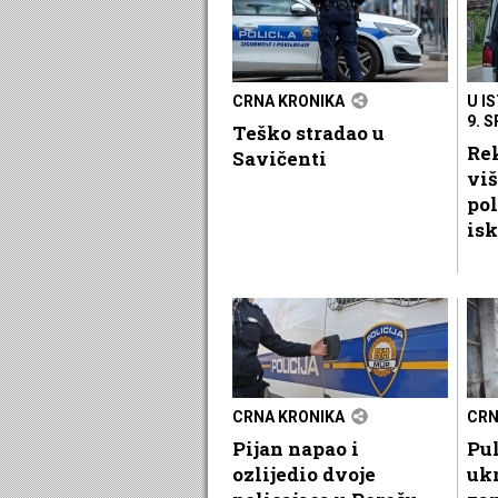
CRNA KRONIKA
U I
9. 
Teško stradao u
Rek
Savičenti
viš
pol
isk
CRNA KRONIKA
CRN
Pijan napao i
Pul
ozlijedio dvoje
ukr