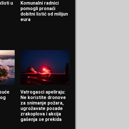
listi u
Komunalni radnici
pomogli pronaći
dobitni listić od milijun
eura
isuće
Vatrogasci apeliraju:
log
Ne koristite dronove
za snimanje požara,
ugrožavate posade
zrakoplova i akcija
gašenja se prekida