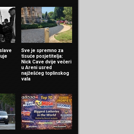
 slave
Sve je spremno za
luje
tisuće posjetitelja:
Nick Cave dvije večeri
u Areni usred
najžešćeg toplinskog
vala