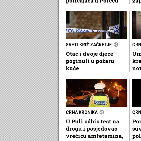
policajaca u Poreču
zap
SVETI KRIŽ ZAČRETJE
CRN
Otac i dvoje djece
Uma
poginuli u požaru
kra
kuće
no
CRNA KRONIKA
CRN
U Puli odbio test na
Por
drogu i posjedovao
suv
vrećicu amfetamina,
pol