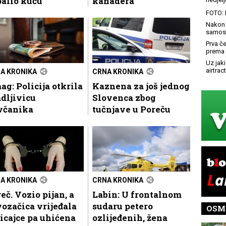
alio kuću
kanadera
FOTO: 
Nakon 
samost
Prva č
prema 
Uz jaki
airtract
A KRONIKA
CRNA KRONIKA
g: Policija otkrila
Kaznena za još jednog
dljivicu
Slovenca zbog
včanika
tučnjave u Poreču
A KRONIKA
CRNA KRONIKA
eč. Vozio pijan, a
Labin: U frontalnom
ozačica vrijeđala
sudaru petero
OSM
icajce pa uhićena
ozlijeđenih, žena