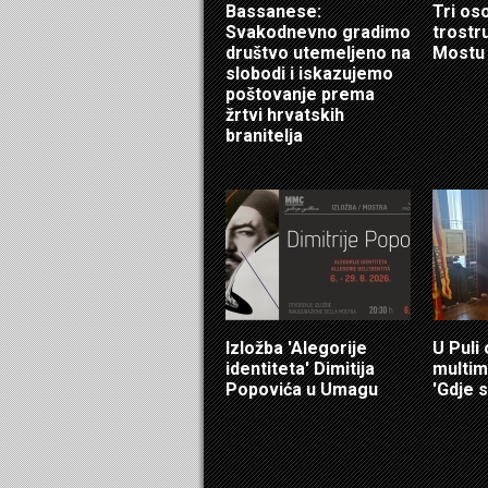
Bassanese:
Tri os
Svakodnevno gradimo
trostr
društvo utemeljeno na
Mostu
slobodi i iskazujemo
poštovanje prema
žrtvi hrvatskih
branitelja
Izložba 'Alegorije
U Puli
identiteta' Dimitija
multim
Popovića u Umagu
'Gdje s