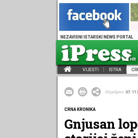
NEZAVISNI ISTARSKI NEWS PORTAL
VIJESTI
ISTRA
CR
iPress - Vijesti iz Istre, Hrvatske i svijeta
Objavljeno:
07. 11 
CRNA KRONIKA
Gnjusan lop