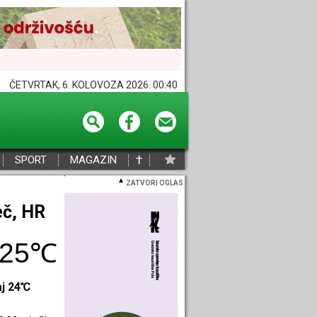
ČETVRTAK, 6. KOLOVOZA 2026. 00:40
†
SPORT
MAGAZIN
ZATVORI OGLAS
eč, HR
25℃
aj 24℃