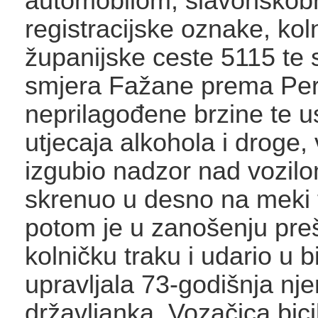
automobilom, slavonskob
registracijske oznake, ko
županijske ceste 5115 te s
smjera Fažane prema Per
neprilagođene brzine te us
utjecaja alkohola i droge,
izgubio nadzor nad vozilo
skrenuo u desno na meki 
potom je u zanošenju preš
kolničku traku i udario u bi
upravljala 73-godišnja n
državljanka. Vozačica bici