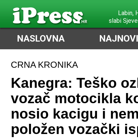
Labin,
slabi Sjeve
NASLOVNA
NAJNOVI
CRNA KRONIKA
Kanegra: Teško oz
vozač motocikla ko
nosio kacigu i ne
položen vozački is