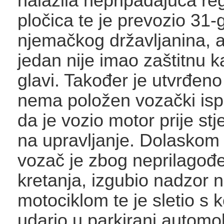
nalazila nepripadajuća re
pločica te je prevozio 31-
njemačkog državljanina, a 
jedan nije imao zaštitnu k
glavi. Također je utvrđen
nema položen vozački isp
da je vozio motor prije st
na upravljanje. Dolaskom 
vozač je zbog neprilagođ
kretanja, izgubio nadzor 
motociklom te je sletio s k
udario u parkirani automob