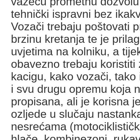
važeću prometnu dozvolu i
tehnički ispravni bez ikak
Vozači trebaju poštovati 
brzinu kretanja te je prilag
uvjetima na kolniku, a tij
obavezno trebaju koristiti 
kacigu, kako vozači, tako i
i svu drugu opremu koja n
propisana, ali je korisna 
ozljede u slučaju nastan
nesrećama (motociklističk
hlače, kombinezoni, rukav