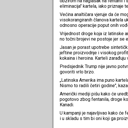
obzirom na naglasak na fentanil i tr
eliminacija" kartela, iako priznaje t
Većina analtičara vjeruje da će mog
visokorangiranih članova kartela u
odnosno operacije poput onih vođe
Vrijednost droge koja iz latinske 
no točni brojevi ne postoje jer se
Jasan je porast upotrebe sintetičk
jeftine proizvodnje i visokog profi
kokaina i heroina. Karteli zarađuj
Predsjednik Trump nije javno potvr
govoriti vrlo brzo.
„Latinska Amerika ima puno kartela
Nismo to radili četiri godine", kaza
Američki mediji pišu kako će uredb
pogotovo zbog fentanila, droge ko
Kanadi.
U kampanji je najavljivao kako će f
i u skladu s tim bi oni koji ga proi