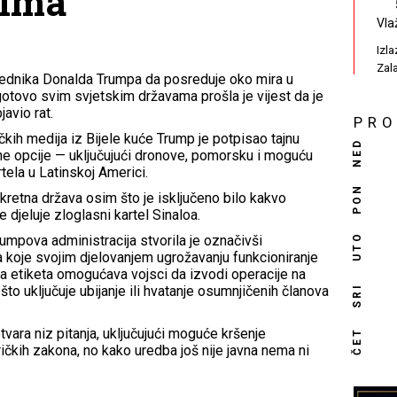
lima
Vla
Izl
Zal
jednika Donalda Trumpa da posreduje oko mira u
 gotovo svim svjetskim državama prošla je vijest da je
avio rat.
PR
ih medija iz Bijele kuće Trump je potpisao tajnu
NED
e opcije — uključujući dronove, pomorsku i moguću
rtela u Latinskoj Americi.
PON
kretna država osim što je isključeno bilo kakvo
e djeluje zloglasni kartel Sinaloa.
UTO
umpova administracija stvorila je označivši
a koje svojim djelovanjem ugrožavanju funkcioniranje
va etiketa omogućava vojsci da izvodi operacije na
SRI
što uključuje ubijanje ili hvatanje osumnjičenih članova
tvara niz pitanja, uključujući moguće kršenje
ČET
kih zakona, no kako uredba još nije javna nema ni