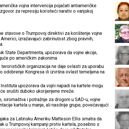
merička vojna intervencija pojačati antiameričke
 izgovor za represiju koristeći narativ o vanjskoj
ene stavove o Trumpovoj direktivi za korištenje vojne
j Americi, izražavajući zabrinutost zbog pravnih,
a.
tnik State Departmenta, upozorava da vojne akcije,
oguće po američkim zakonima.
terorističkih organizacija ne daje ovlasti za uporabu
no odobrenje Kongresa ili izvršna ovlast temeljena na
nstituta upozorava da vojni napadi na kartele mogu
eće srušiti duboko ukorijenjene mreže.
e, siromaštva i potražnje za drogom u SAD-u, vojne
acije kartela u manje, ali nasilnije grupe, povećavajući
jaka za Latinsku Ameriku Matteson Ellis smatra da
rak u Trumpovoj kampanji protiv kartela, posebno s