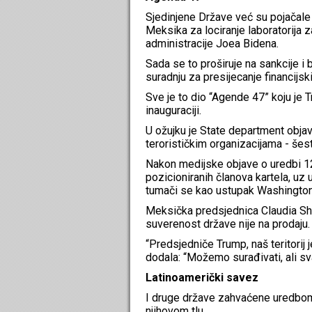
Sjedinjene Države već su pojačale 
Meksika za lociranje laboratorija z
administracije Joea Bidena.
Sada se to proširuje na sankcije i
suradnju za presijecanje financijsk
Sve je to dio “Agende 47” koju je Tr
inauguraciji.
U ožujku je State department objav
terorističkim organizacijama - šes
Nakon medijske objave o uredbi 1
pozicioniranih članova kartela, uz
tumači se kao ustupak Washingtonu
Meksička predsjednica Claudia She
suverenost države nije na prodaju.
“Predsjedniče Trump, naš teritorij j
dodala: “Možemo surađivati, ali sva
Latinoamerički savez
I druge države zahvaćene uredbom 
njihovom tlu.