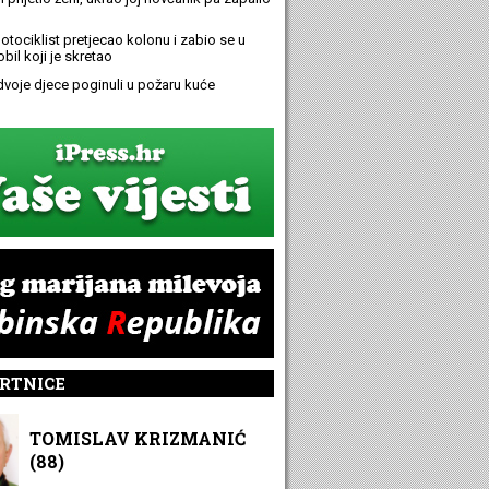
otociklist pretjecao kolonu i zabio se u
bil koji je skretao
 dvoje djece poginuli u požaru kuće
RTNICE
TOMISLAV KRIZMANIĆ
(88)