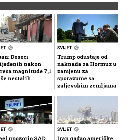
JET
SVIJET
an: Deseci
Trump odustaje od
lijeđenih nakon
naknada za Hormuz u
resa magnitude 7,1
zamjenu za
iše nestalih
sporazume sa
zaljevskim zemljama
JET
SVIJET
ael upozorio SAD
Iran gađao američke