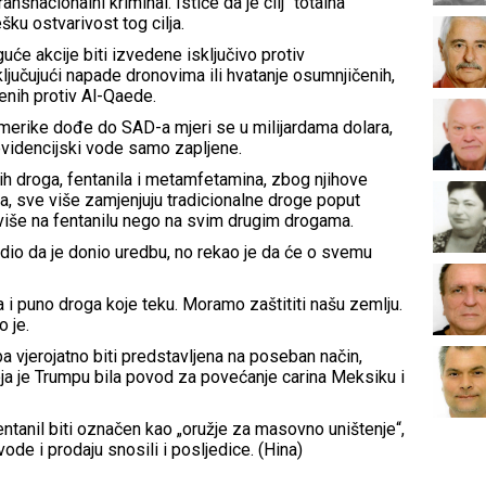
ansnacionalni kriminal. Ističe da je cilj "totalna
ešku ostvarivost tog cilja.
uće akcije biti izvedene isključivo protiv
ključujući napade dronovima ili hvatanje osumnjičenih,
nih protiv Al-Qaede.
amerike dođe do SAD-a mjeri se u milijardama dolara,
 evidencijski vode samo zapljene.
ih droga, fentanila i metamfetamina, zbog njihove
ta, sve više zamjenjuju tradicionalne droge poput
u više na fentanilu nego na svim drugim drogama.
dio da je donio uredbu, no rekao je da će o svemu
 i puno droga koje teku. Moramo zaštititi našu zemlju.
o je.
a vjerojatno biti predstavljena na poseban način,
ja je Trumpu bila povod za povećanje carina Meksiku i
entanil biti označen kao „oružje za masovno uništenje“,
zvode i prodaju snosili i posljedice. (Hina)