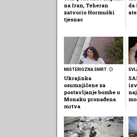
na Iran, Teheran
da 
zatvorio Hormuški
at
tjesnac
MISTERIOZNA SMRT
SVI
Ukrajinka
SA
osumnjičene za
iz
postavljanje bombe u
naj
Monaku pronađena
mo
mrtva