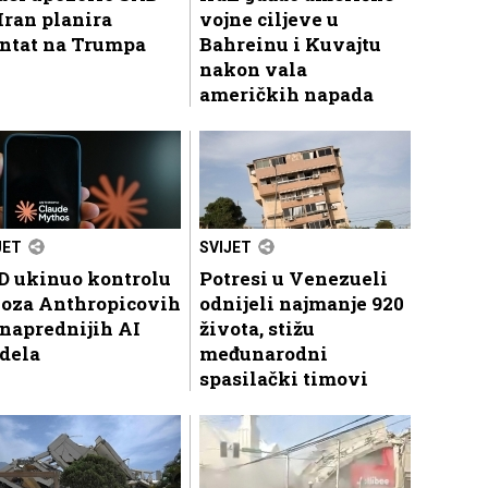
Iran planira
vojne ciljeve u
entat na Trumpa
Bahreinu i Kuvajtu
nakon vala
američkih napada
JET
SVIJET
D ukinuo kontrolu
Potresi u Venezueli
voza Anthropicovih
odnijeli najmanje 920
naprednijih AI
života, stižu
dela
međunarodni
spasilački timovi