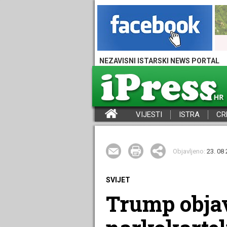
NEZAVISNI ISTARSKI NEWS PORTAL
VIJESTI
ISTRA
CR
iPress - Vijesti iz Istre, Hrvatske i svijeta
Objavljeno:
23. 08 
SVIJET
Trump objav