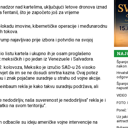
nadzor nad kartelima, uključujući letove dronova iznad
a fentanil, što je započeto još za vrijeme
 blokadu imovine, kibernetičke operacije i međunarodnu
ih tokova.
ump najavljivao prije izbora i potvrdio na svojoj
NAJ
io listu kartela i ukupno ih je osam proglašeno
t meksičkih i po jedan iz Venezuele i Salvadora.
Španjol
nakon 
2. kolovoza, Meksiko je izručio SAD-u 26 visoko
 uvjet da im se ne dosudi smrtna kazna. Ovaj potez
Hrvatsk
odgovo
 i znak pojačane suradnje u strahu od vojne akcije.
Španjo
inbaum rekla je kako takvu suradnju podržava, ali
napusti
VIDEO G
e nedodirljiv, naša suverenost je nedodirljiva” rekla je i
FOTO: 
tko na svom teritoriju”.
Poreč: 
Uz jaki
airtract
odbacile su ideju američke vojne intervencije na
Puljani