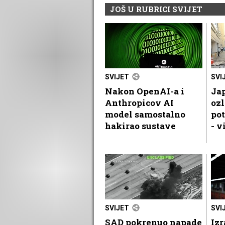
JOŠ U RUBRICI SVIJET
SVIJET
SVI
Nakon OpenAI-a i
Jap
Anthropicov AI
oz
model samostalno
pot
hakirao sustave
- v
SVIJET
SVI
SAD pokrenuo napade
Izr