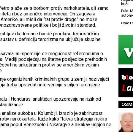
kuću
etro slaže se s borbom protiv narkokartela, ali samo
Pula: M
iteta i bez američke intervencije. On zagovara
automo
Amerike, ali misli da “rat protiv droge” ne može
Otac i
javnozdravstvene politike i bolji životni standard.
i zahtjev da domaće bande proglase terorističkim
 sustav u definiciju terorizma ne uključuje skupine
lašavala, ali spominje se mogućnost referenduma o
a. Mediji podsjećaju na štetne posljedice prethodnih
ri četvrtine anketiranih protivi se američkim vojnim
e.
je organiziranih kriminalnih grupa u zemlji, nazivajući
 treba opravdati intervenciju s ciljem promjene
malu i Honduras, analitičari upozoravaju na rizik od
OSM
tabilizacije.
 analize sukoba u Kolumbiji, izrazio je zabrinutost
rotiv narkokartela. Kaže kako “takva strategija riskira
ljama poput Venezuele i Nikaragve a nikakav uspjeh ne