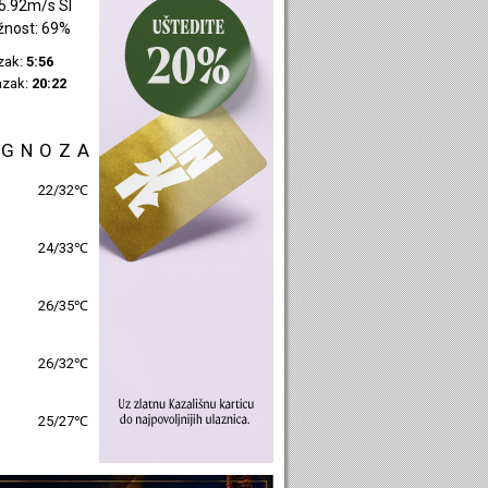
1.54m/s S
žnost: 55%
azak:
5:58
azak:
20:24
OGNOZA
25/31℃
26/31℃
26/33℃
27/32℃
27/27℃