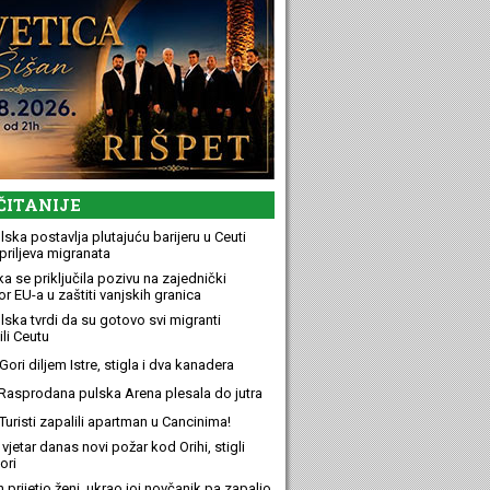
ČITANIJE
ska postavlja plutajuću barijeru u Ceuti
priljeva migranata
a se priključila pozivu na zajednički
r EU-a u zaštiti vanjskih granica
lska tvrdi da su gotovo svi migranti
li Ceutu
ori diljem Istre, stigla i dva kanadera
Rasprodana pulska Arena plesala do jutra
Turisti zapalili apartman u Cancinima!
 vjetar danas novi požar kod Orihi, stigli
ori
n prijetio ženi, ukrao joj novčanik pa zapalio