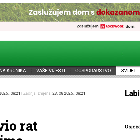
NA KRONIKA
VAŠE VIJESTI
GOSPODARSTVO
SVIJET
Por
2025., 08:21
| Zadnja izmjena:
23. 08 2025., 08:21
io rat
Osjeć