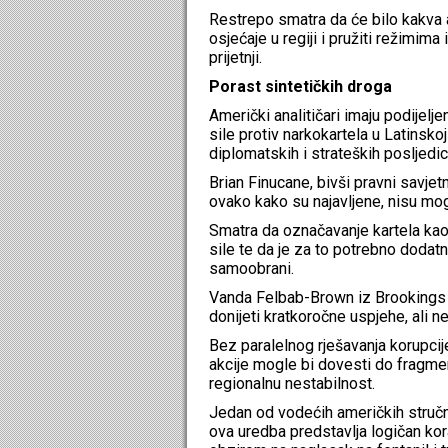
Restrepo smatra da će bilo kakva a
osjećaje u regiji i pružiti režimima
prijetnji.
Porast sintetičkih droga
Američki analitičari imaju podijelj
sile protiv narkokartela u Latinsko
diplomatskih i strateških posljedic
Brian Finucane, bivši pravni savje
ovako kako su najavljene, nisu m
Smatra da označavanje kartela kao 
sile te da je za to potrebno dodat
samoobrani.
Vanda Felbab-Brown iz Brookings I
donijeti kratkoročne uspjehe, ali n
Bez paralelnog rješavanja korupcij
akcije mogle bi dovesti do fragment
regionalnu nestabilnost.
Jedan od vodećih američkih stručn
ova uredba predstavlja logičan ko