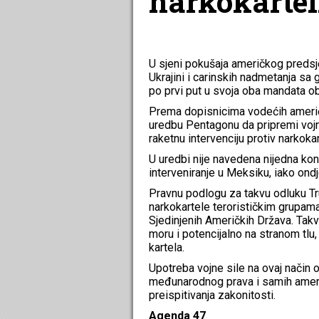
narkokarte
U sjeni pokušaja američkog preds
Ukrajini i carinskih nadmetanja sa
po prvi put u svoja oba mandata obj
Prema dopisnicima vodećih američk
uredbu Pentagonu da pripremi vojn
raketnu intervenciju protiv narkoka
U uredbi nije navedena nijedna kon
interveniranje u Meksiku, iako ondj
Pravnu podlogu za takvu odluku Tr
narkokartele terorističkim grupam
Sjedinjenih Američkih Država. Tak
moru i potencijalno na stranom tlu, 
kartela.
Upotreba vojne sile na ovaj način o
međunarodnog prava i samih američ
preispitivanja zakonitosti.
Agenda 47