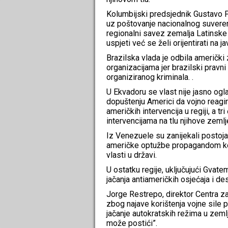
Kolumbijski predsjednik Gustavo P
uz poštovanje nacionalnog suveren
regionalni savez zemalja Latinske 
uspjeti već se želi orijentirati na 
Brazilska vlada je odbila američk
organizacijama jer brazilski pravni
organiziranog kriminala. .
U Ekvadoru se vlast nije jasno og
dopuštenju Americi da vojno reagir
američkih intervencija u regiji, a t
intervencijama na tlu njihove zemlj
Iz Venezuele su zanijekali postojan
američke optužbe propagandom koja
vlasti u državi.
U ostatku regije, uključujući Gvate
jačanja antiameričkih osjećaja i des
Jorge Restrepo, direktor Centra za
zbog najave korištenja vojne sile p
jačanje autokratskih režima u zem
može postići”.