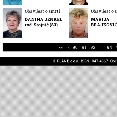
Obavijest o smrti
Obavijest o 
ĐANINA JENKEL
MARIJA
rođ. Stojnić (83)
BRAJKOVIĆ 
<<
<
90
91
92
...
94
© PLAN B d.o.o. | ISSN 1847-4667 |
Opći