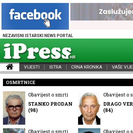
NEZAVISNI ISTARSKI NEWS PORTAL
VIJESTI
ISTRA
CRNA KRONIKA
VAŠE VIJE
iPress - Vijesti iz Istre, Hrvatske i svijeta
OSMRTNICE
Obavijest o smrti
Obavijest o 
STANKO PRODAN
DRAGO VE
(98)
(84)
Obavijest o smrti
Obavijest o 