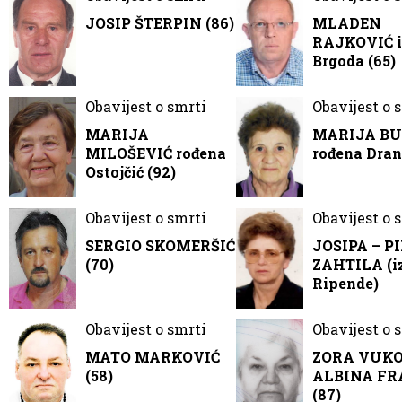
JOSIP ŠTERPIN (86)
MLADEN
RAJKOVIĆ i
Brgoda (65)
Obavijest o smrti
Obavijest o 
MARIJA
MARIJA BU
MILOŠEVIĆ rođena
rođena Dran
Ostojčić (92)
Obavijest o smrti
Obavijest o 
SERGIO SKOMERŠIĆ
JOSIPA – P
(70)
ZAHTILA (i
Ripende)
Obavijest o smrti
Obavijest o 
MATO MARKOVIĆ
ZORA VUKOV
(58)
ALBINA F
(87)