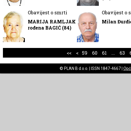
Obavijest o smrti
Obavijest o 
MARIJA RAMLJAK
Milan Đurđić
rođena BAGIĆ (84)
<<
<
59
60
61
...
63
© PLAN B d.o.o. | ISSN 1847-4667 |
Opći