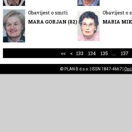
Obavijest o smrti
Obavijest o 
MARA GORJAN (82)
MARIA MIK
<<
<
133
134
135
...
137
© PLAN B d.o.o. | ISSN 1847-4667 |
Opći