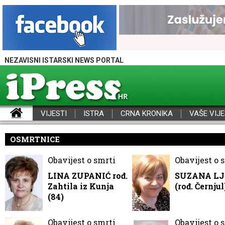
NEZAVISNI ISTARSKI NEWS PORTAL
VIJESTI
ISTRA
CRNA KRONIKA
VAŠE VIJE
iPress - Vijesti iz Istre, Hrvatske i svijeta
OSMRTNICE
Obavijest o smrti
Obavijest o 
LINA ZUPANIĆ rođ.
SUZANA LJ
Zahtila iz Kunja
(rođ. Černjul
(84)
Obavijest o smrti
Obavijest o 