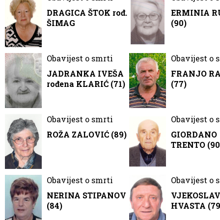
DRAGICA ŠTOK rođ.
ERMINIA R
ŠIMAG
(90)
Obavijest o smrti
Obavijest o 
JADRANKA IVEŠA
FRANJO R
rođena KLARIĆ (71)
(77)
Obavijest o smrti
Obavijest o 
ROŽA ZALOVIĆ (89)
GIORDANO
TRENTO (90
Obavijest o smrti
Obavijest o 
NERINA STIPANOV
VJEKOSLA
(84)
HVASTA (79