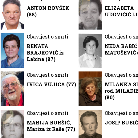
ANTON ROVŠEK
ELIZABETA
(88)
UDOVIČIĆ LI
Obavijest o smrti
Obavijest o s
RENATA
NEDA BABIĆ 
BRAJKOVIĆ iz
MATOŠEVIĆ (
Labina (87)
Obavijest o smrti
Obavijest o s
IVICA VUJICA (77)
MILANKA S
rođ. MILAD
(80)
Obavijest o smrti
Obavijest o s
MARIJA BURŠIĆ,
JOSIP BUBIĆ
Mariza iz Raše (77)