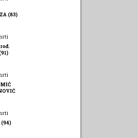
ZA (83)
mrti
rođ.
91)
mrti
IMIĆ
INOVIĆ
mrti
 (94)