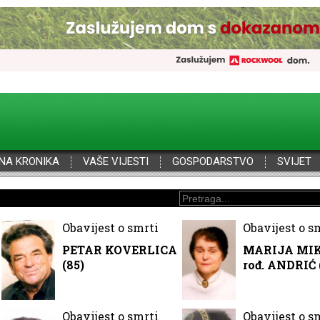
NA KRONIKA
VAŠE VIJESTI
GOSPODARSTVO
SVIJET
Obavijest o smrti
Obavijest o s
PETAR KOVERLICA
MARIJA MI
(85)
rođ. ANDRIĆ 
Obavijest o smrti
Obavijest o s