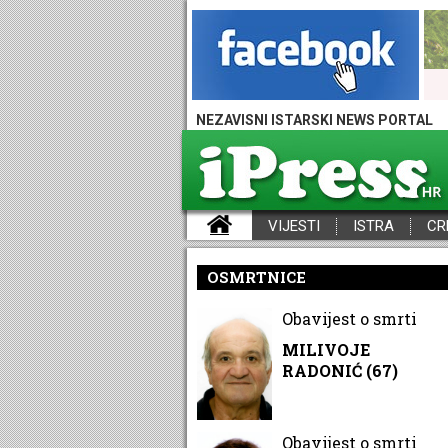
NEZAVISNI ISTARSKI NEWS PORTAL
VIJESTI
ISTRA
CR
iPress - Vijesti iz Istre, Hrvatske i svijeta
OSMRTNICE
Obavijest o smrti
MILIVOJE
RADONIĆ (67)
Obavijest o smrti