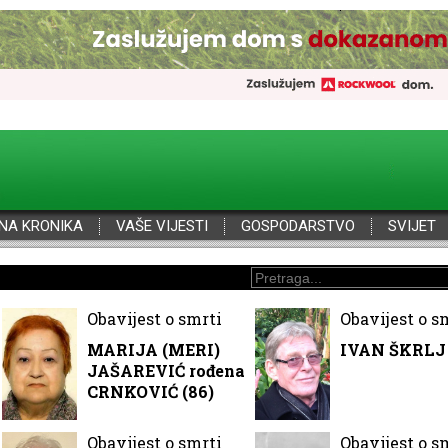
NA KRONIKA
VAŠE VIJESTI
GOSPODARSTVO
SVIJET
Obavijest o smrti
Obavijest o s
MARIJA (MERI)
IVAN ŠKRLJ 
JAŠAREVIĆ rođena
CRNKOVIĆ (86)
Obavijest o smrti
Obavijest o s