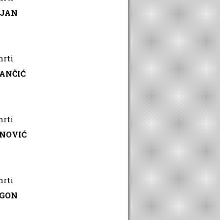
RJAN
mrti
ANČIĆ
mrti
ANOVIĆ
mrti
EGON