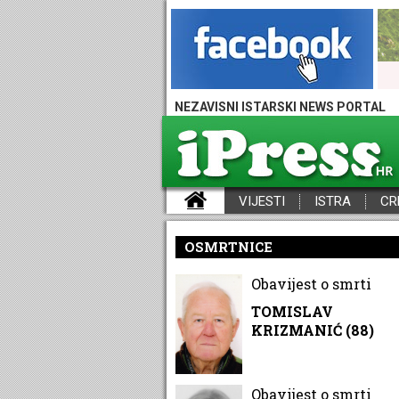
NEZAVISNI ISTARSKI NEWS PORTAL
VIJESTI
ISTRA
CR
iPress - Vijesti iz Istre, Hrvatske i svijeta
OSMRTNICE
Obavijest o smrti
TOMISLAV
KRIZMANIĆ (88)
Obavijest o smrti