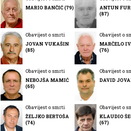
MARIO BANČIĆ (79)
ANTUN FU
(87)
Obavijest o smrti
Obavijest o s
JOVAN VUKAŠIN
MARČELO IV
(85)
(76)
Obavijest o smrti
Obavijest o s
NEBOJŠA MAMIĆ
DAVID JOV
(65)
Obavijest o smrti
Obavijest o s
ŽELJKO BERTOŠA
KLAUDIO Š
(74)
(67)