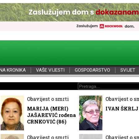
NA KRONIKA
VAŠE VIJESTI
GOSPODARSTVO
SVIJET
Obavijest o smrti
Obavijest o s
MARIJA (MERI)
IVAN ŠKRLJ 
JAŠAREVIĆ rođena
CRNKOVIĆ (86)
Obavijest o smrti
Obavijest o s