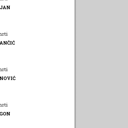
RJAN
mrti
ANČIĆ
mrti
ANOVIĆ
mrti
EGON