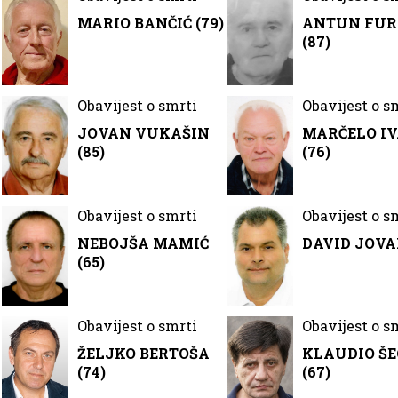
MARIO BANČIĆ (79)
ANTUN FU
(87)
Obavijest o smrti
Obavijest o s
JOVAN VUKAŠIN
MARČELO IV
(85)
(76)
Obavijest o smrti
Obavijest o s
NEBOJŠA MAMIĆ
DAVID JOV
(65)
Obavijest o smrti
Obavijest o s
ŽELJKO BERTOŠA
KLAUDIO Š
(74)
(67)