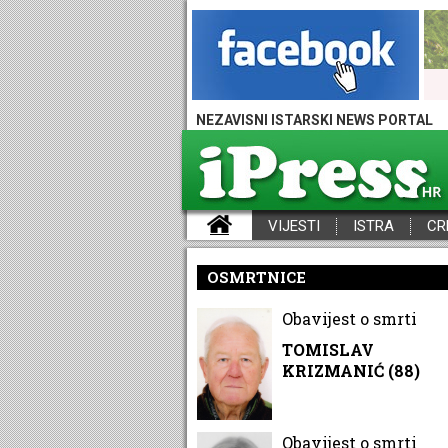
NEZAVISNI ISTARSKI NEWS PORTAL
VIJESTI
ISTRA
CR
iPress - Vijesti iz Istre, Hrvatske i svijeta
OSMRTNICE
Obavijest o smrti
TOMISLAV
KRIZMANIĆ (88)
Obavijest o smrti