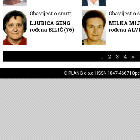
Obavijest o smrti
Obavijest o 
LJUBICA GENG
MILKA MIJ
rođena BILIĆ (76)
rođena ALVI
...
2
3
4
>
© PLAN B d.o.o. | ISSN 1847-4667 |
Opći