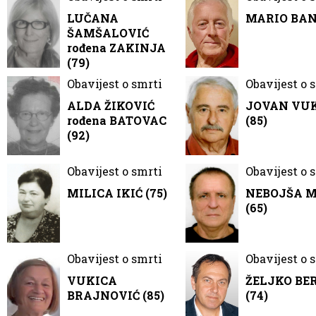
LUČANA
MARIO BANČ
ŠAMŠALOVIĆ
rođena ZAKINJA
(79)
Obavijest o smrti
Obavijest o 
ALDA ŽIKOVIĆ
JOVAN VU
rođena BATOVAC
(85)
(92)
Obavijest o smrti
Obavijest o 
MILICA IKIĆ (75)
NEBOJŠA 
(65)
Obavijest o smrti
Obavijest o 
VUKICA
ŽELJKO BE
BRAJNOVIĆ (85)
(74)