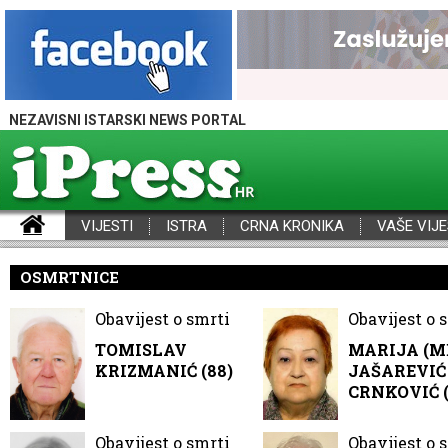
NEZAVISNI ISTARSKI NEWS PORTAL
VIJESTI
ISTRA
CRNA KRONIKA
VAŠE VIJE
iPress - Vijesti iz Istre, Hrvatske i svijeta
OSMRTNICE
Obavijest o smrti
Obavijest o 
TOMISLAV
MARIJA (M
KRIZMANIĆ (88)
JAŠAREVIĆ 
CRNKOVIĆ (
Obavijest o smrti
Obavijest o 