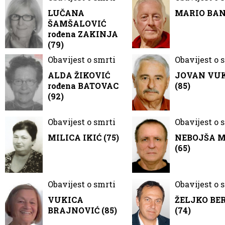
LUČANA
MARIO BANČ
ŠAMŠALOVIĆ
rođena ZAKINJA
(79)
Obavijest o smrti
Obavijest o 
ALDA ŽIKOVIĆ
JOVAN VU
rođena BATOVAC
(85)
(92)
Obavijest o smrti
Obavijest o 
MILICA IKIĆ (75)
NEBOJŠA 
(65)
Obavijest o smrti
Obavijest o 
VUKICA
ŽELJKO BE
BRAJNOVIĆ (85)
(74)