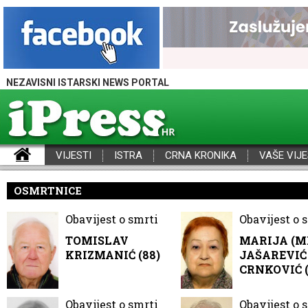
NEZAVISNI ISTARSKI NEWS PORTAL
VIJESTI
ISTRA
CRNA KRONIKA
VAŠE VIJE
iPress - Vijesti iz Istre, Hrvatske i svijeta
OSMRTNICE
Obavijest o smrti
Obavijest o 
TOMISLAV
MARIJA (M
KRIZMANIĆ (88)
JAŠAREVIĆ 
CRNKOVIĆ (
Obavijest o smrti
Obavijest o 