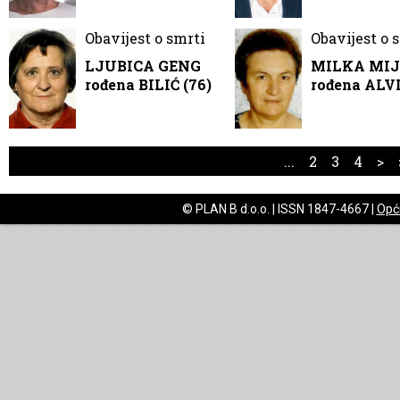
Obavijest o smrti
Obavijest o 
LJUBICA GENG
MILKA MIJ
rođena BILIĆ (76)
rođena ALVI
...
2
3
4
>
© PLAN B d.o.o. | ISSN 1847-4667 |
Opći