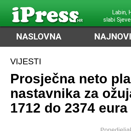
Labin,
slabi Sjeve
NASLOVNA
NAJNOVI
VIJESTI
Prosječna neto pl
nastavnika za ožu
1712 do 2374 eura
Ponedjelja