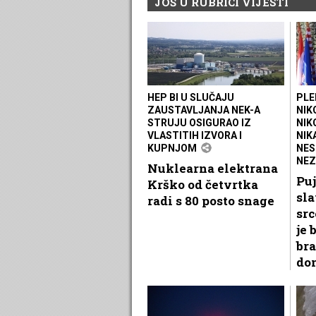
JOŠ U RUBRICI VIJESTI
HEP BI U SLUČAJU
PLE
ZAUSTAVLJANJA NEK-A
NIK
STRUJU OSIGURAO IZ
NIK
VLASTITIH IZVORA I
NIK
KUPNJOM
NES
NEZ
Nuklearna elektrana
Puj
Krško od četvrtka
sla
radi s 80 posto snage
src
je 
bra
do