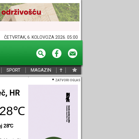
ČETVRTAK, 6. KOLOVOZA 2026. 05:00
†
SPORT
MAGAZIN
ZATVORI OGLAS
eč, HR
28℃
aj 28℃