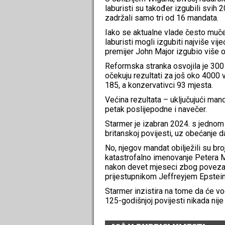
laburisti su također izgubili svih 
zadržali samo tri od 16 mandata.
Iako se aktualne vlade često muče 
laburisti mogli izgubiti najviše vij
premijer John Major izgubio više 
Reformska stranka osvojila je 300 
očekuju rezultati za još oko 4000 v
185, a konzervativci 93 mjesta.
Većina rezultata – uključujući ma
petak poslijepodne i navečer.
Starmer je izabran 2024. s jednom
britanskoj povijesti, uz obećanje d
No, njegov mandat obilježili su broj
katastrofalno imenovanje Petera 
nakon devet mjeseci zbog poveza
prijestupnikom Jeffreyjem Epstei
Starmer inzistira na tome da će vod
125-godišnjoj povijesti nikada nij