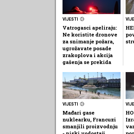
VIJESTI
VIJ
Vatrogasci apeliraju:
HEP
Ne koristite dronove
po
za snimanje požara,
str
ugrožavate posade
zrakoplova i akcija
gašenja se prekida
VIJESTI
VIJ
Mađari gase
HO
nuklearku, Francuzi
Izr
smanjili proizvodnju
va
- niski vodostaji
por