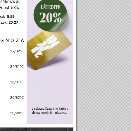
2.46m/s SI
žnost: 53%
azak:
5:55
azak:
20:27
OGNOZA
27/32℃
24/31℃
26/31℃
26/32℃
28/28℃