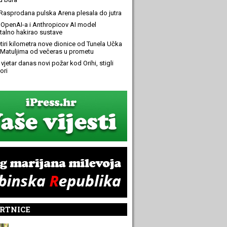
Rasprodana pulska Arena plesala do jutra
OpenAI-a i Anthropicov AI model
alno hakirao sustave
etiri kilometra nove dionice od Tunela Učka
Matuljima od večeras u prometu
 vjetar danas novi požar kod Orihi, stigli
ori
RTNICE