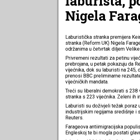
laburista, p
Nigela Fara
Laburistička stranka premijera Kei
stranka (Reform UK) Nigela Farage
održanima u četvrtak diljem Velike 
Privremeni rezultati za petinu vije
prebrojana, u petak pokazuju da Re
vijećnika, dok su laburisti na 245,
prenosi BBC preliminarne rezultat
vijećničkih mandata.
Treći su liberalni demokrati s 238 
stranka s 223 vijećnika. Zeleni ih 
Laburisti su doživjeli težak poraz
industrijskim regijama središnje i
Reuters.
Farageova antiimigracijska populis
Engleskoj te bi mogla postati gla