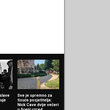
 slave
Sve je spremno za
luje
tisuće posjetitelja:
Nick Cave dvije večeri
u Areni usred