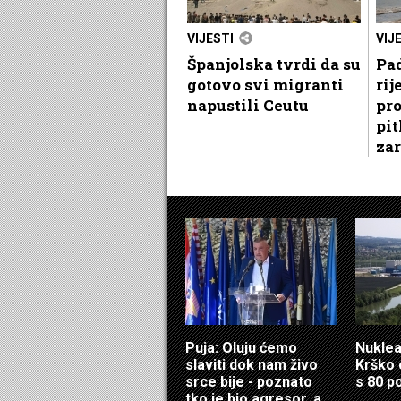
VIJESTI
VIJ
Španjolska tvrdi da su
Pa
gotovo svi migranti
rij
napustili Ceutu
pro
pit
zar
Puja: Oluju ćemo
Nuklea
slaviti dok nam živo
Krško 
srce bije - poznato
s 80 p
tko je bio agresor, a