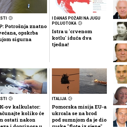
ESTI
I DANAS POŽARI NA JUGU
POLUOTOKA
: Potrošnja znatno
Istra u 'crvenom
većana, opskrba
kotlu' iduća dva
ujom sigurna
tjedna!
ESTI
ITALIJA
K-ov kalkulator:
Pomorska misija EU-a
ačunajte koliko će
ukrcala se na brod
m ostati nakon
pod sumnjom da je dio
eza i doprinosa u
ruske "flote iz sjene"