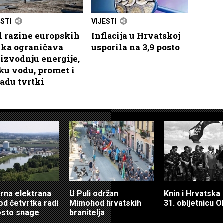
ESTI
VIJESTI
d razine europskih
Inflacija u Hrvatskoj
eka ograničava
usporila na 3,9 posto
izvodnju energije,
ku vodu, promet i
adu tvrtki
rna elektrana
U Puli održan
Knin i Hrvatska
od četvrtka radi
Mimohod hrvatskih
31. obljetnicu O
osto snage
branitelja