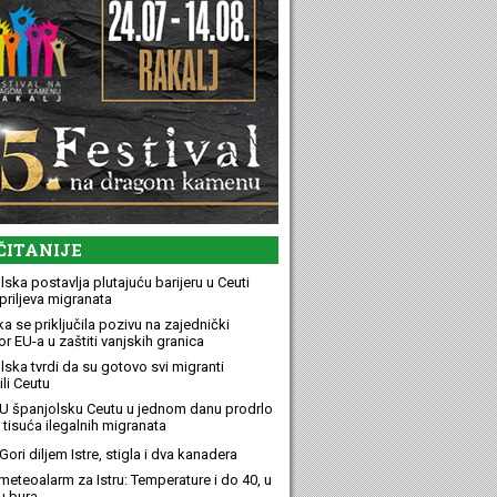
ČITANIJE
ska postavlja plutajuću barijeru u Ceuti
priljeva migranata
a se priključila pozivu na zajednički
r EU-a u zaštiti vanjskih granica
lska tvrdi da su gotovo svi migranti
li Ceutu
U španjolsku Ceutu u jednom danu prodrlo
 tisuća ilegalnih migranata
ori diljem Istre, stigla i dva kanadera
meteoalarm za Istru: Temperature i do 40, u
u bura