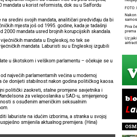
20 mandata u korist reformista, dok su u Salfordu
FOTO: 
Nakon 
na sredini svojih mandata, analitičari predviđaju da bi
samost
ećničkih mjesta još od 1995. godine, kada je tadašnji
Prva č
od 2000 mandata usred brojnih korupcijskih skandala.
prema 
Uz jaki
vijećničkih mandata u Engleskoj, no tek se
airtract
ijećničkih mandata. Laburisti su u Engleskoj izgubili
ndate u škotskom i velškom parlamentu – očekuje se u
 od najvećih parlamentarnih većina u modernoj
a će donijeti stabilnost nakon godina političkog kaosa.
ni politički zaokreti, stalne promjene savjetnika i
Mandelsona za veleposlanika u SAD-u, smijenjenog
nosti s osuđenim američkim seksualnim
nom.
iti laburiste na idućim izborima, a stranka u svojoj
e uspješno smijenila aktualnog premijera. (Hina)
OSM