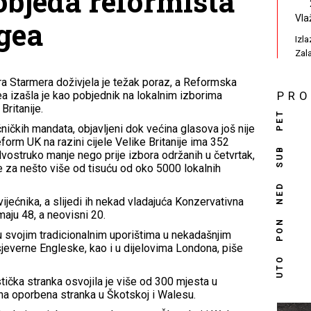
objeda reformista
Vla
gea
Izl
Zal
ra Starmera doživjela je težak poraz, a Reformska
a izašla je kao pobjednik na lokalnim izborima
PR
Britanije.
PET
ćničkih mandata, objavljeni dok većina glasova još nije
form UK na razini cijele Velike Britanije ima 352
SUB
 dvostruko manje nego prije izbora održanih u četvrtak,
e za nešto više od tisuću od oko 5000 lokalnih
NED
vijećnika, a slijedi ih nekad vladajuća Konzervativna
imaju 48, a neovisni 20.
PON
 u svojim tradicionalnim uporištima u nekadašnjim
 sjeverne Engleske, kao i u dijelovima Londona, piše
UTO
tička stranka osvojila je više od 300 mjesta u
vna oporbena stranka u Škotskoj i Walesu.