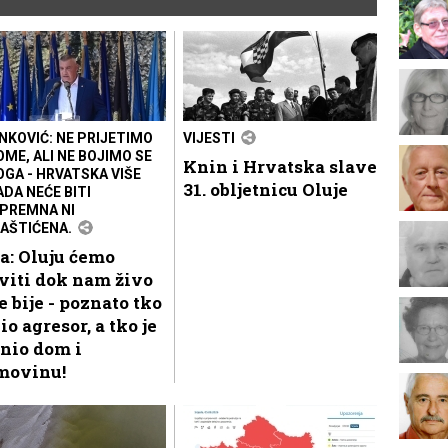
NKOVIĆ: NE PRIJETIMO
VIJESTI
OME, ALI NE BOJIMO SE
Knin i Hrvatska slave
OGA - HRVATSKA VIŠE
31. obljetnicu Oluje
ADA NEĆE BITI
PREMNA NI
AŠTIĆENA.
a: Oluju ćemo
viti dok nam živo
e bije - poznato tko
bio agresor, a tko je
nio dom i
movinu!