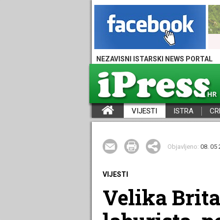
NEZAVISNI ISTARSKI NEWS PORTAL
VIJESTI
ISTRA
CR
iPress - Vijesti iz Istre, Hrvatske i svijeta
Objavljeno:
08. 05 
VIJESTI
Velika Brita