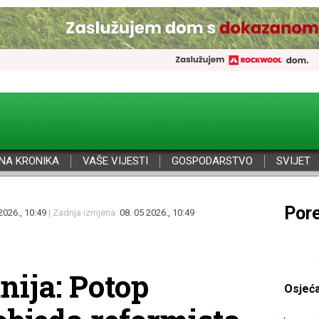
NA KRONIKA
VAŠE VIJESTI
GOSPODARSTVO
SVIJET
Por
2026., 10:49
| Zadnja izmjena:
08. 05 2026., 10:49
nija: Potop
Osjeć