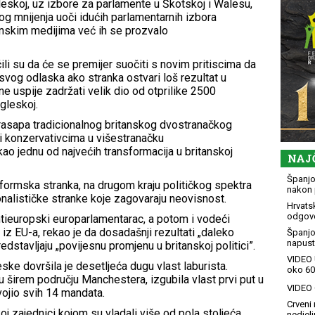
gleskoj, uz izbore za parlamente u Škotskoj i Walesu,
vnog mnijenja uoči idućih parlamentarnih izbora
anskim medijima već ih se prozvalo
ili su da će se premijer suočiti s novim pritiscima da
vog odlaska ako stranka ostvari loš rezultat u
 ne uspije zadržati velik dio od otprilike 2500
ngleskoj.
 rasapa tradicionalnog britanskog dvostranačkog
i konzervativcima u višestranačku
 kao jednu od najvećih transformacija u britanskoj
NAJ
Španjol
formska stranka, na drugom kraju političkog spektra
nakon 
onalističke stranke koje zagovaraju neovisnost.
Hrvatsk
odgovo
antieuropski europarlamentarac, a potom i vodeći
 iz EU-a, rekao je da dosadašnji rezultati „daleko
Španjo
napusti
dstavljaju „povijesnu promjenu u britanskoj politici”.
VIDEO 
ske dovršila je desetljeća dugu vlast laburista.
oko 60
u širem području Manchestera, izgubila vlast prvi put u
VIDEO G
vojio svih 14 mandata.
Crveni 
j zajednici kojom su vladali više od pola stoljeća,
nedjelj