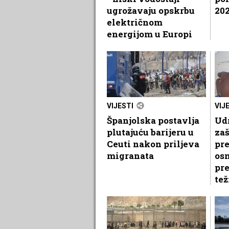
ugrožavaju opskrbu
202
električnom
energijom u Europi
VIJESTI
VIJ
Španjolska postavlja
Udr
plutajuću barijeru u
zaš
Ceuti nakon priljeva
pre
migranata
os
pr
te