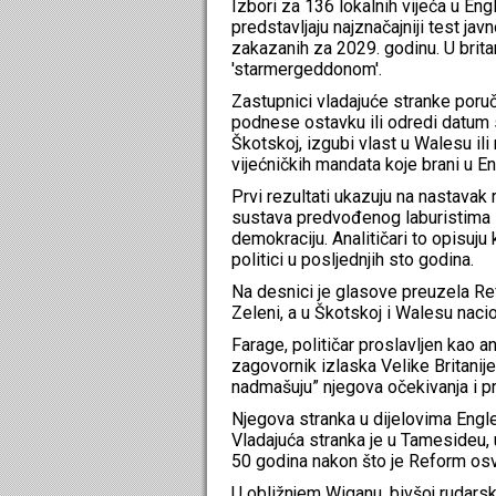
Izbori za 136 lokalnih vijeća u En
predstavljaju najznačajniji test ja
zakazanih za 2029. godinu. U brit
'starmergeddonom'.
Zastupnici vladajuće stranke poruč
podnese ostavku ili odredi datum s
Škotskoj, izgubi vlast u Walesu ili
vijećničkih mandata koje brani u E
Prvi rezultati ukazuju na nastavak
sustava predvođenog laburistima 
demokraciju. Analitičari to opisuju
politici u posljednjih sto godina.
Na desnici je glasove preuzela Re
Zeleni, a u Škotskoj i Walesu naci
Farage, političar proslavljen kao 
zagovornik izlaska Velike Britanije
nadmašuju” njegova očekivanja i pre
Njegova stranka u dijelovima Engle
Vladajuća stranka je u Tamesideu, 
50 godina nakon što je Reform os
U obližnjem Wiganu, bivšoj rudarsko