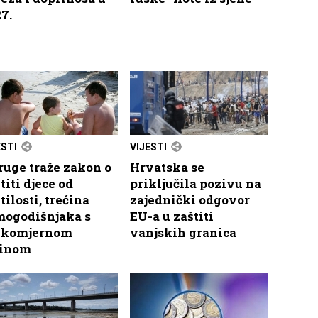
7.
ESTI
VIJESTI
uge traže zakon o
Hrvatska se
titi djece od
priključila pozivu na
tilosti, trećina
zajednički odgovor
mogodišnjaka s
EU-a u zaštiti
ekomjernom
vanjskih granica
žinom