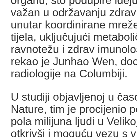
organu, što podupire idej
važan u održavanju zdrav
unutar koordinirane mrež
tijela, uključujući metabol
ravnotežu i zdrav imunolo
rekao je Junhao Wen, do
radiologije na Columbiji.
U studiji objavljenoj u ča
Nature, tim je procijenio 
pola milijuna ljudi u Velikoj
otkrivši i moguću vezu s 