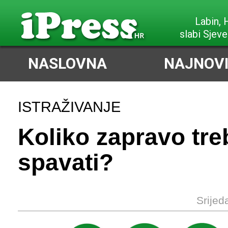
Labin,
slabi Sjeve
NASLOVNA
NAJNOVI
ISTRAŽIVANJE
Koliko zapravo tr
spavati?
Srijed