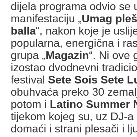
dijela programa odvio se 
manifestaciju „
Umag ple
balla
“, nakon koje je uslij
popularna, energična i ra
grupa „
Magazin
“. Ni ove 
izostao dvodnevni tradicio
festival
Sete Sois Sete L
obuhvaća preko 30 zemal
potom i
Latino Summer 
tijekom kojeg su, uz DJ-a 
domaći i strani plesači i lju