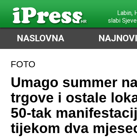
Poreč,
vrlo slab Sje
NASLOVNA
NAJNOVI
FOTO
Umago summer na
trgove i ostale lok
50-tak manifestaci
tijekom dva mjese