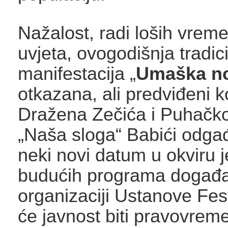
Nažalost, radi loših vrem
uvjeta, ovogodišnja tradic
manifestacija „
Umaška n
otkazana, ali predviđeni k
Dražena Zečića i Puhačko
„Naša sloga“ Babići odga
neki novi datum u okviru 
budućih programa događa
organizaciji Ustanove Fe
će javnost biti pravovrem