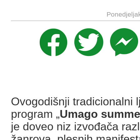
Ponedjelja
Ovogodišnji tradicionalni l
program „
Umago summe
je doveo niz izvođača razli
žanrova, plesnih manifesta