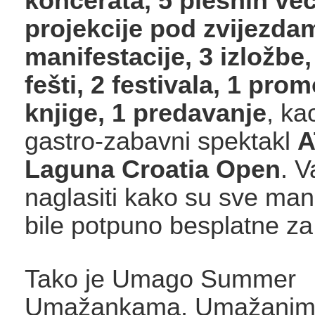
koncerata, 5 plesnih več
projekcije pod zvijezda
manifestacije, 3 izložbe
fešti, 2 festivala, 1 prom
knjige, 1 predavanje
, ka
gastro-zabavni spektakl
A
Laguna Croatia Open
. V
naglasiti kako su sve mani
bile potpuno besplatne za
Tako je Umago Summer
Umažankama, Umažanima 