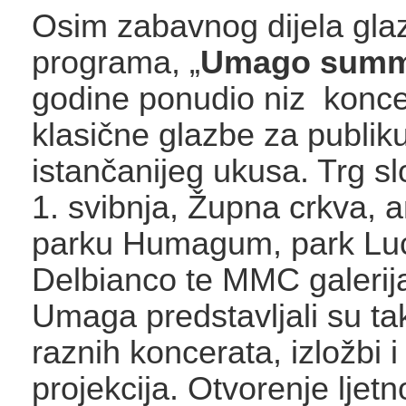
Osim zabavnog dijela gl
programa, „
Umago summ
godine ponudio niz konce
klasične glazbe za publik
istančanijeg ukusa. Trg s
1. svibnja, Župna crkva, a
parku Humagum, park Lu
Delbianco te MMC galerij
Umaga predstavljali su ta
raznih koncerata, izložbi i
projekcija. Otvorenje lje