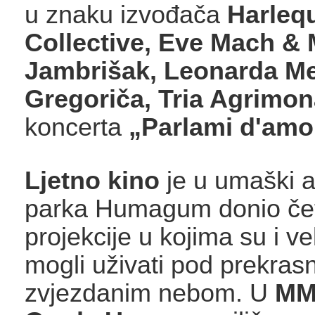
u znaku izvođača
Harlequ
Collective, Eve Mach & 
Jambrišak, Leonarda M
Gregoriča, Tria Agrimo
koncerta
„Parlami d'amo
Ljetno kino
je u umaški a
parka Humagum donio čet
projekcije u kojima su i vel
mogli uživati pod prekras
zvjezdanim nebom. U
MMC