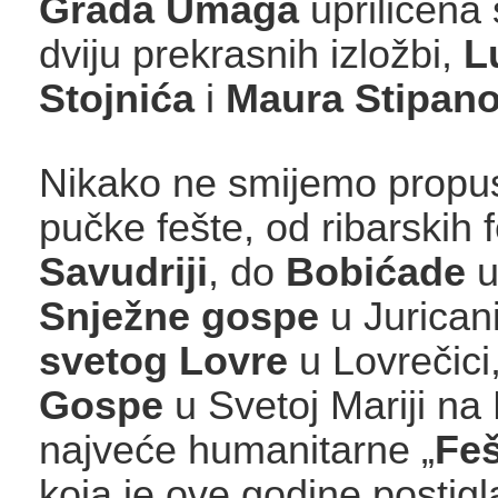
Grada Umaga
upriličena 
dviju prekrasnih izložbi,
L
Stojnića
i
Maura Stipano
Nikako ne smijemo propust
pučke fešte, od ribarskih f
Savudriji
, do
Bobićade
u
Snježne gospe
u Jurica
svetog Lovre
u Lovrečici
Gospe
u Svetoj Mariji na
najveće humanitarne „
Feš
koja je ove godine postigl