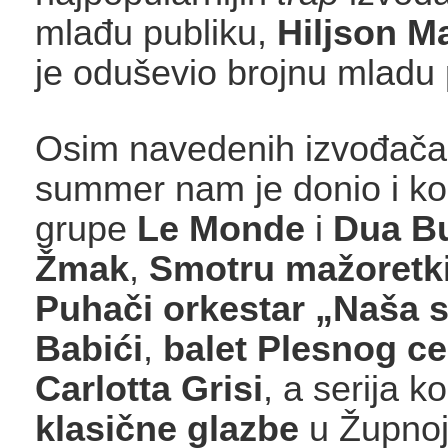
mlađu publiku,
Hiljson M
je oduševio brojnu mladu 
Osim navedenih izvođač
summer nam je donio i ko
grupe
Le Monde
i
Dua
B
Žmak
,
Smotru mažoretki
Puhači orkestar „Naša 
Babići
,
balet Plesnog ce
Carlotta Grisi
, a serija k
klasične glazbe
u Župnoj 