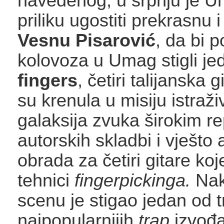
navedenog, u srpnju je 
priliku ugostiti prekrasnu i
Vesnu Pisarović
, da bi 
kolovoza u Umag stigli je
fingers
, četiri talijanska g
su krenula u misiju istraž
galaksija zvuka širokim r
autorskih skladbi i vješto 
obrada za četiri gitare ko
tehnici
fingerpickinga.
Nak
scenu je stigao jedan od 
najpopularnijih
trap
izvođa