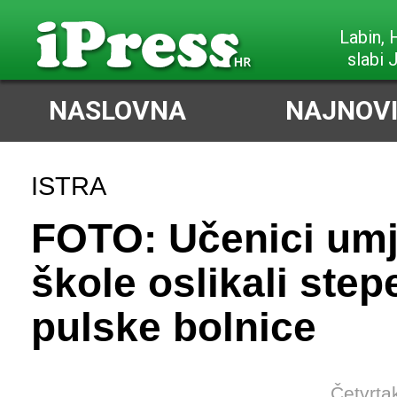
Labin,
slabi 
NASLOVNA
NAJNOVI
ISTRA
FOTO: Učenici umj
škole oslikali step
pulske bolnice
Četvrta