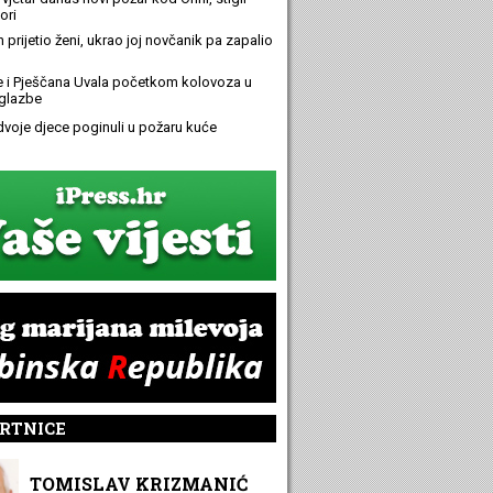
ori
n prijetio ženi, ukrao joj novčanik pa zapalio
e i Pješčana Uvala početkom kolovoza u
glazbe
 dvoje djece poginuli u požaru kuće
RTNICE
TOMISLAV KRIZMANIĆ