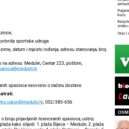
airtract
Puljani
kuću
Banjol
znaku 
znice,
Otac i
 potvrda sportske udruge.
zime, datum i mjesto rođenja, adresu stanovanja, broj
 na adresu: Medulin, Centar 223, poštom,
sarnica@medulin.hr
.
ranih spasioca neovisno o načinu dostave.
trati.
rko.cukon@medulin.hr
; 052/385-656
OSM
o broju prijavljenih licenciranih spasioca, ustroj
aža kako slijedi: 1. plaža Bijeca – Medulin; 2. plaža