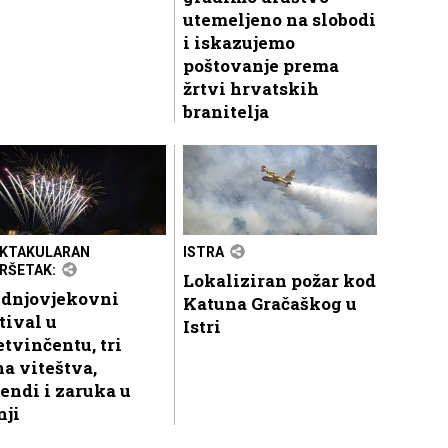
utemeljeno na slobodi
i iskazujemo
poštovanje prema
žrtvi hrvatskih
branitelja
KTAKULARAN
ISTRA
RŠETAK:
Lokaliziran požar kod
ednjovjekovni
Katuna Gračaškog u
tival u
Istri
tvinčentu, tri
a viteštva,
endi i zaruka u
nji