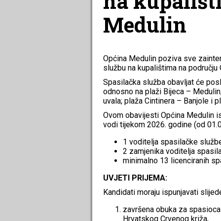
na kupališt
Medulin
Općina Medulin poziva sve zainter
službu na kupalištima na području
Spasilačka služba obavljat će posl
odnosno na plaži Bijeca – Medulin
uvala; plaža Cintinera – Banjole i 
Ovom obavijesti Općina Medulin i
vodi tijekom 2026. godine (od 01.0
1 voditelja spasilačke služb
2 zamjenika voditelja spasil
minimalno 13 licenciranih sp
UVJETI PRIJEMA:
Kandidati moraju ispunjavati slijed
završena obuka za spasioca 
Hrvatskog Crvenog križa,