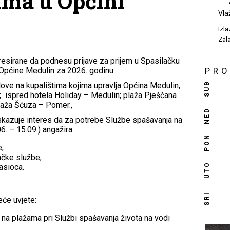
ima u Općini
Vla
Izl
Zal
esirane da podnesu prijave za prijem u Spasilačku
 Općine Medulin za 2026. godinu.
PR
SUB
ove na kupalištima kojima upravlja Općina Medulin,
; ispred hotela Holiday – Medulin; plaža Pješčana
plaža Šćuza – Pomer.,
NED
skazuje interes da za potrebe Službe spašavanja na
6. – 15.09.) angažira:
PON
e,
ačke službe,
UTO
asioca.
SRI
eće uvjete:
na plažama pri Službi spašavanja života na vodi