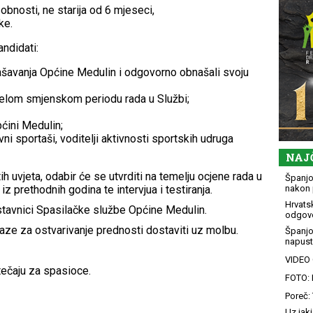
bnosti, ne starija od 6 mjeseci,
ke.
andidati:
spašavanja Općine Medulin i odgovorno obnašali svoju
cijelom smjenskom periodu rada u Službi;
pćini Medulin;
ivni sportaši, voditelji aktivnosti sportskih udruga
NAJ
ih uvjeta, odabir će se utvrditi na temelju ocjene rada u
Španjol
z prethodnih godina te intervjua i testiranja.
nakon 
Hrvatsk
stavnici Spasilačke službe Općine Medulin.
odgovo
aze za ostvarivanje prednosti dostaviti uz molbu.
Španjo
napusti
VIDEO G
tečaju za spasioce.
FOTO: 
Poreč: 
Uz jaki