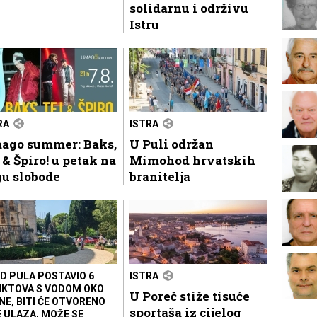
solidarnu i održivu
Istru
RA
ISTRA
ago summer: Baks,
U Puli održan
 & Špiro! u petak na
Mimohod hrvatskih
gu slobode
branitelja
D PULA POSTAVIO 6
ISTRA
KTOVA S VODOM OKO
U Poreč stiže tisuće
NE, BITI ĆE OTVORENO
sportaša iz cijelog
E ULAZA, MOŽE SE