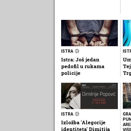
ISTRA
IST
Istra: Još jedan
Um
pedofil u rukama
Tej
policije
Tr
ISTRA
GRA
PUN
Izložba 'Alegorije
ARE
identiteta' Dimitija
VIŠ