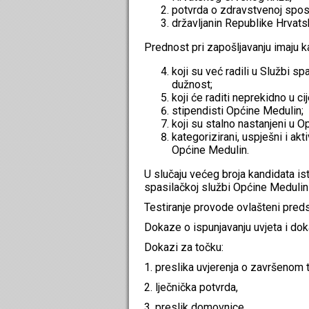
potvrda o zdravstvenoj sposo
državljanin Republike Hrvats
Prednost pri zapošljavanju imaju k
koji su već radili u Službi 
dužnost;
koji će raditi neprekidno u 
stipendisti Općine Medulin;
koji su stalno nastanjeni u O
kategorizirani, uspješni i akt
Općine Medulin.
U slučaju većeg broja kandidata ist
spasilačkoj službi Općine Medulin i
Testiranje provode ovlašteni pred
Dokaze o ispunjavanju uvjeta i dok
Dokazi za točku:
1. preslika uvjerenja o završenom 
2. lječnička potvrda,
3. preslik domovnice,