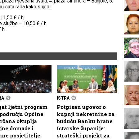
 plaža Pješčana uvala; 4. plaža Cintinera – Banjole; 5.
u sata rada kako slijedi:
11,50 € / h,
e službe – 10,50 € / h
 h.
RA
ISTRA
at ljetni program
Potpisan ugovor o
području Općine
kupnji nekretnine za
rčana okuplja
buduću Banku hrane
jne domaće i
Istarske županije:
ane posjetitelje
strateški projekt za