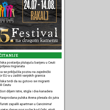
ČITANIJE
ska postavlja plutajuću barijeru u Ceuti
priljeva migranata
a se priključila pozivu na zajednički
r EU-a u zaštiti vanjskih granica
lska tvrdi da su gotovo svi migranti
li Ceutu
ori diljem Istre, stigla i dva kanadera
Rasprodana pulska Arena plesala do jutra
Turisti zapalili apartman u Cancinima!
 vjetar danas novi požar kod Orihi, stigli