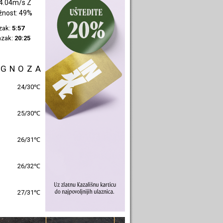
4.04m/s Z
žnost: 49%
azak:
5:57
azak:
20:25
OGNOZA
24/30℃
25/30℃
26/31℃
26/32℃
27/31℃