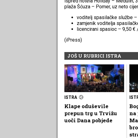
ispred hotela Holiday – Medulin; 3.
plaža Šćuza – Pomer, uz neto cijen
voditelj spasilačke službe – 
zamjenik voditelja spasilačk
licencirani spasioc – 9,50 € /
(iPress)
JOŠ U RUBRICI ISTRA
ISTRA
IST
Klape oduševile
Bog
prepun trg u Trvižu
na 
uoči Dana pobjede
Ma
bro
str