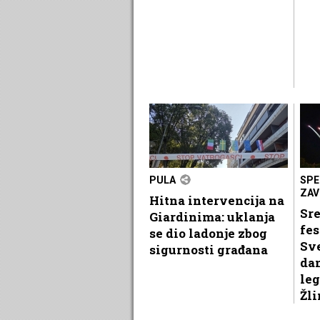
PULA
SPE
ZAV
Hitna intervencija na
Sr
Giardinima: uklanja
fes
se dio ladonje zbog
Sve
sigurnosti građana
dan
leg
Žli