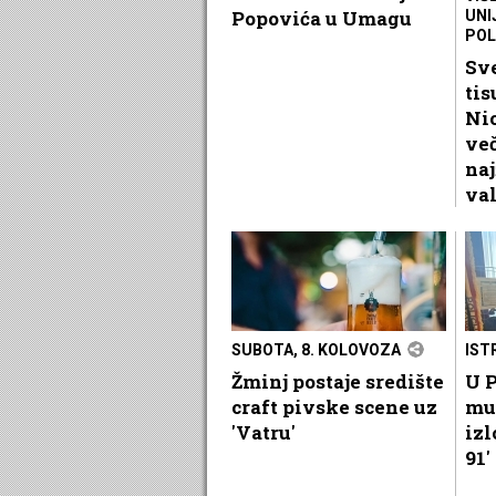
Popovića u Umagu
UNI
POL
Sve
tis
Nic
več
naj
va
SUBOTA, 8. KOLOVOZA
IST
Žminj postaje središte
U P
craft pivske scene uz
mu
'Vatru'
izl
91'