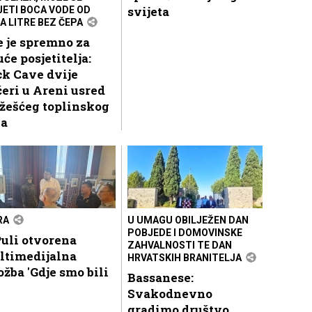
svijeta
JETI BOCA VODE OD
A LITRE BEZ ČEPA
 je spremno za
uće posjetitelja:
k Cave dvije
eri u Areni usred
žešćeg toplinskog
la
RA
U UMAGU OBILJEŽEN DAN
POBJEDE I DOMOVINSKE
uli otvorena
ZAHVALNOSTI TE DAN
ltimedijalna
HRVATSKIH BRANITELJA
ožba 'Gdje smo bili
Bassanese:
Svakodnevno
gradimo društvo