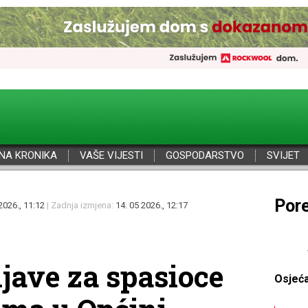
NA KRONIKA
VAŠE VIJESTI
GOSPODARSTVO
SVIJET
Por
2026., 11:12
| Zadnja izmjena:
14. 05 2026., 12:17
ijave za spasioce
Osjeć