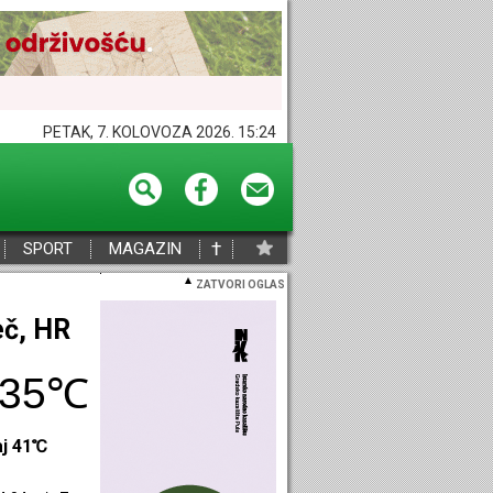
PETAK, 7. KOLOVOZA 2026. 15:24
†
SPORT
MAGAZIN
ZATVORI OGLAS
eč, HR
35℃
aj 41℃