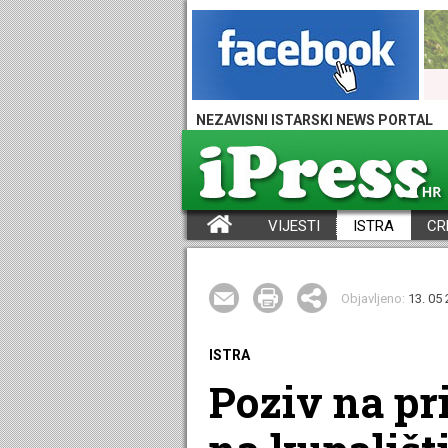
NEZAVISNI ISTARSKI NEWS PORTAL
VIJESTI
ISTRA
CR
iPress - Vijesti iz Istre, Hrvatske i svijeta
Objavljeno:
13. 05 
ISTRA
Poziv na pr