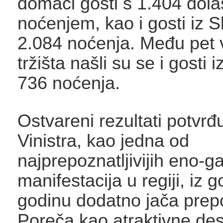
domaći gosti s 1.404 dola
noćenjem, kao i gosti iz S
2.084 noćenja. Među pet 
tržišta našli su se i gosti i
736 noćenja.
Ostvareni rezultati potvrđ
Vinistra, kao jedna od
najprepoznatljivijih eno-
manifestacija u regiji, iz 
godinu dodatno jača prepo
Poreča kao atraktivne des