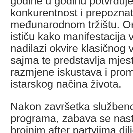
godine u godinu potvrđuje
konkurentnost i prepoznatl
međunarodnom tržištu. Or
ističu kako manifestacija
nadilazi okvire klasičnog 
sajma te predstavlja mjes
razmjene iskustava i prom
istarskog načina života.
Nakon završetka službeno
programa, zabava se nast
brojnim after partyjima di