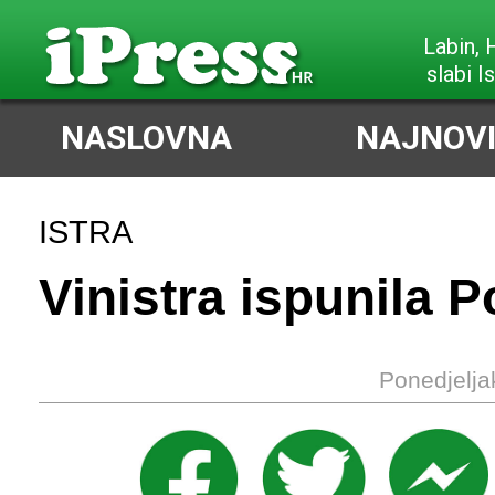
Labin,
slabi I
NASLOVNA
NAJNOVI
ISTRA
Vinistra ispunila P
Ponedjelja