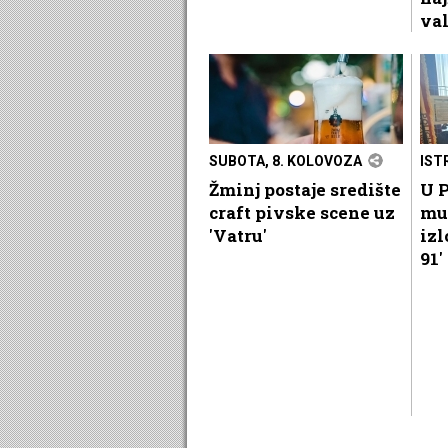
va
SUBOTA, 8. KOLOVOZA
IST
Žminj postaje središte
U P
craft pivske scene uz
mu
'Vatru'
izl
91'