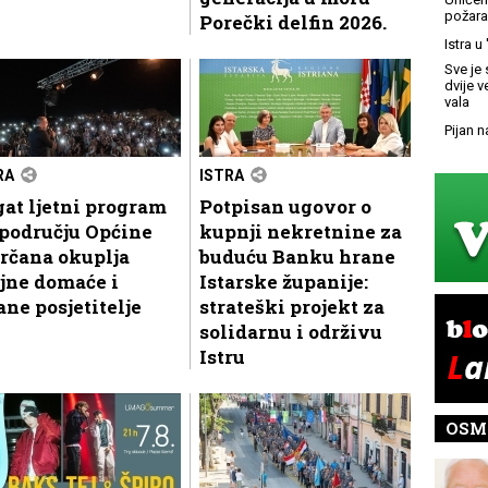
požara
Porečki delfin 2026.
Istra u
Sve je 
dvije 
vala
Pijan n
RA
ISTRA
at ljetni program
Potpisan ugovor o
području Općine
kupnji nekretnine za
rčana okuplja
buduću Banku hrane
jne domaće i
Istarske županije:
ane posjetitelje
strateški projekt za
solidarnu i održivu
Istru
OSM