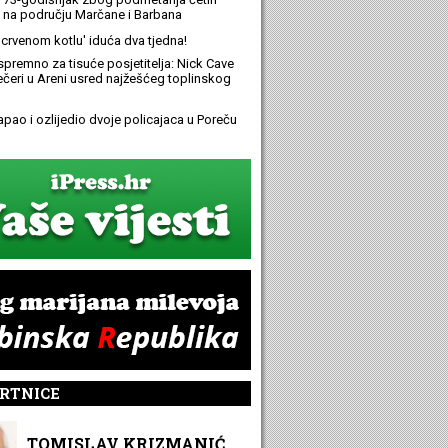
 na području Marčane i Barbana
 'crvenom kotlu' iduća dva tjedna!
spremno za tisuće posjetitelja: Nick Cave
večeri u Areni usred najžešćeg toplinskog
apao i ozlijedio dvoje policajaca u Poreču
RTNICE
TOMISLAV KRIZMANIĆ