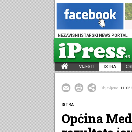
NEZAVISNI ISTARSKI NEWS PORTAL
VIJESTI
ISTRA
CR
iPress - Vijesti iz Istre, Hrvatske i svijeta
Objavljeno:
11. 05 
ISTRA
Općina Medu