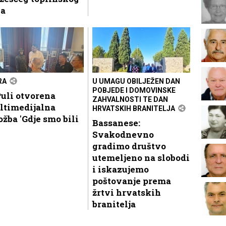
la
RA
U UMAGU OBILJEŽEN DAN
POBJEDE I DOMOVINSKE
uli otvorena
ZAHVALNOSTI TE DAN
ltimedijalna
HRVATSKIH BRANITELJA
ožba 'Gdje smo bili
Bassanese:
Svakodnevno
gradimo društvo
utemeljeno na slobodi
i iskazujemo
poštovanje prema
žrtvi hrvatskih
branitelja