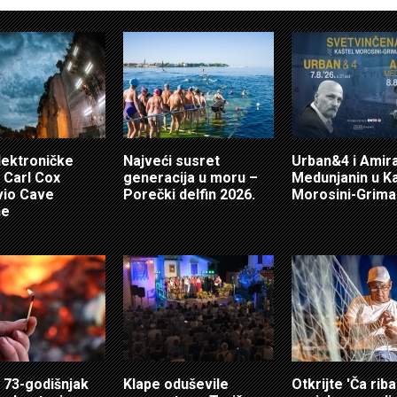
elektroničke
Najveći susret
Urban&4 i Amir
 Carl Cox
generacija u moru –
Medunjanin u K
vio Cave
Porečki delfin 2026.
Morosini-Grima
ne
 73-godišnjak
Klape oduševile
Otkrijte 'Ča riba