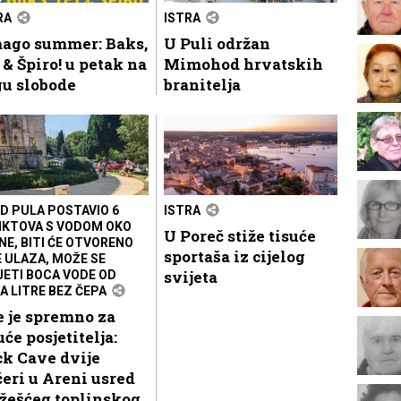
RA
ISTRA
ago summer: Baks,
U Puli održan
 & Špiro! u petak na
Mimohod hrvatskih
gu slobode
branitelja
D PULA POSTAVIO 6
ISTRA
KTOVA S VODOM OKO
U Poreč stiže tisuće
NE, BITI ĆE OTVORENO
sportaša iz cijelog
E ULAZA, MOŽE SE
svijeta
JETI BOCA VODE OD
A LITRE BEZ ČEPA
 je spremno za
uće posjetitelja:
k Cave dvije
eri u Areni usred
žešćeg toplinskog