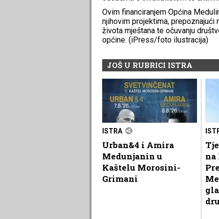
Ovim financiranjem Općina Medulin 
njihovim projektima, prepoznajući n
života mještana te očuvanju društve
općine. (iPress/foto ilustracija)
JOŠ U RUBRICI ISTRA
ISTRA
IST
Urban&4 i Amira
Tje
Medunjanin u
na 
Kaštelu Morosini-
Pr
Grimani
Me
gla
dr