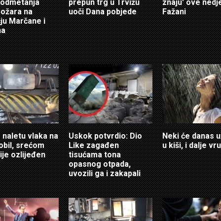
podmetanja
prepun trg u Trvižu
znaju' ove nedje
 požara na
uoči Dana pobjede
Fažani
ju Marčane i
na
U naletu vlaka na
Uskok potvrdio: Dio
Neki će danas u
bil, srećom
Like zagađen
u kiši, i dalje vr
ije ozlijeđen
tisućama tona
opasnog otpada,
uvozili ga i zakapali