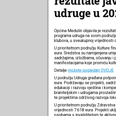
rezultate ja
udruge u 20
Općina Medulin objavila je rezultat
programa udruga na svom području.
klubova, u sveukupnoj vrijednosti 
U prioritetnom području Kulture f
eura. Sredstva su namijenjena umje
sadržajima, izložbama, očuvanju i p
manifestacijama koje promiću kultu
Detalje
možete pogledati OVDJE
U području Udruga građana potporu
eura. Podržavaju se projekti, sadrž
edukaciji i razvoju vještina i komp
braniteljskim i udrugama proizašlim
te projektima održivog razvoja loka
U prioritetnom području Zdravstva i
vrijednosti 7.618 eura. Projekti uk
osobama s invaliditetom te aktivnost