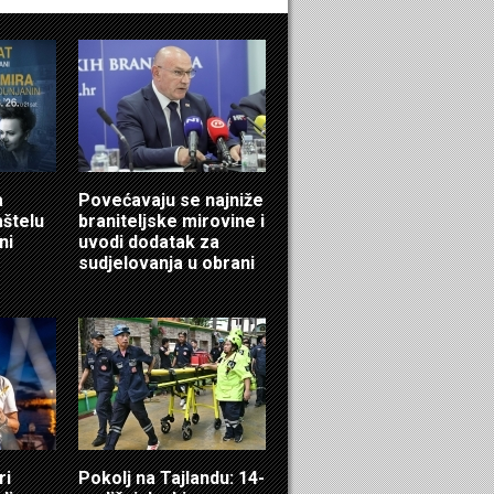
a
Povećavaju se najniže
aštelu
braniteljske mirovine i
ni
uvodi dodatak za
sudjelovanja u obrani
ri
Pokolj na Tajlandu: 14-