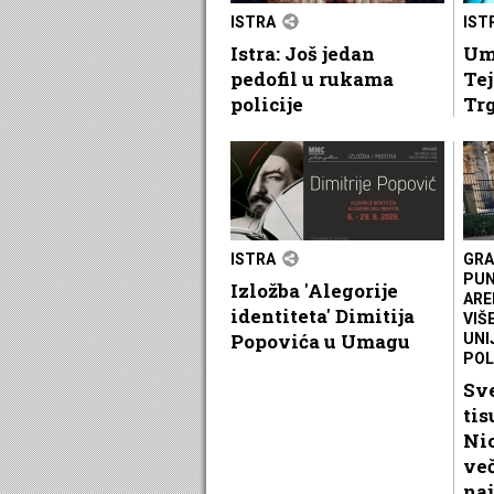
ISTRA
IST
Istra: Još jedan
Um
pedofil u rukama
Tej
policije
Tr
ISTRA
GRA
PUN
Izložba 'Alegorije
ARE
identiteta' Dimitija
VIŠ
Popovića u Umagu
UNI
POL
Sve
tis
Nic
več
naj