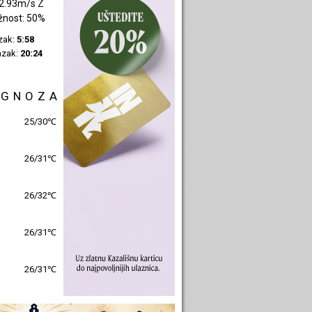
2.93m/s Z
žnost: 50%
azak:
5:58
azak:
20:24
OGNOZA
25/30℃
26/31℃
26/32℃
26/31℃
26/31℃