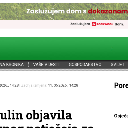
NA KRONIKA
VAŠE VIJESTI
GOSPODARSTVO
SVIJET
Por
2026., 14:28
| Zadnja izmjena:
11. 05 2026., 14:28
lin objavila
Osjeć