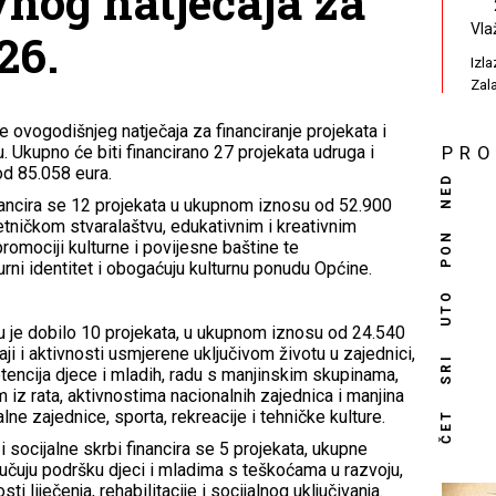
vnog natječaja za
Vla
26.
Izl
Zal
e ovogodišnjeg natječaja za financiranje projekata i
 Ukupno će biti financirano 27 projekata udruga i
PR
od 85.058 eura.
NED
inancira se 12 projekata u ukupnom iznosu od 52.900
tničkom stvaralaštvu, edukativnim i kreativnim
PON
romociji kulturne i povijesne baštine te
rni identitet i obogaćuju kulturnu ponudu Općine.
UTO
 je dobilo 10 projekata, u ukupnom iznosu od 24.540
aji i aktivnosti usmjerene uključivom životu u zajednici,
SRI
etencija djece i mladih, radu s manjinskim skupinama,
 iz rata, aktivnostima nacionalnih zajednica i manjina
lne zajednice, sporta, rekreacije i tehničke kulture.
ČET
 socijalne skrbi financira se 5 projekata, ukupne
ljučuju podršku djeci i mladima s teškoćama u razvoju,
i liječenja, rehabilitacije i socijalnog uključivanja.