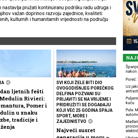
nastavlja pružati kontinuiranu podršku radu udruga i
jihov važan doprinos razvoju zajednice, kvaliteti
nih, kulturnih i humanitarnih vrijednosti na području
NAJ
Španjol
nakon 
Poreč: 
RA
SVI KOJI ŽELE BITI DIO
Uz jaki
OVOGODIŠNJEG POREČKOG
dan ljetnih fešti
airtract
DELFINA POZVANI SU
Medulin Rivieri:
Puljani
PRIJAVITI SE NA VRIJEME I
kuću
emantura, Pomer i
PRIDRUŽITI SE DOGAĐAJU
Pula: M
KOJI VEĆ 25 GODINA SPAJA
dulin u znaku
automo
SPORT, MORE I
zbe, tradicije i
ZAJEDNIŠTVO
Mađari
uženja
proizv
Najveći susret
elektr
generacija u moru –
Uhićen