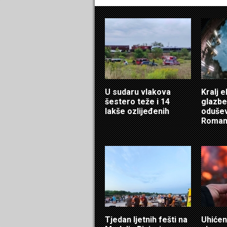
U sudaru vlakova
Kralj 
šestero teže i 14
glazbe
lakše ozlijeđenih
oduše
Roma
Tjedan ljetnih fešti na
Uhićen