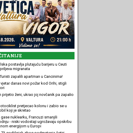
ČITANIJE
ska postavlja plutajuću barijeru u Ceuti
priljeva migranata
Turisti zapalili apartman u Cancinima!
 vjetar danas novi požar kod Orihi, stigli
ori
n prijetio ženi, ukrao joj novčanik pa zapalio
otociklist pretjecao kolonu i zabio se u
bil koji je skretao
 gase nuklearku, Francuzi smanjili
odnju - niski vodostaji ugrožavaju opskrbu
ičnom energijom u Europi
 73-godišnjak zbog podmetanja četiri