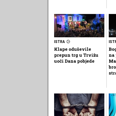
ISTRA
IST
Klape oduševile
Bog
prepun trg u Trvižu
na 
uoči Dana pobjede
Ma
bro
str