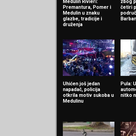
Medulin Rivieri:
zbog 
Premantura, Pomer i
četiri
Medulin u znaku
područ
glazbe, tradicije i
Barba
druženja
Uhićen još jedan
Pula: 
napadač, policija
automo
otkrila motiv sukoba u
nitko n
Medulinu