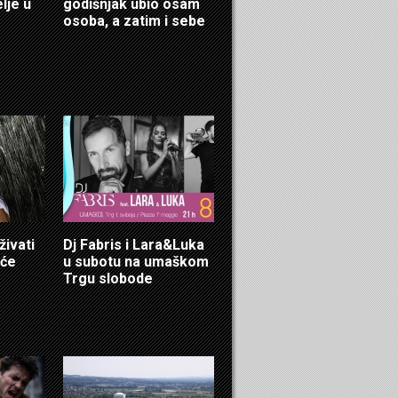
lje u
godišnjak ubio osam
osoba, a zatim i sebe
živati
Dj Fabris i Lara&Luka
uće
u subotu na umaškom
Trgu slobode