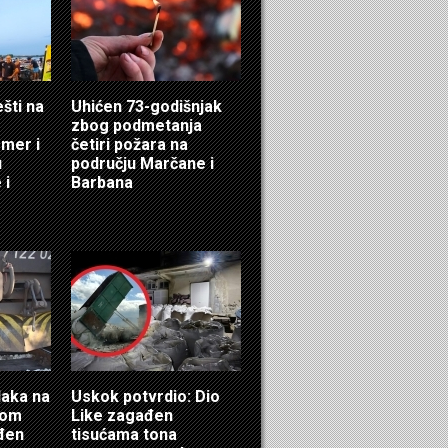
ešti na
Uhićen 73-godišnjak
zbog podmetanja
mer i
četiri požara na
u
području Marčane i
 i
Barbana
laka na
Uskok potvrdio: Dio
ćom
Like zagađen
eđen
tisućama tona