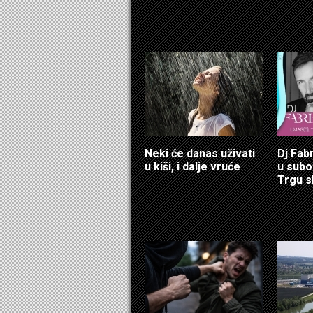
Neki će danas uživati
Dj Fab
u kiši, i dalje vruće
u sub
Trgu s