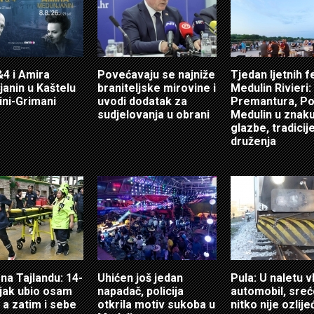
4 i Amira
Povećavaju se najniže
Tjedan ljetnih f
anin u Kaštelu
braniteljske mirovine i
Medulin Rivieri:
ni-Grimani
uvodi dodatak za
Premantura, Po
sudjelovanja u obrani
Medulin u znak
glazbe, tradicije
druženja
 na Tajlandu: 14-
Uhićen još jedan
Pula: U naletu v
jak ubio osam
napadač, policija
automobil, sre
 a zatim i sebe
otkrila motiv sukoba u
nitko nije ozlij