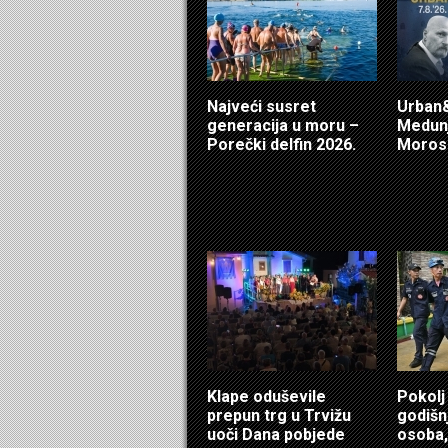
Najveći susret
Urban&
generacija u moru –
Medunj
Porečki delfin 2026.
Morosi
Klape oduševile
Pokolj
prepun trg u Trvižu
godišn
uoči Dana pobjede
osoba,