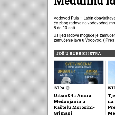
Medulinu id
Vodovod Pula – Labin obavještava
će zbog radova na vodovodnoj mreži
8 do 13 sati.
Uslijed radova moguće je zamućen
zamućenje jave u Vodovod. (iPres
JOŠ U RUBRICI ISTRA
ISTRA
IST
Urban&4 i Amira
Tje
Medunjanin u
na 
Kaštelu Morosini-
Pr
Grimani
Me