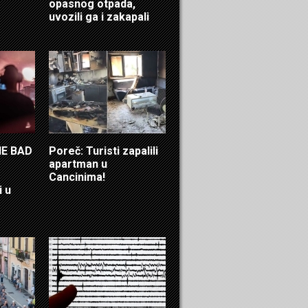
opasnog otpada,
uvozili ga i zakapali
HE BAD
Poreč: Turisti zapalili
apartman u
Cancinima!
i u