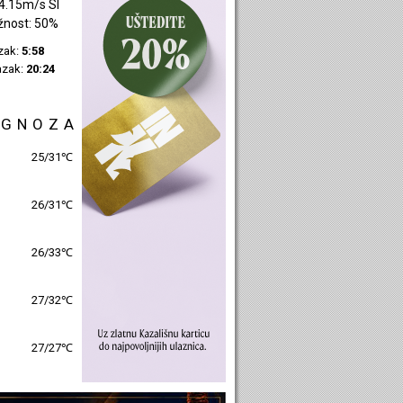
4.15m/s SI
žnost: 50%
azak:
5:58
azak:
20:24
OGNOZA
25/31℃
26/31℃
26/33℃
27/32℃
27/27℃