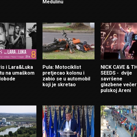
Medulinu
ris i Lara&Luka
Pula: Motociklist
NICK CAVE & T
otu na umaškom
pretjecao kolonu i
SEEDS - dvije
lobode
zabio se u automobil
savršene
koji je skretao
glazbene večer
pulskoj Areni