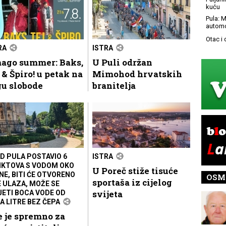
kuću
Pula: M
automo
Otac i
RA
ISTRA
ago summer: Baks,
U Puli održan
 & Špiro! u petak na
Mimohod hrvatskih
gu slobode
branitelja
D PULA POSTAVIO 6
ISTRA
KTOVA S VODOM OKO
U Poreč stiže tisuće
NE, BITI ĆE OTVORENO
OSM
sportaša iz cijelog
E ULAZA, MOŽE SE
svijeta
JETI BOCA VODE OD
A LITRE BEZ ČEPA
 je spremno za