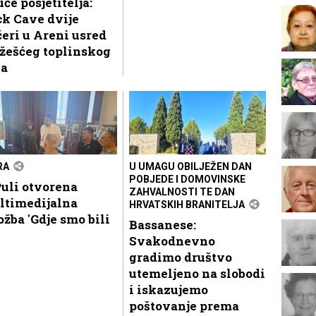
uće posjetitelja:
k Cave dvije
eri u Areni usred
žešćeg toplinskog
la
RA
U UMAGU OBILJEŽEN DAN
POBJEDE I DOMOVINSKE
uli otvorena
ZAHVALNOSTI TE DAN
ltimedijalna
HRVATSKIH BRANITELJA
ožba 'Gdje smo bili
Bassanese:
Svakodnevno
gradimo društvo
utemeljeno na slobodi
i iskazujemo
poštovanje prema