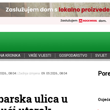
NA KRONIKA
VAŠE VIJESTI
GOSPODARSTVO
SVIJET
Por
2026., 08:04
| Zadnja izmjena:
09. 05 2026., 08:04
barska ulica u
Osjeć