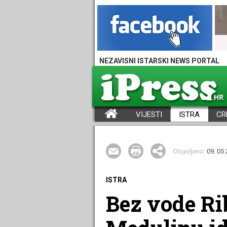
NEZAVISNI ISTARSKI NEWS PORTAL
VIJESTI
ISTRA
CR
iPress - Vijesti iz Istre, Hrvatske i svijeta
Objavljeno:
09. 05 
ISTRA
Bez vode Ri