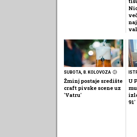
tis
Nic
več
naj
va
SUBOTA, 8. KOLOVOZA
IST
Žminj postaje središte
U P
craft pivske scene uz
mu
'Vatru'
izl
91'