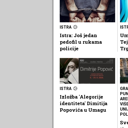
ISTRA
IST
Istra: Još jedan
Um
pedofil u rukama
Tej
policije
Tr
ISTRA
GRA
PUN
Izložba 'Alegorije
ARE
identiteta' Dimitija
VIŠ
Popovića u Umagu
UNI
POL
Sve