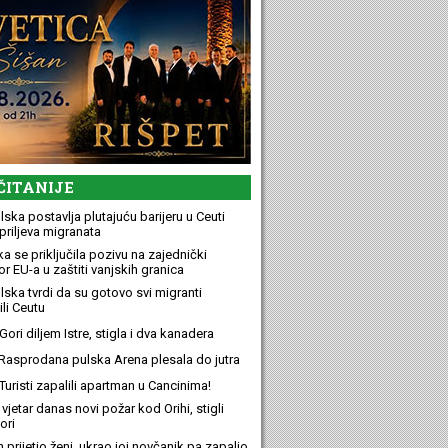
ČITANIJE
ska postavlja plutajuću barijeru u Ceuti
priljeva migranata
a se priključila pozivu na zajednički
r EU-a u zaštiti vanjskih granica
lska tvrdi da su gotovo svi migranti
li Ceutu
ori diljem Istre, stigla i dva kanadera
Rasprodana pulska Arena plesala do jutra
Turisti zapalili apartman u Cancinima!
 vjetar danas novi požar kod Orihi, stigli
ori
n prijetio ženi, ukrao joj novčanik pa zapalio