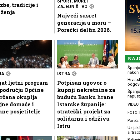
SPORT, MORE I
zbe, tradicije i
ZAJEDNIŠTVO
uženja
Najveći susret
generacija u moru –
Porečki delfin 2026.
NAJ
Španjol
nakon 
RA
ISTRA
Hrvatsk
at ljetni program
Potpisan ugovor o
odgovo
području Općine
kupnji nekretnine za
Španjo
rčana okuplja
buduću Banku hrane
napusti
jne domaće i
Istarske županije:
VIDEO G
ane posjetitelje
strateški projekt za
FOTO: 
solidarnu i održivu
Poreč: 
Istru
Uz jaki
airtract
Puljani