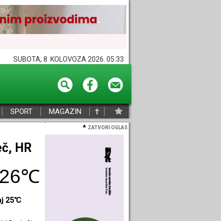
SUBOTA, 8. KOLOVOZA 2026. 05:33
†
SPORT
MAGAZIN
ZATVORI OGLAS
eč, HR
26℃
aj 25℃