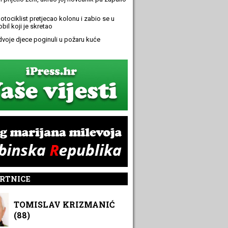
otociklist pretjecao kolonu i zabio se u
bil koji je skretao
 dvoje djece poginuli u požaru kuće
RTNICE
TOMISLAV KRIZMANIĆ
(88)