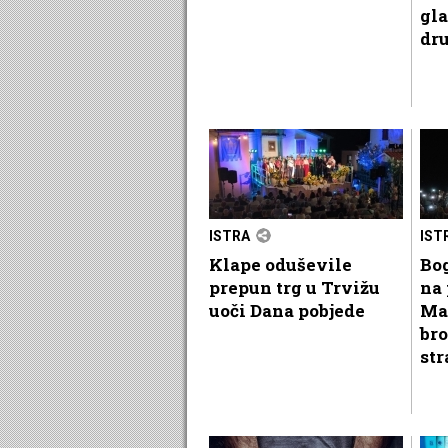
gla
dr
ISTRA
IST
Klape oduševile
Bog
prepun trg u Trvižu
na 
uoči Dana pobjede
Ma
bro
str