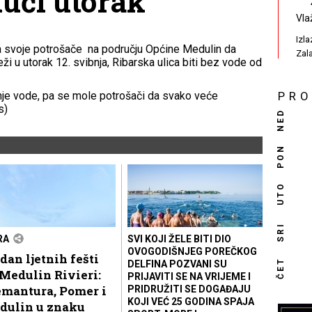
ući utorak
Vla
Izl
 svoje potrošače na području Općine Medulin da
Zal
 u utorak 12. svibnja, Ribarska ulica biti bez vode od
je vode, pa se mole potrošači da svako veće
PR
s)
NED
PON
UTO
SRI
RA
SVI KOJI ŽELE BITI DIO
OVOGODIŠNJEG POREČKOG
dan ljetnih fešti
ČET
DELFINA POZVANI SU
Medulin Rivieri:
PRIJAVITI SE NA VRIJEME I
emantura, Pomer i
PRIDRUŽITI SE DOGAĐAJU
KOJI VEĆ 25 GODINA SPAJA
dulin u znaku