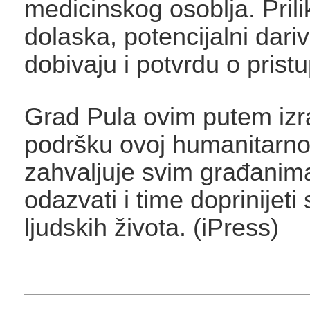
medicinskog osoblja. Pril
dolaska, potencijalni dariva
dobivaju i potvrdu o prist
Grad Pula ovim putem iz
podršku ovoj humanitarnoj i
zahvaljuje svim građanima
odazvati i time doprinijet
ljudskih života. (iPress)