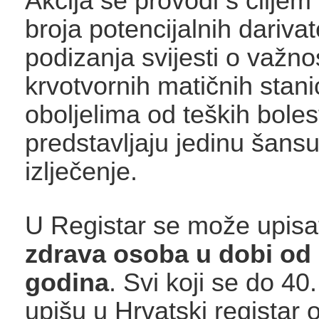
Akcija se provodi s cilje
broja potencijalnih darivat
podizanja svijesti o važno
krvotvornih matičnih stani
oboljelima od teških boles
predstavljaju jedinu šans
izlječenje.
U Registar se može upisa
zdrava osoba u dobi od 
godina
. Svi koji se do 4
upišu u Hrvatski registar 