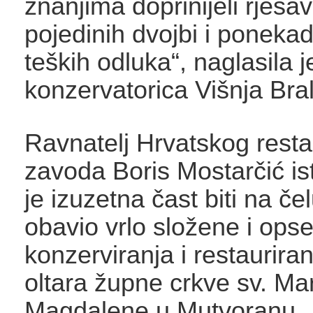
znanjima doprinijeli rješa
pojedinih dvojbi i poneka
teških odluka“, naglasila 
konzervatorica Višnja Bral
Ravnatelj Hrvatskog rest
zavoda Boris Mostarčić is
je izuzetna čast biti na čel
obavio vrlo složene i ops
konzerviranja i restaurira
oltara župne crkve sv. Mar
Magdalene u Mutvoranu.