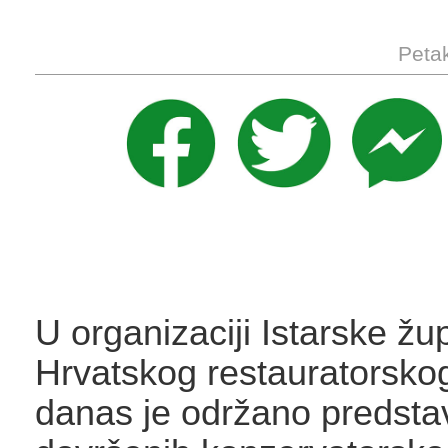
Petak
U organizaciji Istarske žup
Hrvatskog restauratorsko
danas je održano predstav