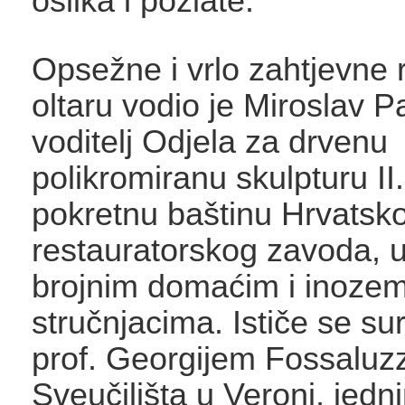
oslika i pozlate.
Opsežne i vrlo zahtjevne
oltaru vodio je Miroslav Pa
voditelj Odjela za drvenu
polikromiranu skulpturu II
pokretnu baštinu Hrvatsk
restauratorskog zavoda, u
brojnim domaćim i inoze
stručnjacima. Ističe se su
prof. Georgijem Fossalu
Sveučilišta u Veroni, jedn