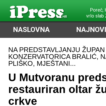
Poreč,
vrlo slab
NASLOVNA
NAJNOVI
NA PREDSTAVLJANJU ŽUPAN 
KONZERVATORICA BRALIĆ, N
PLIŠKO, MJEŠTANI...
U Mutvoranu preds
restauriran oltar 
crkve