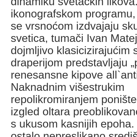
dinamiku svetačkih likov
ikonografskom programu,
se vrsnoćom izdvajaju sku
svetica, tumači Ivan Matej
dojmljivo klasicizirajućim 
draperijom predstavljaju 
renesansne kipove all`ant
Naknadnim višestrukim
repolikromiranjem poništen
izgled oltara preoblikova
s ukusom kasnijih epoha. 
ostalo nepreslikano središ