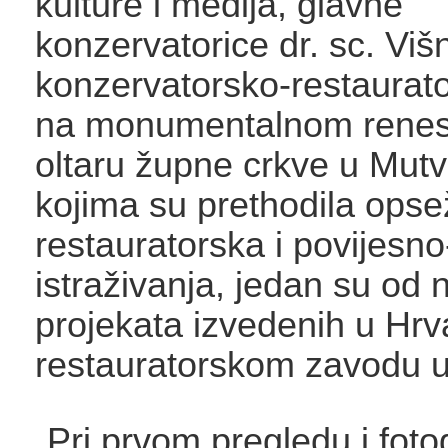
kulture i medija, glavne
konzervatorice dr. sc. Višn
konzervatorsko-restaurato
na monumentalnom rene
oltaru župne crkve u Mut
kojima su prethodila ops
restauratorska i povijesn
istraživanja, jedan su od n
projekata izvedenih u Hr
restauratorskom zavodu 
„Pri prvom pregledu i foto