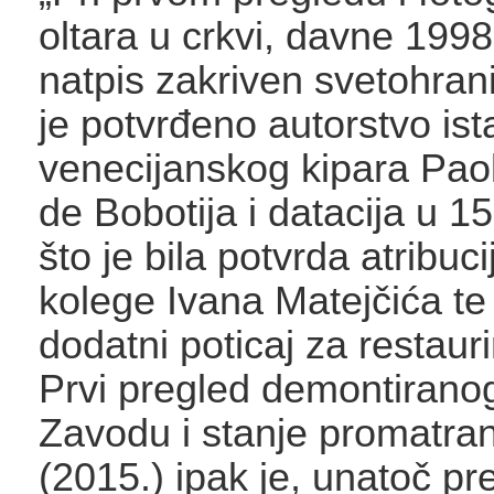
oltara u crkvi, davne 1998.
natpis zakriven svetohran
je potvrđeno autorstvo is
venecijanskog kipara Pa
de Bobotija i datacija u 1
što je bila potvrda atribuc
kolege Ivana Matejčića te
dodatni poticaj za restauri
Prvi pregled demontiranog
Zavodu i stanje promatran
(2015.) ipak je, unatoč p