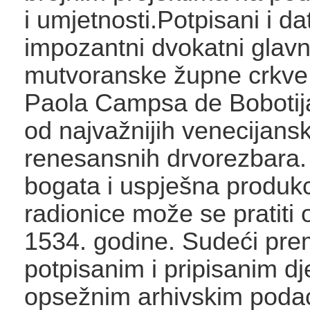
i umjetnosti.Potpisani i dat
impozantni dvokatni glavni
mutvoranske župne crkve 
Paola Campsa de Bobotij
od najvažnijih venecijansk
renesansnih drvorezbara.
bogata i uspješna produkc
radionice može se pratiti
1534. godine. Sudeći pr
potpisanim i pripisanim dj
opsežnim arhivskim poda