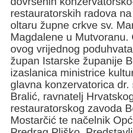
dovršenih konzervatorsko
restauratorskih radova n
oltaru župne crkve sv. Mar
Magdalene u Mutvoranu. 
ovog vrijednog poduhvata 
župan Istarske županije Bo
izaslanica ministrice kultu
glavna konzervatorica dr. 
Bralić, ravnatelj Hrvatsko
restauratorskog zavoda B
Mostarčić te načelnik Op
Predrag Pliško. Predstavl