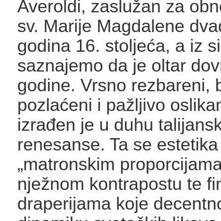
Averoldi, zaslužan za ob
sv. Marije Magdalene dva
godina 16. stoljeća, a iz s
saznajemo da je oltar do
godine. Vrsno rezbareni, 
pozlaćeni i pažljivo oslikan
izrađen je u duhu talijans
renesanse. Ta se estetika 
„matronskim proporcijama”
nježnom kontrapostu te fi
draperijama koje decentn