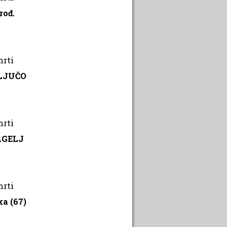
rođ.
mrti
LJUČO
mrti
AGELJ
mrti
a (67)