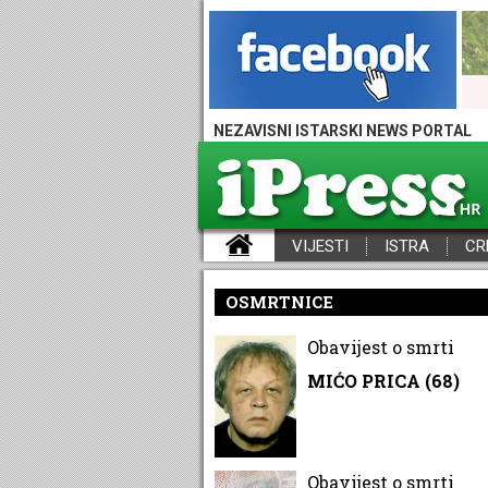
NEZAVISNI ISTARSKI NEWS PORTAL
VIJESTI
ISTRA
CR
iPress - Vijesti iz Istre, Hrvatske i svijeta
OSMRTNICE
Obavijest o smrti
MIĆO PRICA (68)
Obavijest o smrti