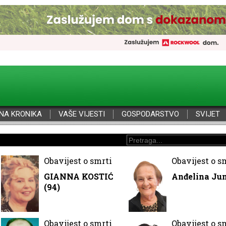
NA KRONIKA
VAŠE VIJESTI
GOSPODARSTVO
SVIJET
Obavijest o smrti
Obavijest o s
GIANNA KOSTIĆ
Anđelina Jun
(94)
Obavijest o smrti
Obavijest o s