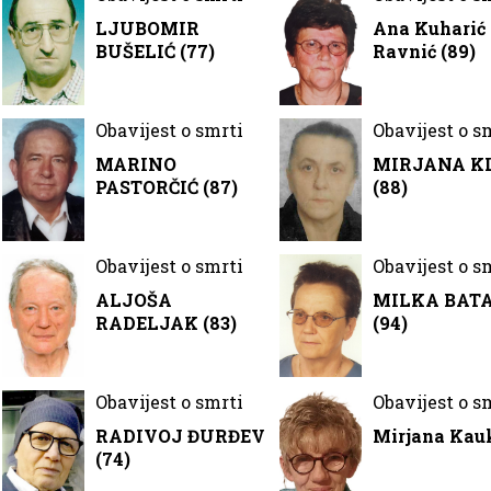
LJUBOMIR
Ana Kuharić 
BUŠELIĆ (77)
Ravnić (89)
Obavijest o smrti
Obavijest o s
MARINO
MIRJANA K
PASTORČIĆ (87)
(88)
Obavijest o smrti
Obavijest o s
N
ALJOŠA
MILKA BAT
RADELJAK (83)
(94)
Obavijest o smrti
Obavijest o s
RADIVOJ ĐURĐEV
Mirjana Kauk
(74)