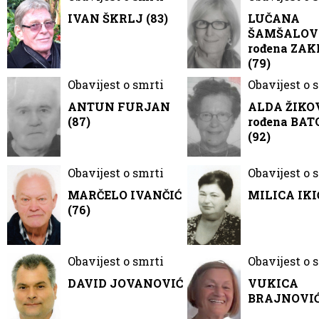
IVAN ŠKRLJ (83)
LUČANA
ŠAMŠALOV
rođena ZA
(79)
Obavijest o smrti
Obavijest o 
ANTUN FURJAN
ALDA ŽIKO
(87)
rođena BA
(92)
Obavijest o smrti
Obavijest o 
MARČELO IVANČIĆ
MILICA IKIĆ
(76)
Obavijest o smrti
Obavijest o 
DAVID JOVANOVIĆ
VUKICA
BRAJNOVIĆ 