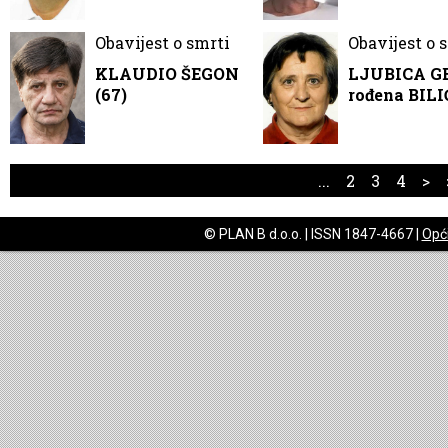
Obavijest o smrti
Obavijest o 
KLAUDIO ŠEGON
LJUBICA G
(67)
rođena BILI
...
2
3
4
>
© PLAN B d.o.o. | ISSN 1847-4667 |
Opći