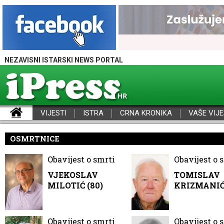
NEZAVISNI ISTARSKI NEWS PORTAL
VIJESTI
ISTRA
CRNA KRONIKA
VAŠE VIJE
iPress - Vijesti iz Istre, Hrvatske i svijeta
OSMRTNICE
Obavijest o smrti
Obavijest o 
VJEKOSLAV
TOMISLAV
MILOTIĆ (80)
KRIZMANIĆ 
Obavijest o smrti
Obavijest o 