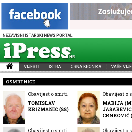
NEZAVISNI ISTARSKI NEWS PORTAL
VIJESTI
ISTRA
CRNA KRONIKA
VAŠE VIJE
iPress - Vijesti iz Istre, Hrvatske i svijeta
OSMRTNICE
Obavijest o smrti
Obavijest o 
TOMISLAV
MARIJA (M
KRIZMANIĆ (88)
JAŠAREVIĆ 
CRNKOVIĆ (
Obavijest o smrti
Obavijest o 