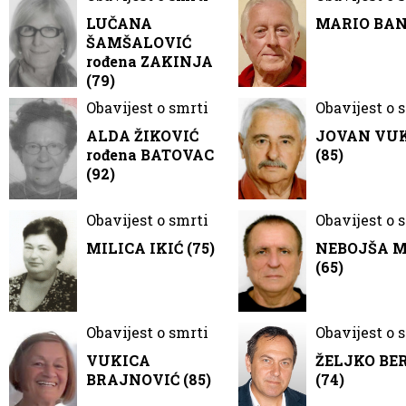
LUČANA
MARIO BANČ
ŠAMŠALOVIĆ
rođena ZAKINJA
(79)
Obavijest o smrti
Obavijest o 
ALDA ŽIKOVIĆ
JOVAN VU
rođena BATOVAC
(85)
(92)
Obavijest o smrti
Obavijest o 
MILICA IKIĆ (75)
NEBOJŠA 
(65)
Obavijest o smrti
Obavijest o 
VUKICA
ŽELJKO BE
BRAJNOVIĆ (85)
(74)