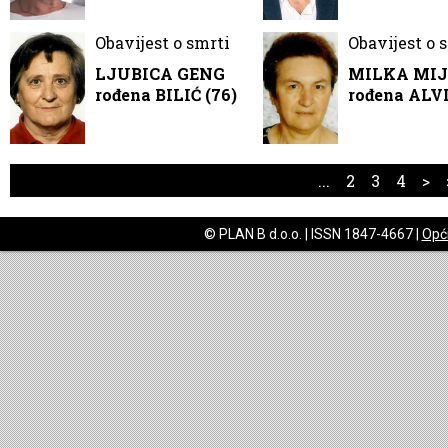
Obavijest o smrti
Obavijest o 
LJUBICA GENG
MILKA MIJ
rođena BILIĆ (76)
rođena ALVI
...
2
3
4
>
© PLAN B d.o.o. | ISSN 1847-4667 |
Opći