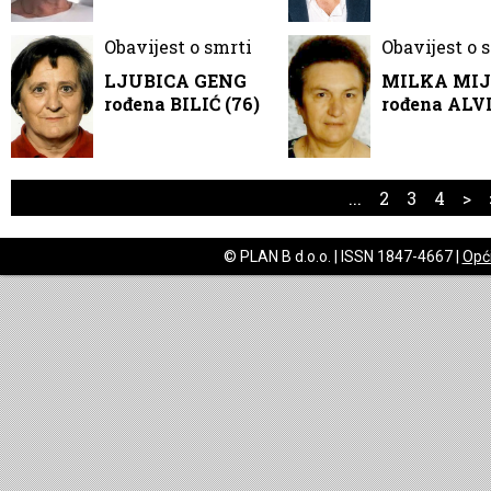
Obavijest o smrti
Obavijest o 
LJUBICA GENG
MILKA MIJ
rođena BILIĆ (76)
rođena ALVI
...
2
3
4
>
© PLAN B d.o.o. | ISSN 1847-4667 |
Opći