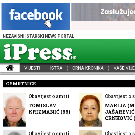
NEZAVISNI ISTARSKI NEWS PORTAL
VIJESTI
ISTRA
CRNA KRONIKA
VAŠE VIJE
iPress - Vijesti iz Istre, Hrvatske i svijeta
OSMRTNICE
Obavijest o smrti
Obavijest o 
TOMISLAV
MARIJA (M
KRIZMANIĆ (88)
JAŠAREVIĆ 
CRNKOVIĆ (
Obavijest o smrti
Obavijest o 