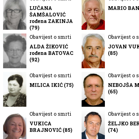
LUČANA
MARIO BANČ
ŠAMŠALOVIĆ
rođena ZAKINJA
(79)
Obavijest o smrti
Obavijest o 
ALDA ŽIKOVIĆ
JOVAN VU
rođena BATOVAC
(85)
(92)
Obavijest o smrti
Obavijest o 
MILICA IKIĆ (75)
NEBOJŠA 
(65)
Obavijest o smrti
Obavijest o 
VUKICA
ŽELJKO BE
BRAJNOVIĆ (85)
(74)